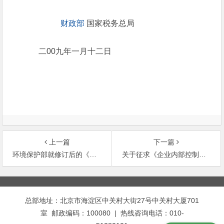
财政部
国家税务总局
二00九年一月十二日
上一篇
下一篇
环境保护部就修订后的《环境行政复议办法》答问
关于征求《企业内部控制评价指引》及工程项目等5项内部控制应用指引意见的通知
文
章
总部地址：北京市海淀区中关村大街27号中关村大厦701
导
室 邮政编码：100080 | 热线咨询电话：010-
航