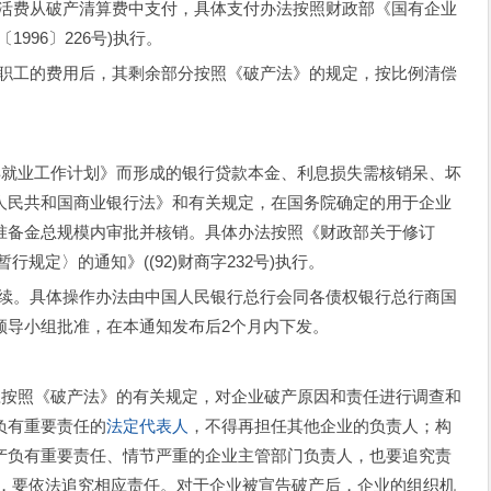
费从破产清算费中支付，具体支付办法按照财政部《国有企业
996〕226号)执行。
工的费用后，其剩余部分按照《破产法》的规定，按比例清偿
就业工作计划》而形成的银行贷款本金、利息损失需核销呆、坏
人民共和国商业银行法》和有关规定，在国务院确定的用于企业
准备金总规模内审批并核销。具体办法按照《财政部关于修订
规定〉的通知》((92)财商字232号)执行。
。具体操作办法由中国人民银行总行会同各债权银行总行商国
领导小组批准，在本通知发布后2个月内下发。
按照《破产法》的有关规定，对企业破产原因和责任进行调查和
负有重要责任的
法定代表人
，不得再担任其他企业的负责人；构
产负有重要责任、情节严重的企业主管部门负责人，也要追究责
实，要依法追究相应责任。对于企业被宣告破产后，企业的组织机