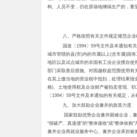
构、人员不变，仍在原场地继续生产的，要
八、严格按照有关文件规定规范企业
国发〔1994〕59号文件及本通知有
城市管辖的县(市)内的市属以上(含市属)国
地区以及试点城市的非国有工业企业擅自使
部门采取善后措施。对因越权超范围使用有
在其上缴当地的营业税中抵扣，处理结果报全
格)、土地使用权及企业财产被拍卖变现、
〔1994〕59号文件及本通知的有关规定
九、加大鼓励企业兼并的政策力度
国家鼓励优势企业兼并困难企业，兼
“假破产、真逃债”的“整体接收”或“整体收
兼并企业再就业服务中心。兼并企业承担被