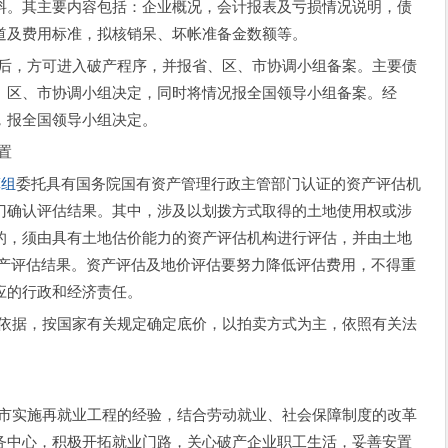
料。其主要内容包括：企业概况，会计报表及亏损情况说明，债
道及费用标准，拟核销呆、坏帐准备金数额等。
，方可进入破产程序，并报省、区、市协调小组备案。主要债
、区、市协调小组决定，同时将情况报全国领导小组备案。经
，报全国领导小组决定。
置
算组
委托具有国务院国有资产管理行政主管部门认证的资产评估机
门确认评估结果。其中，涉及以划拨方式取得的土地使用权或涉
的，须由具有土地估价能力的资产评估机构进行评估，并由土地
资产评估结果。资产评估及地价评估要努力降低评估费用，不得重
应的行政和经济责任。
据，按国家有关规定确定底价，以拍卖方式为主，依照有关法
实施再就业工程的经验，结合劳动就业、社会保障制度的改革
务中心，积极开拓就业门路，关心破产企业职工生活，妥善安置