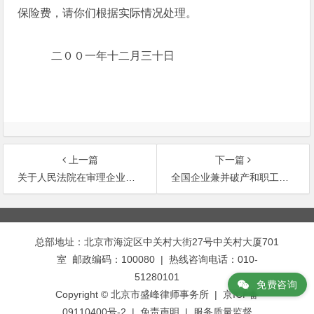
保险费，请你们根据实际情况处理。
二００一年十二月三十日
上一篇
下一篇
关于人民法院在审理企业破产和改制案件中切实防止债务人逃废债务的紧急通知
全国企业兼并破产和职工再就业工作领导小组关于进一步做好国有企业政策性关闭破产工作意见通知
文
章
总部地址：北京市海淀区中关村大街27号中关村大厦701
导
室 邮政编码：100080 | 热线咨询电话：010-
航
51280101
免费咨询
Copyright © 北京市盛峰律师事务所 | 京ICP备
09110400号-2 |
免责声明
|
服务质量监督