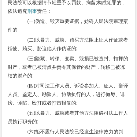
民法院可以根据情节轻重予以罚款、拘留;构成犯罪的，
依法追究
刑事
责任：
(一)伪造、毁灭重要证据，妨碍人民法院审理案
件的;
(二)以暴力、威胁、贿买方法阻止证人作证或者
指使、贿买、胁迫他人作伪证的;
(三)隐藏、转移、变卖、毁损已被查封、扣押的
财产，或者已被清点并责令其保管的财产，转移已被冻
结的财产的;
(四)对司法工作人员、诉讼参加人、证人、翻译
人员、鉴定人、勘验人、协助执行的人，进行侮辱、诽
谤、诬陷、殴打或者打击报复的;
(五)以暴力、威胁或者其他方法阻碍司法工作人
员执行职务的;
(六)拒不履行人民法院已经发生法律效力的判