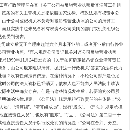
家工商行政管理局在其《关于公司被吊销营业执照后其清算工作组
中解释，该条的有关主管机关是指依照国家法律、行政法规有权责令公
。由于公司登记机关不负责对被吊销营业执照的公司的清算工
。而且实践中也未见各种有权责令公司关闭的部门或机关组织公
然会受到侵害。
司成立后无正当理由超过六个月未开业的，或者开业后自行停业
公司营业执照。”而未规定公司登记机关对该公司吊销营业执照
1999年11月24日发布的《关于如何确定被吊销企业清算责任
务，由公司股东组织清算。抛开这一行政机关“答复”的法律效力
处理？没有任何法律依据。在这种情况下，不论公司财产是否足
此时公司的法人资格已经消灭，债权人也不能向人民法院申请该
实际生活中确实存在。但是当这些情况发生后，若要追究公司股
乏明确的法律规定。《公司法》规定承担行政责任的主体是：“公
人员”、“清算组”、“清算组成员”，没有“股东”。《刑法》规定承担
他直接责任人员”，也没有“股东”。而且，《公司法》第二百一十
其他直接责任人员予以行政处罚的情况是：“公司在合并、分立、