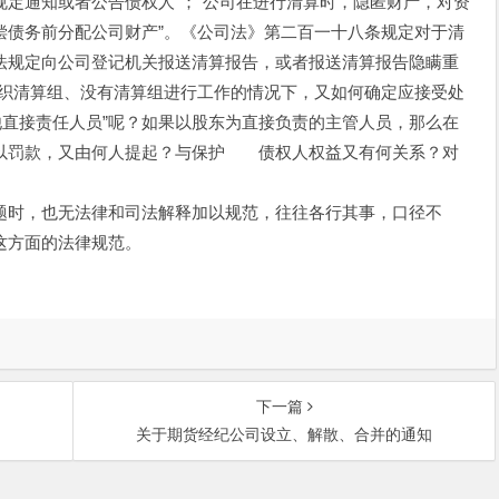
定通知或者公告债权人”；“公司在进行清算时，隐匿财产，对资
偿债务前分配公司财产”。《公司法》第二百一十八条规定对于清
本法规定向公司登记机关报送清算报告，或者报送清算报告隐瞒重
组织清算组、没有清算组进行工作的情况下，又如何确定应接受处
其他直接责任人员”呢？如果以股东为直接负责的主管人员，那么在
以罚款，又由何人提起？与保护 债权人权益又有何关系？对
题时，也无法律和司法解释加以规范，往往各行其事，口径不
这方面的法律规范。
下一篇
关于期货经纪公司设立、解散、合并的通知