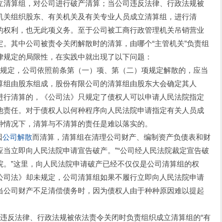
立清算组，对公司进行破产清算；当公司违反法律、行政法规被
机关组织股东、有关机关及有关专业人员成立清算组，进行清
的权利，也无此项义务。至于公司被工商行政管理机关吊销营业
。其中公司被责令关闭解散时的清算，由哪个“主管机关”负责组
律规定的局限性，在实践中就出现了以下问题：
规定，公司依照前条第（一）项、第（二）项规定解散的，应当
算组由股东组成，股份有限公司的清算组由股东大会确定其人
进行清算的，《公司法》只规定了债权人可以申请人民法院指定
他责任。对于债权人以何种程序向人民法院申请指定有关人员成
种情况下，清算与不清算的责任是难以落实的。
因
公司解散
而清算，清算组在清理公司财产、编制资产负债表和财
当立即向人民法院申请宣告破产。”“公司经人民法院裁定宣告破
院。”这里，向人民法院申请破产已经不仅仅是公司清算组的权
公司法》却未规定，公司清算组如果不履行立即向人民法院申请
当公司财产不足清偿债务时，因为债权人由于种种原因难以提起
反法律、行政法规被依法责令关闭时负责组织成立清算组的“有