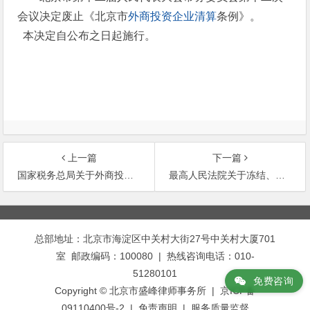
会议决定废止《北京市
外商投资企业清算
条例》。
本决定自公布之日起施行。
上一篇
下一篇
国家税务总局关于外商投资企业清算所得适用定期减免税问题的通知(附英文)
最高人民法院关于冻结、划拨证券或期货交易所证券登记结算机构、证券经营或期货经纪机构清算帐户资金等问题
文
章
总部地址：北京市海淀区中关村大街27号中关村大厦701
导
室 邮政编码：100080 | 热线咨询电话：010-
航
51280101
免费咨询
Copyright © 北京市盛峰律师事务所 | 京ICP备
09110400号-2 |
免责声明
|
服务质量监督