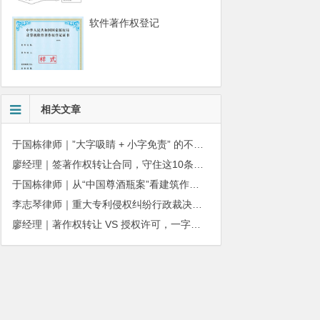
软件著作权登记
相关文章
于国栋律师｜”大字吸睛 + 小字免责” 的不正当竞争边界
廖经理｜签著作权转让合同，守住这10条，避开法律风险
于国栋律师｜从“中国尊酒瓶案”看建筑作品著作权保护的司法边界与商用合规
李志琴律师｜重大专利侵权纠纷行政裁决：适用情形与办理规则详解
廖经理｜著作权转让 VS 授权许可，一字之差，权益天壤之别
010-51280101
务质量监督