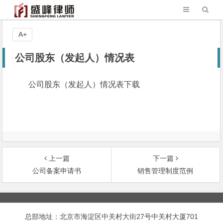
A+
公司股东（发起人）情况表
公司股东（发起人）情况表下载
上一篇
下一篇
公司备案申请书
销售管理制度范例
文
章
总部地址：北京市海淀区中关村大街27号中关村大厦701
导