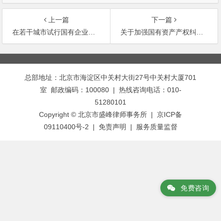
上一篇
下一篇
在若干城市试行国有企业破产有关资产评估问题的暂行规定
关于加强国有资产产权纠纷调处及行政复议工作有关问题的通知
文
章
总部地址：北京市海淀区中关村大街27号中关村大厦701
导
室 邮政编码：100080 | 热线咨询电话：010-
航
51280101
Copyright © 北京市盛峰律师事务所 | 京ICP备
09110400号-2 |
免责声明
|
服务质量监督
免费咨询