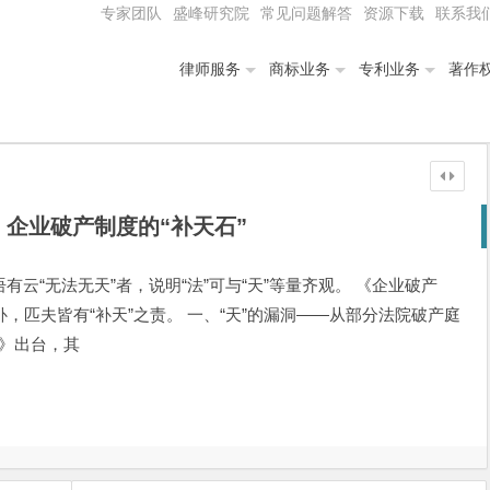
专家团队
盛峰研究院
常见问题解答
资源下载
联系我
律师服务
商标业务
专利业务
著作
：企业破产制度的“补天石”
有云“无法无天”者，说明“法”可与“天”等量齐观。 《企业破产
，匹夫皆有“补天”之责。 一、“天”的漏洞——从部分法院破产庭
法》出台，其