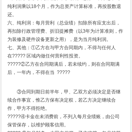
纯利润乘以18个月，作为总资产计算标准，再按股数退
还。
六、纯利润：每月营利（总业绩）扣除所有应支出后，
再扣除行政管理费、折旧提摊费（以3年为计算准则，作
为装修及硬件设备更新之用），是为当月纯利润。
七、其他：①乙方在与甲方合同期内，不得与任何人
在????? 区域内做任何营利性投资。
?????②乙方在合同期满后，若未续约，则在合同期满
后，一年内，不得在当 ?????
③合同到期日前半年，甲、乙双方必须决定是否继
续合作事宜，惟乙方保有决定权，若乙方决定继续合
作，甲方不得拒绝。
?????④卡金在未消费前，不列入每月业绩账，由公司
保管保存，以维护顾客信用。