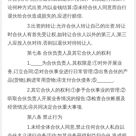
论何种方式出资,均以金钱结算;⑤未经合伙人同意而自行
退伙给合伙造成损失的,应进行赔偿.
3.出资的转让:允许合伙人转让自己的出资.转让
时合伙人有首先受让权,如转让合伙人以外的第三人,第三
人应按入伙对待,否则以退伙对待转让人.
第七条 合伙负责人及其它合伙人的权利
1.____为合伙负责人.其权限是:①对外开展业
务,订立合同;②对合伙事业进行日常管理;③出售合伙的产
品(货物),购进常用货物;④支付合伙债务;⑤______.
2.其它合伙人的权利:①参予合伙事业的管理;②
听取合伙负责人开展业务情况的报告;③检查合伙帐册及
经营情况;④共同决定合伙重大事项.
第八条 禁止行为
1.未经全体合伙人同意,禁止任何合伙人私自以
合伙名义进行业务活动;如其业务获得利益归合伙,造成损