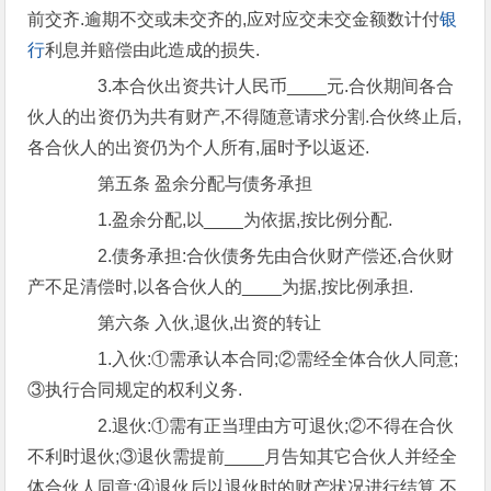
前交齐.逾期不交或未交齐的,应对应交未交金额数计付
银
行
利息并赔偿由此造成的损失.
3.本合伙出资共计人民币____元.合伙期间各合
伙人的出资仍为共有财产,不得随意请求分割.合伙终止后,
各合伙人的出资仍为个人所有,届时予以返还.
第五条 盈余分配与债务承担
1.盈余分配,以____为依据,按比例分配.
2.债务承担:合伙债务先由合伙财产偿还,合伙财
产不足清偿时,以各合伙人的____为据,按比例承担.
第六条 入伙,退伙,出资的转让
1.入伙:①需承认本合同;②需经全体合伙人同意;
③执行合同规定的权利义务.
2.退伙:①需有正当理由方可退伙;②不得在合伙
不利时退伙;③退伙需提前____月告知其它合伙人并经全
体合伙人同意;④退伙后以退伙时的财产状况进行结算,不