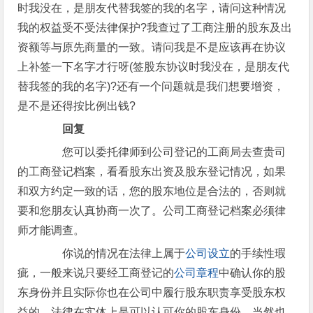
时我没在，是朋友代替我签的我的名字，请问这种情况
我的权益受不受法律保护?我查过了工商注册的股东及出
资额等与原先商量的一致。请问我是不是应该再在协议
上补签一下名字才行呀(签股东协议时我没在，是朋友代
替我签的我的名字)?还有一个问题就是我们想要增资，
是不是还得按比例出钱?
回复
您可以委托律师到公司登记的工商局去查贵司
的工商登记档案，看看股东出资及股东登记情况，如果
和双方约定一致的话，您的股东地位是合法的，否则就
要和您朋友认真协商一次了。公司工商登记档案必须律
师才能调查。
你说的情况在法律上属于
公司设立
的手续性瑕
疵，一般来说只要经工商登记的
公司章程
中确认你的股
东身份并且实际你也在公司中履行股东职责享受股东权
益的，法律在实体上是可以认可你的股东身份，当然也