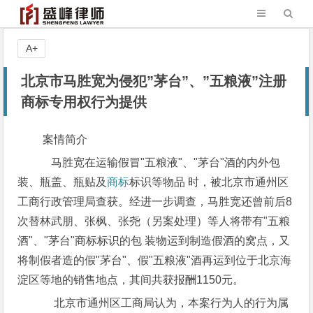
A+
北京市马胜宽为侵犯”茅台”、”五粮液”注册
商标专用权行为提供
案情简介
马胜宽在运输假冒"五粮液"、"茅台"酒的内外包
装、瓶盖、瓶贴及
商标
标识等物品 时，被北京市通州区
工商行政管理局查获。经进一步调查，马胜宽还曾前后8
次替林武朋、张枫、张尧（另案处理）等人将带有"五粮
酒"、"茅台"商标标识的包 装物运到制造假酒的窝点，又
将制假者造的假"茅台"、假"五粮液"酒再运到位于北京海
淀区等地的销售地点，其间共获报酬1150元。
北京市通州区工商局认为，本案行为人的行为属