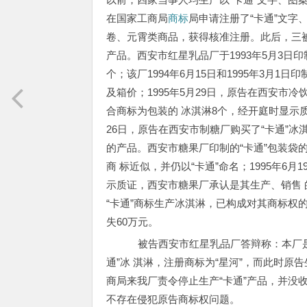
在国家工商局
商标
局申请注册了“卡通”文
卷、元霄类商品，获得核准注册。此后，三被
产品。西安市红星乳品厂于1993年5月3日印
个；该厂1994年6月15日和1995年3月
及箱价；1995年5月29日，原告在西安市
合商标为包装的 冰淇淋8个，经开庭时显示
26日，原告在西安市制糖厂购买了“卡通”冰
的产品。西安市糖果厂印制的“卡通”包装袋
商 标近似，并仍以“卡通”命名；1995年6
示质证，西安市糖果厂承认是其生产、销售
“卡通”商标生产冰淇淋，已构成对其商标权
失60万元。
被告西安市红星乳品厂答辩称：本厂是西
通”冰 淇淋，注册商标为“星河”，而此时原
商局来我厂责令停止生产“卡通”产品，并没
不存在侵犯原告商标权问题。