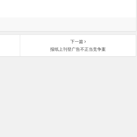
下一篇
报纸上刊登广告不正当竞争案
中关村大街27号中关村大厦701室 邮政编码：100080 | 热线咨询电话：
ght © 北京市盛峰律师事务所 | 京ICP备09110400号-2 |
免责声明
|
服