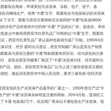
字、图案组合商标，申请类别为冰淇淋、冰糕、包子、饺子、春
告仍继续生产、销售“卡通”文字、图案组合为包装标识的冰淇淋
制 了文字、图案与原告注册商标完全相同的“卡通”包装袋98000
1日印制的冷饮产品价格表中仍列有“卡通” 产品的出厂价、批发价、单价
冷饮批发点中购得用西安市红星乳品厂印制的以“卡通”文字、图案组
质证，西安市红星乳品厂承认该种包装袋为该厂印制。1995年6月
淇淋10支，经开 庭时出示质证，西安市制糖厂承认是其生产销售
的图案虽与原告注册的“卡通”商标图案有所区别，但与原告的注册
月19日，原告在西安市糖果厂购买了“卡通”冰淇淋10支，经开庭时出
 的产品。据此，原告西安市食品厂认为上述三被告假冒其注册的
的侵犯，遂起诉至西安市中级人民法院，要求三被告赔 偿经济损
安地区生产冰淇淋产品最早的厂家之一。1993年曾生产过“卡
告生产的“卡通”冰淇淋未标明是注册的商标。同年4月初，莲湖区工
收了卡通 包装袋2万个。此后我厂再未以卡通包装生产冰淇淋。现