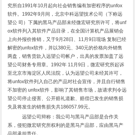
究所自1991年10月起向社会销售编有加密程序的unfox
软件。1992年9月间，北京中科远望技术公司（下称远
望公 司）下属的黑马产品部未经微宏研究所许可，将unf
ox软件列入其软件产品目录，在全国计算机产品展销会
上向外报价推销，又于9月28日、11月9日现场 复制已经
解密的unfox软件，并以380元、340元的价格向外销售
两盘，销售货款入远望公司帐户，出具的发票加盖了远
望公司财务专用章。1992年 11月9日，微宏研究所起诉
至北京市海淀区人民法院，认为远望公司未经其许可，
将unfox软件列入自己的产品对社会宣传，并且自行销售
不加密的 unfox软件，影响了其销售市场，故请求判令远
望公司停止侵害、公开赔礼道歉、赔偿已发生的销售损
失及将发生的销售损失共186057.99元。
远望公司辩称：我公司与黑马产品部是合作关
系，侵犯微宏研究所权利的是黑马产品部，应由黑马产
品部承担责任。