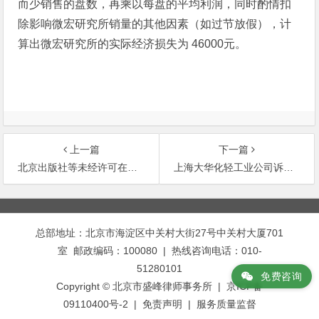
而少销售的盘数，再乘以每盘的平均利润，同时酌情扣
除影响微宏研究所销量的其他因素（如过节放假），计
算出微宏研究所的实际经济损失为 46000元。
上一篇
下一篇
北京出版社等未经许可在中国境内出版其作品侵害著作权案
上海大华化轻工业公司诉孔德凯未申请专利之前签订的专利申请权转
文
章
总部地址：北京市海淀区中关村大街27号中关村大厦701
导
室 邮政编码：100080 | 热线咨询电话：010-
航
51280101
免费咨询
Copyright © 北京市盛峰律师事务所 | 京ICP备
09110400号-2 |
免责声明
|
服务质量监督