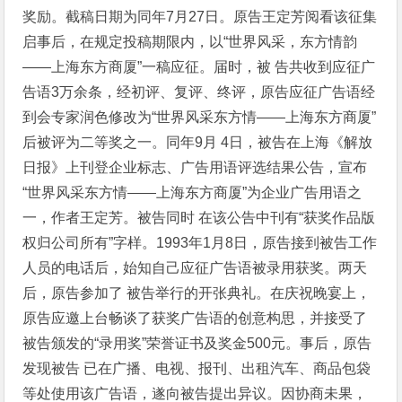
奖励。截稿日期为同年7月27日。原告王定芳阅看该征集
启事后，在规定投稿期限内，以“世界风采，东方情韵
——上海东方商厦”一稿应征。届时，被 告共收到应征广
告语3万余条，经初评、复评、终评，原告应征广告语经
到会专家润色修改为“世界风采东方情——上海东方商厦”
后被评为二等奖之一。同年9月 4日，被告在上海《解放
日报》上刊登企业标志、广告用语评选结果公告，宣布
“世界风采东方情——上海东方商厦”为企业广告用语之
一，作者王定芳。被告同时 在该公告中刊有“获奖作品版
权归公司所有”字样。1993年1月8日，原告接到被告工作
人员的电话后，始知自己应征广告语被录用获奖。两天
后，原告参加了 被告举行的开张典礼。在庆祝晚宴上，
原告应邀上台畅谈了获奖广告语的创意构思，并接受了
被告颁发的“录用奖”荣誉证书及奖金500元。事后，原告
发现被告 已在广播、电视、报刊、出租汽车、商品包袋
等处使用该广告语，遂向被告提出异议。因协商未果，