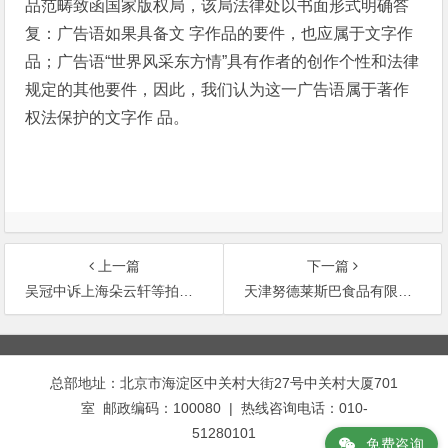
品范畴致函国家版权局，该局法律处以书面形式明确答
复：广告语如果具备文 字作品的要件，也应属于文字作
品；广告语“世界风采东方情”具有作者的创作个性和法律
规定的其他要件，因此，我们认为这一广告语属于著作
权法保护的文字作 品。
上一篇
下一篇
吴冠中诉上海朵云轩等拍卖假冒其署名的美术作品侵权案
天津努德莱斯巴食品有限公司诉李绍昌违反保密协议侵犯其技术秘密
文
章
总部地址：北京市海淀区中关村大街27号中关村大厦701
导
室 邮政编码：100080 | 热线咨询电话：010-
航
51280101
免费咨询