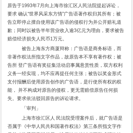
原告于1993年7月向上海市徐汇区人民法院提起诉讼，
要求 确认“世界风采东方情”广告语著作权归其所有；被
告立即停止擅自使用该广告语的侵权行为并公开赔礼道
歉；同时以被告半年营业收入逾3亿元为理由，要求被告
赔偿经济损失人民币1万元。
被告上海东方商厦辩称：广告语是商务标语，而
非著作权法所指文字作品，故原告本不享有著作权；被
告所 登广告语有奖征集活动启事属悬赏性质，双方权利
义务一经实现，均不应再提任何主张；被告以奖金形式
支付报酬后使用原告创作的广告语，是行使所有权的权
能， 并不构成对原告的侵权，更无需赔偿原告任何损
失。要求依法驳回原告的诉讼请求。
「审判」
上海市徐汇区人 民法院受理案件后，就广告语是
否属于《中华人民共和国著作权法》第三条所指文字作