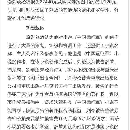
偿刘放经济损失22440元及购买涉案图书的费用120元。
法院同时判决驳回了刘放的其他诉讼请求和罗学蓬、舒
莺的其他反诉请求。
纠纷起因
原告刘放认为他对小说《中国远征军》的创作
进行了大量的策划、组织和协调工作，还提供了小说名
称、主人公名字及修改意见，他也是《中国远征军》小
说的作者。在该小说创作完成后，刘放认为被告舒莺、
周荣蜀、罗学蓬未经其许可，就该小说的出版与重庆出
版社签订《图书出版合同》，并授权被告重庆出版集团
公司和重庆出版社对该书进行了出版发行。被告的行为
侵犯了原告作为作者及根据协议所享有的著作权，遂以
著作权侵权为由，请求法院判令《中国远征军》小说不
能再版，恢复原告的著作权合法权益，判令被告赔偿原
告经济损失及精神损害费10万元等五项诉讼请求。而该
小说的署名者罗学蓬、舒莺则认为他们才是涉案小说的