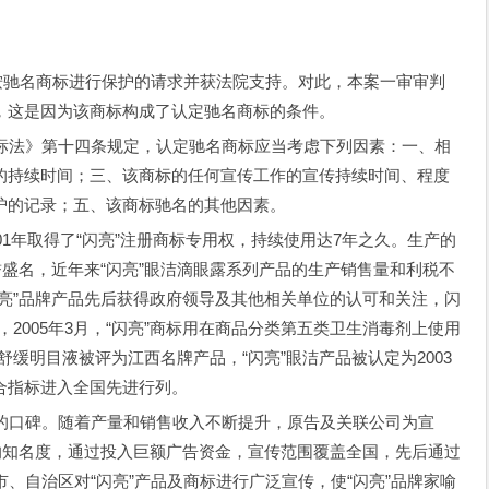
按驰名商标进行保护的请求并获法院支持。对此，本案一审审判
，这是因为该商标构成了认定驰名商标的条件。
法》第十四条规定，认定驰名商标应当考虑下列因素：一、相
的持续时间；三、该商标的任何宣传工作的宣传持续时间、程度
护的记录；五、该商标驰名的其他因素。
1年取得了“闪亮”注册商标专用权，持续使用达7年之久。生产的
誉盛名，近年来“闪亮”眼洁滴眼露系列产品的生产销售量和利税不
亮”品牌产品先后获得政府领导及其他相关单位的认可和关注，闪
2005年3月，“闪亮”商标用在商品分类第五类卫生消毒剂上使用
瞳舒缓明目液被评为江西名牌产品，“闪亮”眼洁产品被认定为2003
合指标进入全国先进行列。
口碑。随着产量和销售收入不断提升，原告及关联公司为宣
的知名度，通过投入巨额广告资金，宣传范围覆盖全国，先后通过
、自治区对“闪亮”产品及商标进行广泛宣传，使“闪亮”品牌家喻