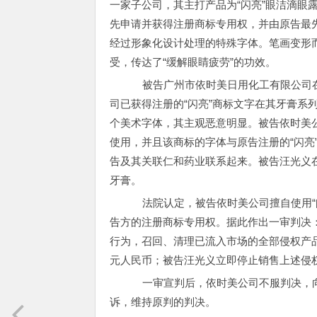
一家子公司，其主打产品为“闪亮”眼洁滴眼
先申请并获得注册商标专用权，并由原告最先
经过形象化设计处理的特殊字体。笔画变形而
受，传达了“缓解眼睛疲劳”的功效。
被告广州市依时美日用化工有限公司在
司已获得注册的“闪亮”商标文字在其牙膏系
个美术字体，其主观恶意明显。被告依时美公
使用，并且该商标的字体与原告注册的“闪亮
告及其关联仁和药业联系起来。被告汪光义在
牙膏。
法院认定，被告依时美公司擅自使用“
告方的注册商标专用权。据此作出一审判决：
行为，召回、清理已流入市场的全部侵权产
元人民币；被告汪光义立即停止销售上述侵
一审宣判后，依时美公司不服判决，向
诉，维持原判的判决。