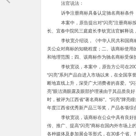
法官说法：
诉争注册商标具备认定驰名商标条件
本案中，原告提出对“闪亮”注册商标
长、宜春中院民三庭庭长李钦宽法官解释说
李钦宽介绍说，《中华人民共和国商标
关公众对商标的知晓程度；二、该商标使用
和地理范围；四、该商标作为驰名商标受保
李钦宽说，本案中，原告方公司在200
“闪亮”系列产品自进入市场以来，在全国享
断地直线上升，深受广大消费者的喜爱。“闪
亮”眼洁滴眼露及眼部护理液由于其品质良好，
时，被评为江西省“著名商标”。“闪亮”牌亮
年度江西省优秀新产品三等奖，产品各项综
李钦宽说，该商标在公众中具有良好的
传、推广、提高“闪亮”商标在国内外市场上
各种媒体及参加展会等形式，在30多个省、市