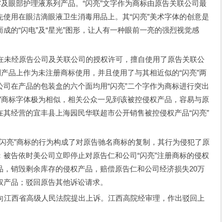
露及眼部护理液系列产品。“闪亮”文字作为商标由原告关联公司最
使用在眼洁滴眼液卫生消毒用品上。其“闪亮”美术字体的创意是
成的“闪电”及“星光”图形，让人有一种眼前一亮的强烈视觉感
未经原告公司及关联公司的授权许可，擅自使用了原告关联公
列产品上作为未注册商标使用，并且使用了与其相近似的“闪亮”两
司在产品的包装盒的六个面均用“闪亮”二个字作为商标进行突出
”商标字体极为相似，相关公众一见到该被控侵权产品，容易与原
其经营的宜丰县上海园民华联超市公开销售被控侵权产品“闪亮”
闪亮”商标的行为构成了对原告驰名商标的复制，其行为侵犯了原
被告依时美公司立即停止对原告仁和公司“闪亮”注册商标的侵权
品，销毁剩余库存的侵权产品，赔偿原告仁和公司经济损失20万
权产品；驳回原告其他诉讼请求。
江西省高级人民法院提出上诉。江西高院经审理，作出驳回上