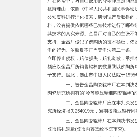
厂在诉讼中，对自己使用的冷等静压预制成
抗辩理由，依照《中华人民共和国民事诉讼
公知资料进行消化摸索，研制试产后取得的
料，没有提供依据哪些已知技术进行了哪些
其技术的真实来源。金昌厂对自己的主张不
支持。金昌厂侵犯了佛陶所的技术秘密，依
争的行为。依照反不正当竞争法第二十条、
立即停止侵权，赔偿损失，赔礼道歉，承担
额应以金昌厂所销售辊棒的数量乘以佛陶所
予支持。据此，佛山市中级人民法院于1995
一、被告金昌陶瓷辊棒厂在本判决发
陶瓷研究所拥有的“冷等静压精细陶瓷辊棒”
二、金昌陶瓷辊棒厂应在本判决发生法
究所经济损失264019元，逾期按商业银行
三、金昌陶瓷辊棒厂在本判决书发生法
登报赔礼道歉(登报内容需经本院审查)。