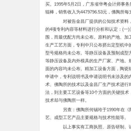
买。1995年5月2日，广东省华粤会计师事务所
辊棒，销售收入为4479796.53元，佛陶所每
对被告金昌厂提供的公知技术资料
的4项专利内容等材料进行分析和认定：(一
围，而最优配方尚未公布。原料的产地、加
生产工艺方面，专利中只公布挤出定型机中
型号规格尚未公布。等静压设备及预制成型
等静压设备及内外模具的生产厂家、产地、
面的内容均未公布。精加工设备方面，陶瓷
申请中，专利说明书及申请说明书未涉及的内
术、佛陶所的技术以及金昌厂生产技术进行
法，到主要工艺设备等10个方面的关键技
技术却与佛陶所一样。
另查：佛陶所何锡玲于1990年在《
艺、成型工艺产品主要规格与技术性能等。
以上事实有工商执照、原告研制、试