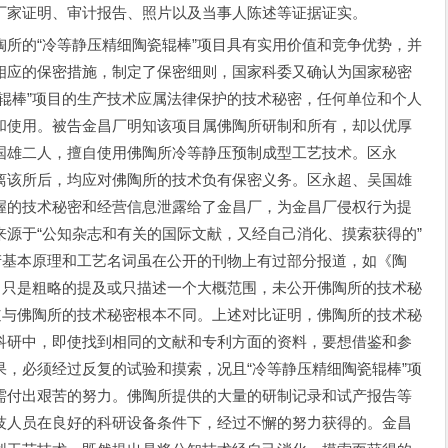
厂家证明、审计报告、照片以及当事人陈述等证据证实。
的“冷等静压精细陶瓷辊棒”项目具有实用价值和竞争优势，并
相应的保密措施，制定了保密细则，国家科委又确认为国家秘密
辊棒”项目的生产技术应属法律保护的技术秘密，任何单位和个人
和使用。被告金昌厂明知该项目属佛陶所研制和所有，却以优厚
国雄二人，擅自使用佛陶所冷等静压预制成型工艺技术。区永
离该所后，均应对佛陶所的技术负有保密义务。区永超、吴国雄
握的技术秘密和经营信息泄露给了金昌厂，为金昌厂侵权行为提
源于“公知杂志和有关的国际文献，又经自己消化、摸索获得的”
产基本原理和工艺名词虽在公开的刊物上有过部分报道，如《陶
看，只是粗略的提及或只描述一个大概范围，未公开佛陶所的技术秘
报道与佛陶所的技术秘密根本不同。上述对比证明，佛陶所的技术秘
科研中，即使找到相同的文献和专利方面的资料，要想借鉴和参
，必须经过反复的试验和摸索，况且“冷等静压精细陶瓷辊棒”项
需付出艰苦的努力。佛陶所提供的大量的研制记录和试产报告等
技人员在良好的科研设备条件下，经过不懈的努力获得的。金昌