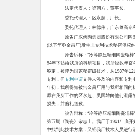
法定代表人：梁朝方，董事长。
委托代理人：区永超，厂长。
委托代理人：林德伟，广东粤高专利
原告广东佛陶集团股份有限公司陶瓷研
(以下简称金昌厂)发生非专利技术秘密侵权
原告诉称：“冷等静压精细陶瓷辊棒”生
84年下达给我所的科研项目，我所经数年
鉴定，被评为国家秘密级技术，从1987年1
专利，但
专利申请
文件未涉及的内容和专利申
年初，我所得知被告金昌厂用与我所相同的
原在我所工作的区永超、吴国雄向他们泄露
损失，并赔礼道歉。
被告辩称：“冷等静压精细陶瓷辊棒”生
第五期《陶瓷》杂志上。我厂于1991年底
中找到此技术方案，又经我厂技术人员进行