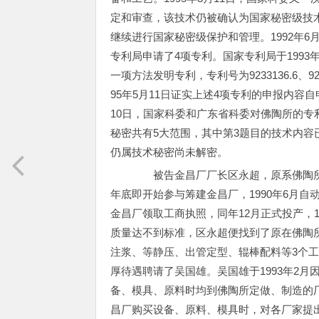
定和审查，该技术仍被确认为国家秘密级技术，
继续进行国家秘密级保护和管理。1992年6月6
专利局申请了4项专利。国家专利局于1993年
一项方法发明专利，专利号为9233136.6、92231
95年5月11日证实上述4项专利的申报内容自
10日，国家科委和广东省科委对佛陶所的
秘密共有5大范围，其中第3题目的技术内容
仍属技术秘密尚未解密。
被告金昌厂厂长区永超，原系佛陶所的窑
年底即开始参与筹建金昌厂，1990年6月自
金昌厂领取工商执照，同年12月正式投产，
质量达不到标准，区永超便找到了原在佛陶所
注浆、等静压、出管定型、辊棒配料等3个工
厚待遇聘请了吴国雄。吴国雄于1993年2
备、模具、原料时均到佛陶所定做、制造的
昌厂购买设备、原料、模具时，对各厂家提