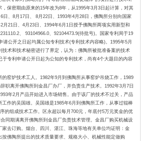
保密期由原来的15年改为8年，从1995年3月3日起计算，对其
日、8月17日、 8月22日、1993年4月28日，佛陶所分别向国家
2月21日、4月23日、1994年6月1日授予佛陶所两项实用新型和
110.2、 93104966.0、92104473.9(待批号)。国家专利局于19
申请公开之日起均属公知专利技术(专利技术内容略)。1995年5月
专利技术和技术秘密进行了界定，认为：佛陶所被批准备案的技术
已于专利申请公开日起为公知的专利技术，尚有4个大题目的内容
炉技术工人。1982年9月到佛陶所从事窑炉吊烧工作，1989
动辞职离开佛陶所到金昌厂办厂，并负责生产技术。1992年3月7日
1993年2月产品开始进入市场销售。由于该厂的技术不过关，产品
工作的吴国雄。吴国雄是1985年6月到佛陶所工作，从事过辊棒
序的组成技术工作。区永超以每月700元，年底付5万元奖金的优
月因合同期满离开佛陶所到金昌厂负责技术管理。金昌厂购买机械设
厂家去订购。烟台、四川、湛江、珠海等地有关单位均证明：金
出按佛陶所提出的技术质量要求、规格大小、机械性能定做购