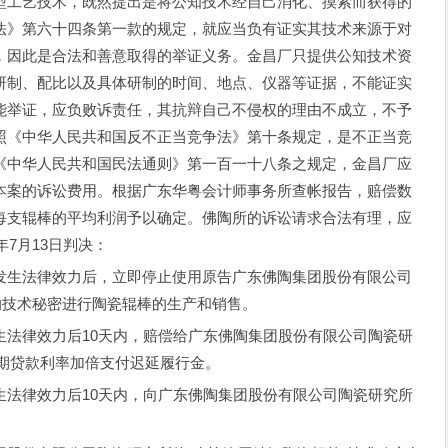
型工艺技术，既然提出是将公知技术经自己消化、摸索而获得的
法》第六十四条第一款的规定，就应当负有证实其技术来源于对
，因此是合法和善意取得的举证义务。金昌厂只提供公知技术资
研制、配比以及具体研制的时间、地点、仪器等证据，不能证实
能举证，应负败诉责任，其抗辩自己不侵权的理由不成立，不予
照《中华人民共和国反不正当竞争法》第十条规定，是不正当竞
《中华人民共和国民法通则》第一百一十八条之规定，金昌厂应
本案的诉讼费用。根据广东华粤会计师事务所查帐报告，赔偿数
每支辊棒的平均利润予以确定。佛陶所的诉讼请求合法有理，应
年7月13日判决：
生法律效力后，立即停止使用原告广东佛陶集团股份有限公司
的技术秘密进行陶瓷辊棒的生产和销售。
律效力后10天内，赔偿给广东佛陶集团股份有限公司陶瓷研
同期贷款利率加倍支付迟延履行金。
律效力后10天内，向广东佛陶集团股份有限公司陶瓷研究所