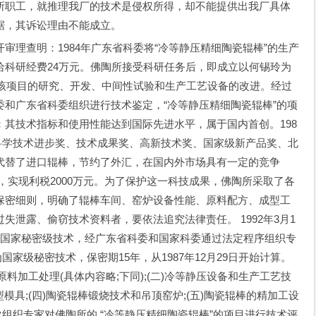
所职工，就推理我厂的技术是侵权所得，却不能提供出我厂具体
据，其诉讼理由不能成立。
理查明：1984年广东省科委将“冷等静压精细陶瓷辊棒”的生产
给科研经费24万元。佛陶所接受科研任务后，即成立以何锡玲为
于该项目的研究、开发、中间性试验和生产工艺设备的改进。经过
和广东省科委组织进行技术鉴定，“冷等静压精细陶瓷辊棒”的项
其技术指标和使用性能达到国际先进水平，属于国内首创。198
级的科学技术进步奖、技术成果奖、高新技术奖、国家级新产品奖、北
代替了进口辊棒，节约了外汇，在国内外市场具有一定的竞争
万元，实现利税2000万元。为了保护这一科技成果，佛陶所采取了各
保密细则，明确了辊棒车间、窑炉设备性能、原料配方、成型工
失泄露、偷窃技术资料者，要依法追究法律责任。 1992年3月1
了国家秘密级技术，经广东省科委和国家科委通过法定程序组织专
为国家级秘密技术，保密期15年，从1987年12月29日开始计算。
原料加工处理(具体内容略;下同);(二)冷等静压设备和生产工艺技
模具;(四)陶瓷辊棒锻烧技术和吊顶窑炉;(五)陶瓷辊棒的精加工设
一次组织专家对佛陶所的 “冷等静压精细陶瓷辊棒”的项目进行技术评