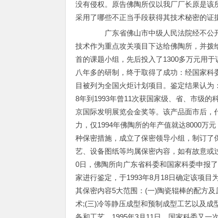
没有侵权。原告佛陶所仅以我厂厂长原是该
采用了哪些不正当手段获得其技术秘密的证
广东省佛山市中级人民法院经不公开审
技术作为重点攻关项目下达给佛陶所，并拨
首的课题小组，先后投入了1300多万元用
八年多的研制，终于取得了成功：经国家科委
目被列为全国火炬计划项目。鉴定结果认为：
8年到1993年曾11次获国家级、省、市
京国际发明展览会金奖等。该产品面市后，
力，仅1994年佛陶所的年产值就达8000
种保密措施，成立了保密领导小组，制订了
艺、设备图纸等均属保密内容，如有故意或过
0日，佛陶所向广东省科委和国家科委申报
家进行鉴定，于1993年8月18日确定该项目
其保密内容5大范围：(一)陶瓷辊棒的配方及
术;(三)冷等静压成型和预制成型工艺以及成型
备和工艺。1995年3月11日，国家科委又