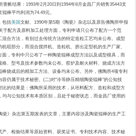
查帐结果：1993年2月20日到1994年8月金昌厂共销售35443支
支辊棒平均利润为74.49元。
，包括
美国
文献、1990年第5期《陶瓷》杂志以及原告佛陶所申报
)关于配方及原料加工处理方面，专利申请只公布了配方一个范
工混合方法，有别过去传统方法的特定造粒工艺均未公布。成型
的机咀部分，而混合搅拌机、造粒机、挤出定型机的生产厂家、
方面，专利中只公布了一种陶瓷辊棒成型方法以及成型模具，而
规格、型号及技术参数均未公布。窑炉及耐火材料、烧成方法方
辊棒烧成后的精加工方法、设备均未公布。另外，佛陶所4项专利
容仍属于技术秘密。(二)对“冷等静压精细陶瓷辊棒”的公知技
对比的结果是：佛陶所采用的技术，从坯料配方、造粒和成型方
术，均与公知技术有本质区别，且处于秘密状态，而金昌厂使用的
陶瓷》杂志第五期发表的文章，主要内容涉及陶瓷辊棒的生产工
产、检验结果等原始资料、获奖证书、专利技术内容、技术秘