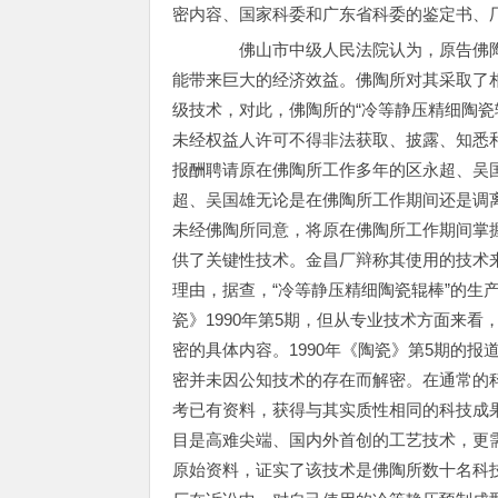
密内容、国家科委和广东省科委的鉴定书、
佛山市中级人民法院认为，原告佛陶所
能带来巨大的经济效益。佛陶所对其采取了
级技术，对此，佛陶所的“冷等静压精细陶瓷
未经权益人许可不得非法获取、披露、知悉
报酬聘请原在佛陶所工作多年的区永超、吴
超、吴国雄无论是在佛陶所工作期间还是调
未经佛陶所同意，将原在佛陶所工作期间掌
供了关键性技术。金昌厂辩称其使用的技术来
理由，据查，“冷等静压精细陶瓷辊棒”的生
瓷》1990年第5期，但从专业技术方面来
密的具体内容。1990年《陶瓷》第5期的
密并未因公知技术的存在而解密。在通常的
考已有资料，获得与其实质性相同的科技成果
目是高难尖端、国内外首创的工艺技术，更
原始资料，证实了该技术是佛陶所数十名科