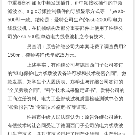
中重要部件如ifc中频发送插件、ifr中频接收插件的中频
滤波器、a g c导频控制插件的导频显示方式等，与e sb-
500型一致。结论是：爱特公司生产的ssb-2000型电力
线载波机，在机械结构及部分重要部件上使用了许继公
司的e sb-500型单边电力线载波机之专有技术。
另查明：原告许继公司为本案花费了调查费用2
150元，律师咨询代理费25万元。
上述事实，有许继公司与德国西门子公司签订
的“继电保护电力线载波设备许可权和技术秘密合同”、缴
款发票、郑学生个人履历表、郑学生与许继公司签订的
“全员劳动合同”、“科学技术成果鉴定证书”、爱特公司的
工商注册资料、电力工业部载波机质量检验测试中心的
“检验报告”及“专家技术鉴定书”等证实。
许昌市中级人民法院认为：原告许继公司通过
有偿技术转让合同受让了德国西门子公司的电力线载波
机生产技术，并对该技术进行了国产化研制，生产出e s