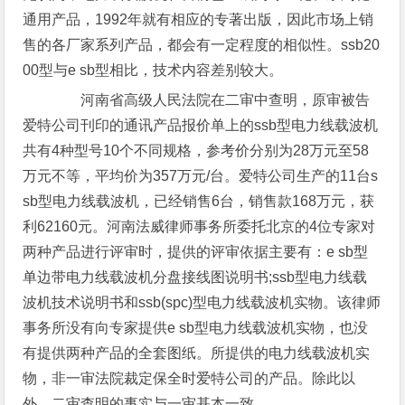
通用产品，1992年就有相应的专著出版，因此市场上销
售的各厂家系列产品，都会有一定程度的相似性。ssb20
00型与e sb型相比，技术内容差别较大。
河南省高级人民法院在二审中查明，原审被告
爱特公司刊印的通讯产品报价单上的ssb型电力线载波机
共有4种型号10个不同规格，参考价分别为28万元至58
万元不等，平均价为357万元/台。爱特公司生产的11台s
sb型电力线载波机，已经销售6台，销售款168万元，获
利62160元。河南法威律师事务所委托北京的4位专家对
两种产品进行评审时，提供的评审依据主要有：e sb型
单边带电力线载波机分盘接线图说明书;ssb型电力线载
波机技术说明书和ssb(spc)型电力线载波机实物。该律师
事务所没有向专家提供e sb型电力线载波机实物，也没
有提供两种产品的全套图纸。所提供的电力线载波机实
物，非一审法院裁定保全时爱特公司的产品。除此以
外，二审查明的事实与一审基本一致。