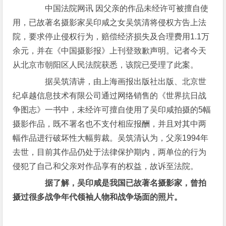
中国法院网讯 因父亲的作品未经许可被擅自使
用，已故著名摄影家吴印咸之女吴筑清将侵权方告上法
院，要求停止侵权行为，赔偿经济损失及合理费用1.1万
余元，并在《中国摄影报》上刊登致歉声明。记者今天
从北京市朝阳区人民法院获悉，该院已受理了此案。
据吴筑清讲，由上海画报出版社出版、北京世
纪卓越信息技术有限公司通过网络销售的《世界抗日战
争图志》一书中，未经许可擅自使用了吴印咸拍摄的5幅
摄影作品，既不署名也不支付相应报酬，并且对其中两
幅作品进行破坏性大幅剪裁。吴筑清认为，父亲1994年
去世，目前其作品仍处于法律保护期内，两单位的行为
侵犯了自己和父亲对作品享有的权益，故诉至法院。
据了解，吴印咸是我国已故著名摄影家，曾拍
摄过很多战争年代领袖人物和战争场面的照片。