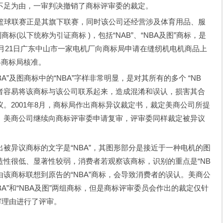
不足为由，一审判决撤销了商标评审委的裁定。
球联赛正是其旗下联赛，同时该公司还经营涉及体育用品、服
标(以下统称为引证商标 )，包括“NAB”、“NBA及图”商标，是
0月21日广东中山市一家电机厂向商标局申请在缝纫机电机商品上
获得商标局核准。
及图商标中的“NBA”字样非常明显，是对其所有的多个 “NB
消费者容易将该商标与该公司联系起来，造成混淆和误认，损害其合
。2001年8月，商标局作出商标异议裁定书，裁定美商公司所提
。美商公司继续向商标评审委申请复审，评审委同样裁定被异议
异议商标的文字是“NBA”，其图形部分是接近于一种电机的图
性很低、显著性较弱，消费者若观察该商标，识别的重点是“NB
由该商标联想到原告的“NBA”商标，会导致消费者的误认。美商公
A”和“NBA及图”两组商标，但是商标评审委员会作出的裁定仅针
审理由进行了评审。