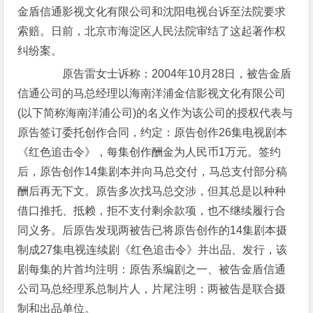
金盾信通影视文化有限公司和沈阳电视台诉至法院要求
索赔。日前，北京市海淀区人民法院审结了这起著作权
纠纷案。
原告雷女士诉称：2004年10月28日，被告金盾
信通公司的马总经理以海南洋浦金信影视文化有限公司
(以下简称海南洋浦公司)的名义作为该公司的授权代表与
原告签订委托创作合同，约定：原告创作26集电视剧本
《红色追击令》，每集创作酬金为人民币1万元。签约
后，原告创作14集剧本并向马总交付，马总支付部分稿
酬后再无下文。原告多次找马总交涉，但其总是以种种
借口推托、抵赖，拒不支付剩余款项，也不继续履行合
同义务。后原告发现两被告已将原告创作的14集剧本摄
制成27集电视连续剧《红色追击令》并出品、发行，该
剧每集的片首均注明：原告系编剧之一、被告金盾信通
公司马总经理系总制片人，片尾注明：两被告是联合摄
制和出品单位。