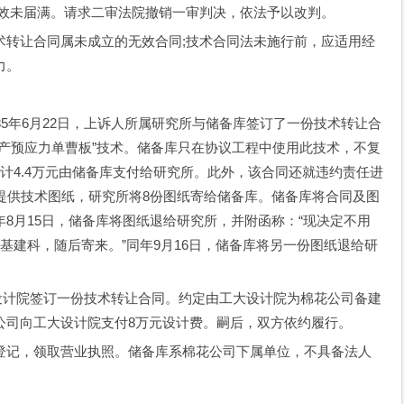
时效未届满。请求二审法院撤销一审判决，依法予以改判。
让合同属未成立的无效合同;技术合同法未施行前，应适用经
力。
年6月22日，上诉人所属研究所与储备库签订了一份技术转让合
产预应力单曹板”技术。储备库只在协议工程中使用此技术，不复
计4.4万元由储备库支付给研究所。此外，该合同还就违约责任进
提供技术图纸，研究所将8份图纸寄给储备库。储备库将合同及图
8月15日，储备库将图纸退给研究所，并附函称：“现决定不用
基建科，随后寄来。”同年9月16日，储备库将另一份图纸退给研
设计院签订一份技术转让合同。约定由工大设计院为棉花公司备建
公司向工大设计院支付8万元设计费。嗣后，双方依约履行。
记，领取营业执照。储备库系棉花公司下属单位，不具备法人