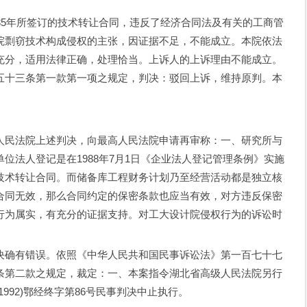
5年所签订的技术转让合同，违反了经济合同法及有关的工商管
院剽窃技术构成侵权的主张，因证据不足，不能成立。本院依法
充分，适用法律正确，处理恰当。上诉人的上诉理由不能成立。
五十三条第一款第一项之规定，判决：驳回上诉，维持原判。本
民法院上述判决，向最高人民法院申请再审称：一、研究所与
位法人登记是在1988年7月1日《企业法人登记管理条例》实施
技术转让合同。而储备库工程财务计划乃至经营活动都是独立核
合同无效，那么合同约定的保密条款也应当有效，对方违反保密
行为属实，有充分的证据支持。对工大设计院侵权行为的诉讼时
确有错误。依照《中华人民共和国民事诉讼法》第一百七十七
条第二款之规定，裁定：一、本案指令湖北省高级人民法院另行
992)鄂经终字第86号民事判决中止执行。