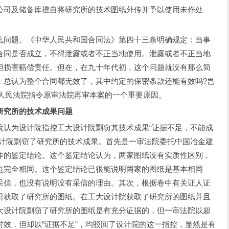
公司及储备库擅自将研究所的技术图纸外传并予以使用未作处
问题。《中华人民共和国合同法》第四十三条明确规定：当事
合同是否成立，不得泄露或者不正当地使用。泄露或者不正当地
担损害赔偿责任。但在，在九十年代初，这个问题就没有那么简
，总认为整个合同都无效了，其中约定的保密条款还能有效吗?岂
高人民法院指令原审法院再审本案的一个重要原因。
究所的技术成果问题
为设计院指控工大设计院剽窃其技术成果“证据不足，不能成
设计院剽窃了研究所的技术成果。首先是一审法院委托中国冶金建
作的鉴定结论。这个鉴定结论认为，两家图纸没有实质性区别，
也完全相同。这个鉴定结论已很能说明两家的图纸是基本相同
采信，也没有说明没有采信的理由。其次，根据卷中有关证人证
司获取了研究所的图纸。在工大设计院获取了研究所的图纸并且
大设计院剽窃了研究所的图纸是有充分证据的，但一审法院以超
效，但却以“证据不足”，均驳回了设计院的这一指控，显然是有