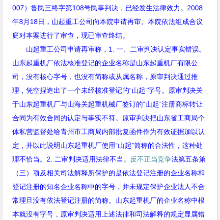
007
）鲁民三终字第
108
号民事判决，已经发生法律效力。
2008
年
8
月
18
日，山起重工公司向本院申请再审。本院依法组成合议
庭对本案进行了审查，现已审查终结。
山起重工公司申请再审称，
1.
一、二审判决认定事实错误。
山东起重机厂依法核准登记的企业名称是山东起重机厂有限公
司，没有核心字号，也没有简称或从属名称，原审判决通过推
理，凭空捏造出了一个未经核准登记的“山起”字号。原审判决关
于山东起重机厂与山海关起重机械厂签订的“山起”注册商标转让
合同为有效合同的认定与事实不符。原审判决把山东省工商局个
体私营监督处给青州市工商局内部批复函件作为有效证据加以认
定，并以此说明山东起重机厂使用“山起”简称的合法性，这种处
理不恰当。
2.
二审判决适用法律不当。
反不正当竞争
法第五条第
（三）项及相关司法解释所保护的是依法登记注册的企业名称和
登记注册的知名企业名称中的字号，并未规定保护企业法人不合
常理且没有依法登记注册的简称。山东起重机厂的企业名称中根
本就没有字号，原审判决适用上述法律和司法解释的规定显属错