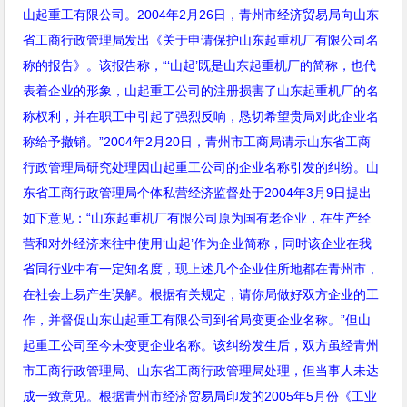
山起重工有限公司。2004
年2
月26
日
，青州市经济贸易局向山东
省工商行政管理局发出《关于申请保护山东起重机厂有限公司名
称的报告》。该报告称，“‘
山起
’
既是山东起重机厂的简称，也代
表着企业的形象，山起重工公司的注册损害了山东起重机厂的名
称权利，并在职工中引起了强烈反响，恳切希望贵局对此企业名
称给予撤销。
”2004
年2
月20
日
，青州市工商局请示山东省工商
行政管理局研究处理因山起重工公司的企业名称引发的纠纷。山
东省工商行政管理局个体私营经济监督处于2004
年3
月9
日
提出
如下意见：“
山东起重机厂有限公司原为国有老企业，在生产经
营和对外经济来往中使用
‘
山起
’
作为企业简称，同时该企业在我
省同行业中有一定知名度，现上述几个企业住所地都在青州市，
在社会上易产生误解。根据有关规定，请你局做好双方企业的工
作，并督促山东山起重工有限公司到省局变更企业名称。
”
但山
起重工公司至今未变更企业名称。该纠纷发生后，双方虽经青州
市工商行政管理局、山东省工商行政管理局处理，但当事人未达
成一致意见。根据青州市经济贸易局印发的
2005
年
5
月份《工业