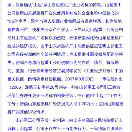
系，应当确认“山起”系山东起重机厂企业名称的简称。山起重工
公司使用山东起重机厂在先使用并知名的企业名称中最核心的
“山起”字号，双方当事人所属行业相同或有紧密联系，其住所地
都在青州市，使相关公众产生误认，应当认定山起重工公司已构
成对山东起重机厂名称权的侵犯，应该赔偿因此给山东起重机厂
造成的经济损失。由于山东起重机厂未能提供证据证明山起重工
公司在侵权期间的全部获利情况，也未提供其因侵权所受到的损
失，需综合考虑山起重工公司侵权行为的性质、情节、持续期
间、范围，结合青州市经济贸易局印发的《工业经济月报》中的
相关数据，酌情确定赔偿数额。
2007
年
9
月
20
日，一审法院作出
（
2006
）潍民三初字第
26
号判决，判令山起重工公司到工商管
理部门办理变更企业名称的相关手续，停止使用
“
山起
”
二字作为
字号；赔偿山东起重机厂经济损失人民币
20
万元；驳回山东起重
机厂的其他诉讼请求。
山起重工公司不服一审判决，向山东省高级人民法院提起上
诉称，山起重工公司不存在不正当竞争行为，一审法院判决其赔