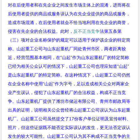
对在后使用者和在先企业之间发生市场主体上的混淆，进而将在
后使用者提供的商品或服务误认为在先企业提供的商品或服务，
造成市场混淆，在后使用者就会不恰当地利用在先企业的商誉，
侵害在先企业的合法权益。此时，
反不正当竞争
法第五条第
（三）项对企业名称保护的规定可以适用于保护该企业的特定简
称。山起重工公司与山东起重机厂同处青州市区，两者距离较
近，经营范围基本相同，在“山起”作为山东起重机厂的特定简称
已经为相关公众认可的情况下，山起重工公司也理应知道“山起”
是山东起重机厂的特定简称。在这种情况下，山起重工公司仍然
在企业名称中使用“山起”作为字号，足以造成相关公众对两家企
业产生误认，侵犯了山东起重机厂的合法权益，构成不正当竞
争。山东起重机厂提供了潍坊市储运有限公司、青州市邮政局等
出具的证明，说明相关公众曾经将山起重工公司误认为山东起重
机厂。山起重工公司虽然提交了
17
份客户单位证明及宣传材料、
照片，但这些证据既不能否定实际误认的发生，更无法否定误认
发生的较大可能性。山起重工公司认为其不构成不正当竞争的主