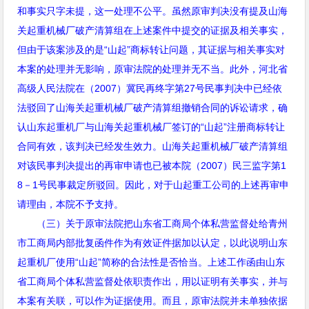
和事实只字未提，这一处理不公平。虽然原审判决没有提及山海
关起重机械厂破产清算组在上述案件中提交的证据及相关事实，
但由于该案涉及的是“山起”商标转让问题，其证据与相关事实对
本案的处理并无影响，原审法院的处理并无不当。此外，河北省
高级人民法院在（
2007
）冀民再终字第
27
号民事判决中已经依
法驳回了山海关起重机械厂破产清算组撤销合同的诉讼请求，确
认山东起重机厂与山海关起重机械厂签订的
“
山起
”
注册商标转让
合同有效，该判决已经发生效力。山海关起重机械厂破产清算组
对该民事判决提出的再审申请也已被本院（
2007
）民三监字第
1
8
－
1
号民事裁定所驳回。因此，对于山起重工公司的上述再审申
请理由，本院不予支持。
（三）关于原审法院把山东省工商局个体私营监督处给青州
市工商局内部批复函件作为有效证件据加以认定，以此说明山东
起重机厂使用“山起”简称的合法性是否恰当。上述工作函由山东
省工商局个体私营监督处依职责作出，用以证明有关事实，并与
本案有关联，可以作为证据使用。而且，原审法院并未单独依据