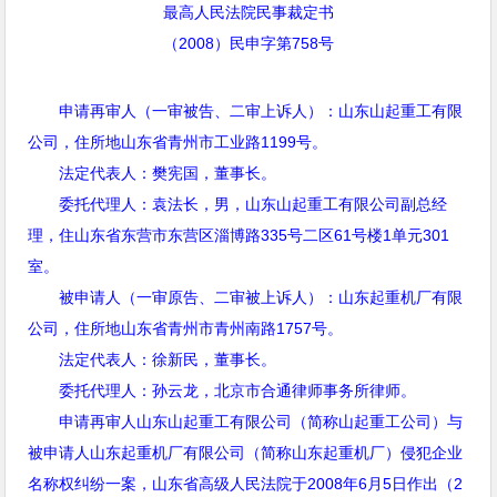
最高人民法院民事裁定书
（
2008
）民申字第
758
号
申请再审人（一审被告、二审上诉人）：山东山起重工有限
公司，住所地山东省青州市工业路
1199
号。
法定代表人：樊宪国，董事长。
委托代理人：袁法长，男，山东山起重工有限公司副总经
理，住山东省东营市东营区淄博路
335
号二区
61
号楼
1
单元
301
室。
被申请人（一审原告、二审被上诉人）：山东起重机厂有限
公司，住所地山东省青州市青州南路
1757
号。
法定代表人：徐新民，董事长。
委托代理人：孙云龙，北京市合通律师事务所律师。
申请再审人山东山起重工有限公司（简称山起重工公司）与
被申请人山东起重机厂有限公司（简称山东起重机厂）侵犯企业
名称权纠纷一案，山东省高级人民法院于
2008
年
6
月
5
日作出（
2