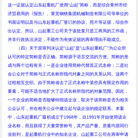
这一证据认定山东起重机厂使用“山起”简称，而是结合青州市经
济贸易局的《报告》、莱芜钢铁集团机械制造有限公司等单位的
书面证明以及与山东起重机厂签订的协议、照片等证据，综合作
出认定。所以，山起重工公司关于该批复只是工商局的工作函，
并非行政执法决定，不能作为有效证据的再审理由不能成立。
（四）关于原审判决认定“山起”是“山东起重机厂”为公众所
认可的特定简称是否正确。简称源于语言交流的方便。简称的形
成与两个过程有关：一是企业使用简称代替其正式名称；二是社
会公众对于简称与正式名称所指代对象之间的关系认同。这两个
过程相互交织。由于简称省去了正式名称中某些具有限定作用的
要素，可能不适当地扩大了正式名称所指代的对象范围。因此，
一个企业的简称是否能够特指该企业，取决于该简称是否为相关
公众认可，并在相关公众中建立起与该企业的稳定联系。本案
中，山东起重机厂最初成立于
1968
年，自
1991
年开始使用该企
业名称，而且获得了大量荣誉称号，其产品产量、质量均居同行
业前列，是起重机行业中的知名企业。山起重工公司在再审申请