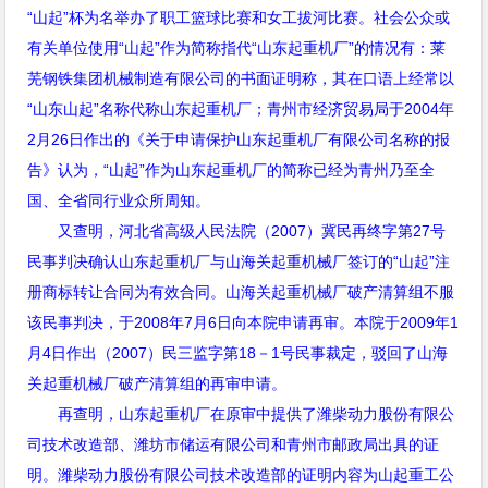
“
山起
”
杯为名举办了职工篮球比赛和女工拔河比赛。社会公众或
有关单位使用
“
山起
”
作为简称指代
“
山东起重机厂
”
的情况有：莱
芜钢铁集团机械制造有限公司的书面证明称，其在口语上经常以
“
山东山起
”
名称代称山东起重机厂；青州市经济贸易局于
2004
年
2
月
26
日作出的《关于申请保护山东起重机厂有限公司名称的报
告》认为，
“
山起
”
作为山东起重机厂的简称已经为青州乃至全
国、全省同行业众所周知。
又查明，河北省高级人民法院（
2007
）冀民再终字第
27
号
民事判决确认山东起重机厂与山海关起重机械厂签订的
“
山起
”
注
册商标转让合同为有效合同。山海关起重机械厂破产清算组不服
该民事判决，于
2008
年
7
月
6
日向本院申请再审。本院于
2009
年
1
月
4
日作出（
2007
）民三监字第
18
－
1
号民事裁定，驳回了山海
关起重机械厂破产清算组的再审申请。
再查明，山东起重机厂在原审中提供了潍柴动力股份有限公
司技术改造部、潍坊市储运有限公司和青州市邮政局出具的证
明。潍柴动力股份有限公司技术改造部的证明内容为山起重工公