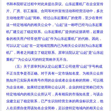
书和本院听证过程中对此未提出异议。山东起重机厂在企业宣传
片、厂房、职工服装、合同等对外宣传活动和经营活动中，多次
主动地使用
“
山起
”
简称。经过山东起重机厂的使用，至少在青州
这一特定地域内的相关公众中，
“
山起
”
这一称呼已经与山东起重
机厂建立起了稳定联系。山东起重机厂提供的证据表明，起重设
备的相关用户经常使用
“
山起
”
作为山东起重机厂的代称。因此，
可以认定
“
山起
”
在一定地域范围内已为相关公众识别为山东起重
机厂，两者之间建立了稳定联系。原审法院认定
“
山起
”
是
“
山东起
重机厂
”
为公众认可的特定简称并无不当。
（五）关于原审判决认定山起重工公司使用“山起”字号构成
不正当竞争是否正确。对于具有一定市场知名度、为相关公众所
熟知并已实际具有商号作用的企业或者企业名称的简称，可以视
为企业名称。如果经过使用和公众认同，企业的特定简称已经为
特定地域内的相关公众所认可，具有相应的市场知名度，与该企
业建立起了稳定联系，已产生识别经营主体的商业标识意义，他
人在后擅自使用该知名企业简称，足以使特定地域内的相关公众