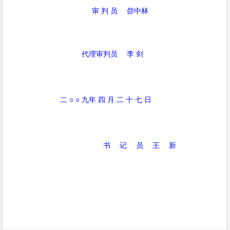
审 判 员
郃中林
代理审判员
李 剑
二
○ ○
九年 四 月 二 十 七 日
书
记
员
王
新