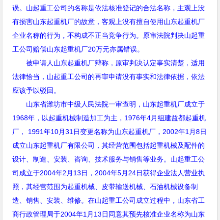
误。山起重工公司的名称是依法核准登记的合法名称，主观上没
有损害山东起重机厂的故意，客观上没有擅自使用山东起重机厂
企业名称的行为，不构成不正当竞争行为。原审法院判决山起重
工公司赔偿山东起重机厂
20
万元亦属错误。
被申请人山东起重机厂辩称，原审判决认定事实清楚，适用
法律恰当，山起重工公司的再审申请没有事实和法律依据，依法
应该予以驳回。
山东省潍坊市中级人民法院一审查明，山东起重机厂成立于
1968
年，以起重机械制造加工为主，
1976
年
4
月组建益都起重机
厂，
1991
年10
月31
日
变更名称为山东起重机厂，2002
年1
月8
日
成立山东起重机厂有限公司，其经营范围包括起重机械及配件的
设计、制造、安装、咨询、技术服务与销售等业务。山起重工公
司成立于2004
年2
月13
日
，2004
年5
月24
日
获得企业法人营业执
照，其经营范围为起重机械、皮带输送机械、石油机械设备制
造、销售、安装、维修。在山起重工公司成立过程中，山东省工
商行政管理局于2004
年1
月13
日
同意其预先核准企业名称为山东