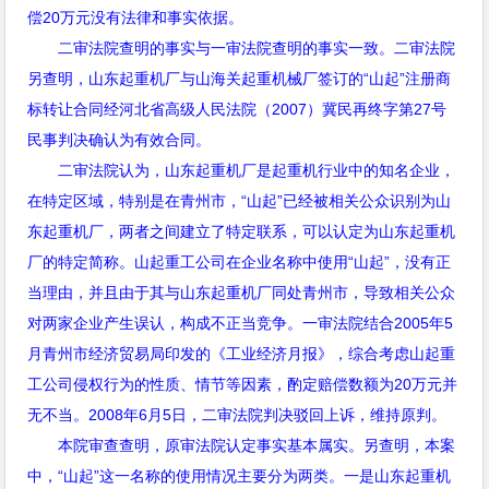
偿
20
万元没有法律和事实依据。
二审法院查明的事实与一审法院查明的事实一致。二审法院
另查明，山东起重机厂与山海关起重机械厂签订的“山起”注册商
标转让合同经河北省高级人民法院（
2007
）冀民再终字第
27
号
民事判决确认为有效合同。
二审法院认为，山东起重机厂是起重机行业中的知名企业，
在特定区域，特别是在青州市，“山起”已经被相关公众识别为山
东起重机厂，两者之间建立了特定联系，可以认定为山东起重机
厂的特定简称。山起重工公司在企业名称中使用“山起”，没有正
当理由，并且由于其与山东起重机厂同处青州市，导致相关公众
对两家企业产生误认，构成不正当竞争。一审法院结合
2005
年
5
月青州市经济贸易局印发的《工业经济月报》，综合考虑山起重
工公司侵权行为的性质、情节等因素，酌定赔偿数额为
20
万元并
无不当。
2008
年
6
月
5
日，二审法院判决驳回上诉，维持原判。
本院审查查明，原审法院认定事实基本属实。另查明，本案
中，“山起”这一名称的使用情况主要分为两类。一是山东起重机