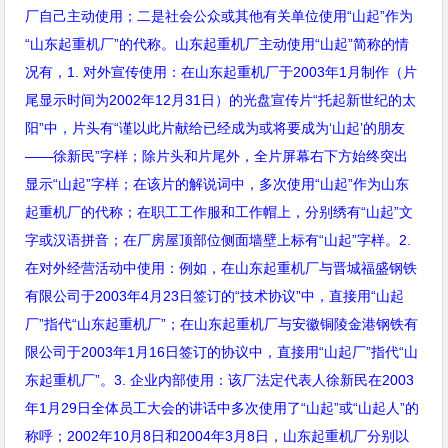
厂自己主动使用；二是社会公众或其他有关单位使用“山起”作为
“山东起重机厂”的代称。山东起重机厂主动使用“山起”简称的情
况有，
1.
对外宣传使用：在山东起重机厂于
2003
年
1
月制作（片
尾显示时间为
2002
年
12
月
31
日）的光盘宣传片
“
托起新世纪的太
阳
”
中，片头有
“
谨以此片献给已经成为或将要成为
‘
山起
’
的朋友
——
徐新民
”
字样；除片头和片尾外，全片屏幕右下方始终突出
显示
“
山起
”
字样；在该片的解说词中，多次使用
“
山起
”
作为山东
起重机厂的代称；在职工工作服和工作帽上，分别绣有
“
山起
”
文
字或汉语拼音；在厂房屋顶部位侧面墙壁上标有
“
山起
”
字样。
2.
在对外经营活动中使用：例如，在山东起重机厂与晋城福盛钢铁
有限公司于
2003
年
4
月
23
日签订的
“
技术协议
”
中，直接用
“
山起
厂
”
指代
“
山东起重机厂
”
；在山东起重机厂与安徽铜陵金港钢铁有
限公司于
2003
年
1
月
16
日签订的协议中，直接用
“
山起厂
”
指代
“
山
东起重机厂
”
。
3.
企业内部使用：该厂法定代表人徐新民在
2003
年
1
月
29
日全体员工大会的讲话中多次使用了
“
山起
”
或
“
山起人
”
的
称呼；
2002
年
10
月
8
日和
2004
年
3
月
8
日，山东起重机厂分别以