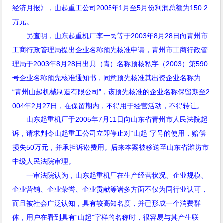
经济月报》，山起重工公司
2005
年
1
月至
5
月份利润总额为
150.2
万元。
另查明，山东起重机厂李一民等于
2003
年
8
月
28
日向青州市
工商行政管理局提出企业名称预先核准申请，青州市工商行政管
理局于
2003
年
8
月
28
日出具（青）名称预核私字（
2003
）第
590
号企业名称预先核准通知书，同意预先核准其出资企业名称为
“
青州山起机械制造有限公司
”
，该预先核准的企业名称保留期至
2
004
年
2
月
27
日，在保留期内，不得用于经营活动，不得转让。
山东起重机厂于
2005
年
7
月
11
日向山东省青州市人民法院起
诉，请求判令山起重工公司立即停止对
“
山起
”
字号的使用，赔偿
损失
50
万元，并承担诉讼费用。后来本案被移送至山东省潍坊市
中级人民法院审理。
一审法院认为，山东起重机厂在生产经营状况、企业规模、
企业营销、企业荣誉、企业贡献等诸多方面不仅为同行业认可，
而且被社会广泛认知，具有较高知名度，并已形成一个消费群
体，用户在看到具有“山起”字样的名称时，很容易与其产生联