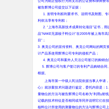
公司为制止侵权行为而支出的公证费和律师费
被告辉博公司提交以下证据：
1.
发明专利权利要求书、说明书及附图、专
利依法享有专利权；
2.
“上海市高新技术成果转化项目”证书，用
品“
NAKE
无源核子料位计
”
在
2005
年被上海市高
目
”
；
3.
奥克公司的宣传资料、奥克公司网站的网页
计产品系使用辉博公司专利的侵权产品；
4.
奥克公司和案外人天洁公司签订的购销合
5.
辉博公司与客户签订的专利产品购销合同
根据。
上海市第一中级人民法院依据当事人申请
心）就涉案技术问题进行鉴定，委托内容是：
1
量物位的方法与被告辉博公司名称为
“
利用
γ
射线
记载的技术特征是否相同或等同并说明它们在
核料位计所使用的测量物位的方法与辉博公司