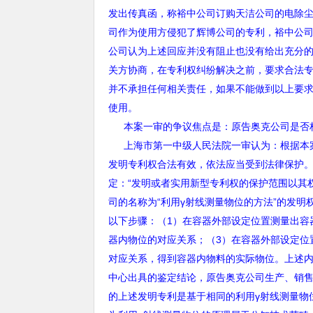
发出传真函，称裕中公司订购天洁公司的电除
司作为使用方侵犯了辉博公司的专利，裕中公
公司认为上述回应并没有阻止也没有给出充分
关方协商，在专利权纠纷解决之前，要求合法
并不承担任何相关责任，如果不能做到以上要
使用。
本案一审的争议焦点是：原告奥克公司是
上海市第一中级人民法院一审认为：根据本案
发明专利权合法有效，依法应当受到法律保护
定：“发明或者实用新型专利权的保护范围以其
司的名称为“利用γ射线测量物位的方法”的发
以下步骤：（
1
）在容器外部设定位置测量出容
器内物位的对应关系；（
3
）在容器外部设定位
对应关系，得到容器内物料的实际物位。上述
中心出具的鉴定结论，原告奥克公司生产、销
的上述发明专利是基于相同的利用
γ
射线测量物