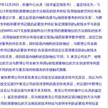
7
年
12
月
29
日，科服中心出具《技术鉴定报告书》，鉴定结论为：
“1.
位计所使用的测量物位的方法相应的技术特征
‘
应用核辐射空间分布场
量通过计算，建立起容器内物料高度与
γ
场照射量率的对应关系
’
，与辉
明专利权利要求书记载的必要技术特征
‘
标定测量到的
γ
射线水平与容器
售的
MRD-AZY
无放射源核料位计所使用的测量物位的方法相应的技术
，应用核辐射空间分布场论建立现场
γ
场照射量率数学模型，设定已知
射量率的对应关系，得到容器内物料的实际物位
’
，与辉博公司名称
要求书记载的必要技术特征
‘
在容器外部设定位置测量实际的
γ
射线水
对应关系，得到容器内物料的实际物位
’
不同。
3.
奥克公司生产、销售
位的方法与辉博公司名称为
‘
利用
γ
射线测量物位的方法
’
的发明专利是
不同的技术方案实现对粉煤灰的非接触式测量。
。被告辉博公司对原告奥克公司提交证据的真实性均无异议，但认为均
司提交证据
3
中奥克公司的宣传资料的真实性有异议，对证据
5
中辉博公
异议且认为该证据与本案不具关联性。奥克公司对科服中心出具的鉴定
为：
1.
鉴定依据错误，应当根据奥克公司提供的证据
2
确定的方法与辉
使用的测量物位的方法相应的技术特征与发明专利的必要技术特征是