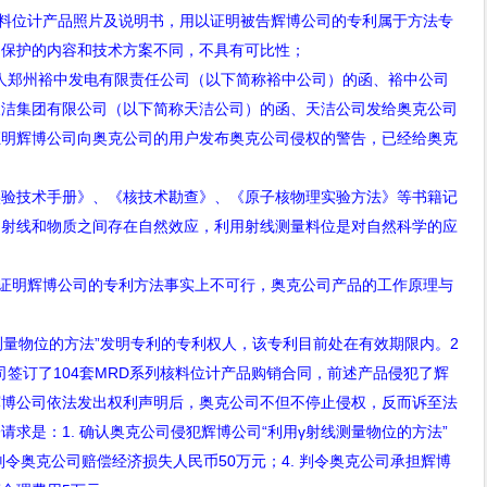
料位计产品照片及说明书，用以证明被告辉博公司的专利属于方法专
利保护的内容和技术方案不同，不具有可比性；
人郑州裕中发电有限责任公司（以下简称裕中公司）的函、裕中公司
天洁集团有限公司（以下简称天洁公司）的函、天洁公司发给奥克公司
证明辉博公司向奥克公司的用户发布奥克公司侵权的警告，已经给奥克
实验技术手册》、《核技术勘查》、《原子核物理实验方法》等书籍记
，射线和物质之间存在自然效应，利用射线测量料位是对自然科学的应
证明辉博公司的专利方法事实上不可行，奥克公司产品的工作原理与
测量物位的方法”发明专利的专利权人，该专利目前处在有效期限内。
2
司签订了
104
套
MRD
系列核料位计产品购销合同，前述产品侵犯了辉
辉博公司依法发出权利声明后，奥克公司不但不停止侵权，反而诉至法
讼请求是：
1.
确认奥克公司侵犯辉博公司“利用γ射线测量物位的方法”
判令奥克公司赔偿经济损失人民币
50
万元；
4.
判令奥克公司承担辉博