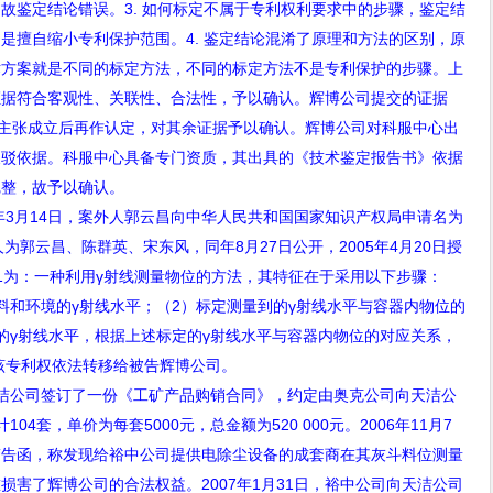
，故鉴定结论错误。
3.
如何标定不属于专利权利要求中的步骤，鉴定结
，是擅自缩小专利保护范围。
4.
鉴定结论混淆了原理和方法的区别，原
术方案就是不同的标定方法，不同的标定方法不是专利保护的步骤。上
证据符合客观性、关联性、合法性，予以确认。辉博公司提交的证据
主张成立后再作认定，对其余证据予以确认。辉博公司对科服中心出
反驳依据。科服中心具备专门资质，其出具的《技术鉴定报告书》依据
完整，故予以确认。
年
3
月
14
日，案外人郭云昌向中华人民共和国国家知识产权局申请名为
人为郭云昌、陈群英、宋东风，同年
8
月
27
日公开，
2005
年
4
月
20
日授
1
为：一种利用
γ
射线测量物位的方法，其特征在于采用以下步骤：
料和环境的
γ
射线水平；（
2
）标定测量到的
γ
射线水平与容器内物位的
的
γ
射线水平，根据上述标定的
γ
射线水平与容器内物位的对应关系，
该专利权依法转移给被告辉博公司。
洁公司签订了一份《工矿产品购销合同》，约定由奥克公司向天洁公
计
104
套，单价为每套
5000
元，总金额为
520 000
元。
2006
年
11
月
7
警告函，称发现给裕中公司提供电除尘设备的成套商在其灰斗料位测量
重损害了辉博公司的合法权益。
2007
年
1
月
31
日，裕中公司向天洁公司