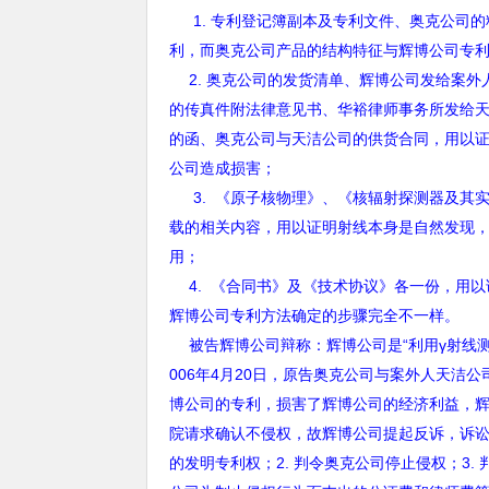
1.
专利登记簿副本及专利文件、奥克公司的
利，而奥克公司产品的结构特征与辉博公司专
2.
奥克公司的发货清单、辉博公司发给案外
的传真件附法律意见书、华裕律师事务所发给
的函、奥克公司与天洁公司的供货合同，用以
公司造成损害；
3.
《原子核物理》、《核辐射探测器及其
载的相关内容，用以证明射线本身是自然发现
用；
4.
《合同书》及《技术协议》各一份，用以
辉博公司专利方法确定的步骤完全不一样。
被告辉博公司辩称：辉博公司是“利用γ射线
006
年
4
月
20
日，原告奥克公司与案外人天洁公
博公司的专利，损害了辉博公司的经济利益，
院请求确认不侵权，故辉博公司提起反诉，诉
的发明专利权；
2.
判令奥克公司停止侵权；
3.