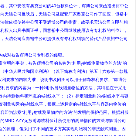
尘器，其中安装有奥克公司的
40
台核料位计，辉博公司来函指出裕中公
司向天洁公司反映后，天洁公司及配套厂家奥克公司作了回应，但裕中
的法律依据使裕中公司不受辉博公司的指责，故要求天洁公司立即与相
专利权人出具书面证书，同意裕中公司继续使用该有专利权的料位计，
求，天洁公司应向裕中公司提供没有专利权纠纷的替代产品供裕中公司
否构成对被告辉博公司专利权的侵犯。
查明的事实，被告辉博公司的名称为“利用γ射线测量物位的方法”的
。《中华人民共和国专利法》（以下简称专利法）第五十六条第一款规
权利要求的内容为准，说明书及附图可以用于解释权利要求。”辉博公
明权利要求的内容为：一种利用γ射线测量物位的方法，其特征在于采用
器内待测物料和环境的
γ
射线水平；（
2
）标定测量到的
γ
射线水平与容
置测量实际的
γ
射线水平，根据上述标定的
γ
射线水平与容器内物位的
内容即为涉案
“
利用
γ
射线测量物位的方法
”
的发明的保护范围。根据科服
售的
MRD-AZY
无放射源核料位计所使用的测量物位的方法与辉博公司
位的原理，但采用了不同的技术方案实现对物料的非接触式测量。因