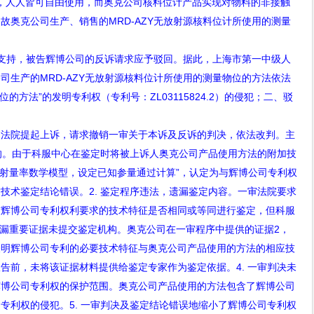
，人人皆可自由使用，而奥克公司核料位计产品实现对物料的非接触
，故奥克公司生产、销售的
MRD-AZY
无放射源核料位计所使用的测量
支持，被告辉博公司的反诉请求应予驳回。据此，上海市第一中级人
公司生产的
MRD-AZY
无放射源核料位计所使用的测量物位的方法依法
位的方法
”
的发明专利权（专利号：
ZL03115824.2
）的侵犯；二、驳
院提起上诉，请求撤销一审关于本诉及反诉的判决，依法改判。主
的。由于科服中心在鉴定时将被上诉人奥克公司产品使用方法的附加技
照射量率数学模型，设定已知参量通过计算”，认定为与辉博公司专利权
致技术鉴定结论错误。
2.
鉴定程序违法，遗漏鉴定内容。一审法院要求
与辉博公司专利权利要求的技术特征是否相同或等同进行鉴定，但科服
漏重要证据未提交鉴定机构。奥克公司在一审程序中提供的证据
2
，
表明辉博公司专利的必要技术特征与奥克公司产品使用的方法的相应技
报告前，未将该证据材料提供给鉴定专家作为鉴定依据。
4.
一审判决未
辉博公司专利权的保护范围。奥克公司产品使用的方法包含了辉博公司
司专利权的侵犯。
5.
一审判决及鉴定结论错误地缩小了辉博公司专利权