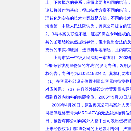
上、下位概念的关系，应得出两者相同的结论
论却将其作为基础，得出技术方案不同的结论
理转化为实在的技术方案就是方法，不同的技
海市第一中级人民法院认为，奥克公司提交的
2
、
3
与本案关联性不足，证据
5
需在专利侵权的
具的鉴定结论虽然提出异议，但未提出合法的
充分的事实和证据，进行科学地阐述，且内容
上海市第一中级人民法院一审查明：
2003
“
利用
γ
射线测量物位的方法
”
的发明专利，发明
权公告，专利号为
ZL03115824.2
。其权利要求
（
1
）在容器外部设定位置测量出容器内待测物
对应关系；（
3
）在容器外部设定位置测量实际
得到容器内物料的实际物位。
2005
年
9
月
30
日
,
2006
年4
月20
日
，原告奥克公司与案外人天
司提供规格型号为MRD-AZY
的无放射源核料位
日，被告辉博公司向案外人裕中公司发出侵权
上未经授权采用辉博公司的上述发明专利，严