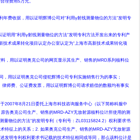
等合理费用
5
万元。
利年费收据，用以证明辉博公司对“利用γ射线测量物位的方法”发明专
以证明用“利用γ射线测量物位的方法”发明专利方法开发出来的专利产
新技术成果转化项目认定办公室认定为
“
上海市高新技术成果转化项
资料，用以证明奥克公司的网页显示其生产、销售的
MRD
系列核料位
同，用以证明奥克公司侵犯辉博公司专利实施销售行为的事实；
、律师费、公证费发票，用以证明辉博公司请求赔偿的数额均有事实
，于
2007
年
8
月
21
日委托上海市科技咨询服务中心（以下简称科服中
.
原告奥克公司生产、销售的
MRD-AZY
无放射源核料位计所使用的测
测量物位的方法
”
的发明专利（专利号：
ZL03115824.2
）权利要求书
技术特征上的关系；
2.
如果奥克公司生产、销售的
MRD-AZY
无放射源
上述发明专利权利要求书记载的技术特征相同或等同，那么该料位计是