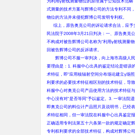
为利用
γ
射线测量物位的原理属于公知技术范畴
式测量的技术方案与辉博公司的方法专利不同
物位的方法并未侵犯辉博公司发明专利权。
综上，原告奥克公司的诉讼请求合法，应予
民法院于
2008
年
3
月
21
日判决：一、原告奥克
不构成对被告辉博公司名称为
“
利用
γ
射线测量物
回被告辉博公司的反诉请求。
辉博公司不服一审判决，向上海市高级人民法
要理由是：
1.
科服中心出具的鉴定结论是错误
术特征，即“应用核辐射空间分布场论建立γ场
利要求的必要技术特征相区别的技术特征，导
科服中心对奥克公司产品使用方法的技术特征
中心没有对“是否等同”予以鉴定。
3.
一审法院遗
即奥克公司的料位计产品照片及说明书，已经
术特征相同，但一审法院在科服中心出具鉴定
正确适用专利法第五十六条第一款的规定确定
专利权利要求的全部技术特征，构成对辉博公