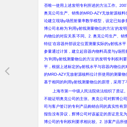
否唯一使用上述发明专利所述的方法工作。
200
奥克公司生产、销售的
MRD-AZY
无放射源核料
论建立现场
γ
场照射量率数学模型，设定已知参
博公司名称为
‘
利用
γ
射线测量物位的方法
’
的发
内物位的对应关系
’
不同。
2.
奥克公司生产、销
特征
‘
在容器外部设定位置测量实际的
γ
射线水平
参量通过计算，建立起容器内物料高度与
γ
场照
为
‘
利用
γ
射线测量物位的方法
’
的发明专利权利
平，根据上述标定的
γ
射线水平与容器内物位的
的
MRD-AZY
无放射源核料位计所使用的测量物
基于相同的利用
γ
射线测量物位的原理，采用了
上海市第一中级人民法院依法组织了质证
不能证明奥克公司的主张。奥克公司对辉博公
司与客户签订的专利产品购销合同的真实性有
报告没有异议，辉博公司对该鉴定的质证意见
博公司的专利权利要求相比较。
2.
涉案产品所