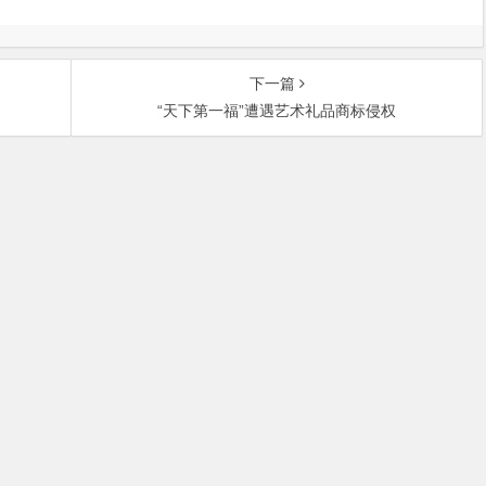
下一篇
“天下第一福”遭遇艺术礼品商标侵权
中关村大街27号中关村大厦701室 邮政编码：100080 | 热线咨询电话：
ght © 北京市盛峰律师事务所 | 京ICP备09110400号-2 |
免责声明
|
服