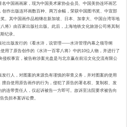
著名中国画画家，现为中国美术家协会会员、中国美协连环画艺
来，创作出版连环画数百种、两万余幅，荣获中国图书奖、中宣部
大奖。其中国画作品相继在新加坡、日本、加拿大、中国台湾等地
百零八将》由百家出版社出版。此后，上海地铁文化旅游公司将其制
尼斯纪录。
社出版发行的《看水浒，说管理——水浒管理内幕之领导纲
上使用了原告创作的《水浒一百零八将》中的10位人物，并进行了
解决侵权事宜，被告称涉案光盘是与北京赢在前沿文化交流有限公
发行人，对图案的来源负有谨慎的审查义务，并对图案的使用
，擅自使用原告画作的行为，侵犯了原告的署名权、复制权、发
为的连带责任人，仅起诉被告一方即可。故诉至法院要求被告向
被告负担本案诉讼费。