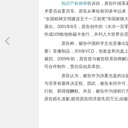
知识产权律师
告诉你，原告叶雄系
术委员会委员等。原告从事绘画30多年以
“全国精神文明建设五个一工程奖”等国家级
展出。2001年8月，原告创作的《水浒一
作成109枚地铁磁卡发行，并列入大世界吉
原告称，被告中国科学文化音像出版
要》音像制品，共6张VCD，包装盒和光盘
裁切。2009年初，原告曾与被告联系协商
司合作制作，责任应由其承担。
原告认为，被告作为涉案光盘的出版
与否享有最终决定权。因此，被告未经许可
行权、获得报酬权。并且，被告作为侵权行
原告赔礼道歉;赔偿原告经济损失四万元;由