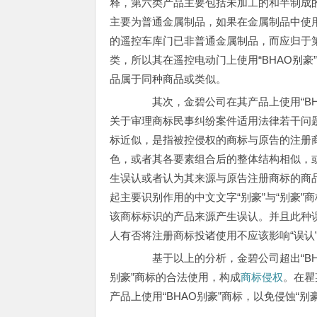
释，第六类产品主要包括未加工的和半制成
主要为普通金属制品，如果在金属制品中使
的遥控车库门已非普通金属制品，而应归于
类，所以其在遥控电动门上使用“BHAO别豪
品属于同种商品或类似。
其次，金碧公司在其产品上使用“BH
关于审理商标民事纠纷案件适用法律若干问
标近似，是指被控侵权的商标与原告的注册
色，或者其各要素组合后的整体结构相似，
生误认或者认为其来源与原告注册商标的商品
起主要识别作用的中文文字“别豪”与“别豪”
该商标标识的产品来源产生误认。并且此种
人有否将注册商标投诸使用不应该影响“误认
基于以上的分析，金碧公司超出“BHA
别豪”商标的合法使用，构成
商标侵权
。在瞿
产品上使用“BHAO别豪”商标，以免侵蚀“