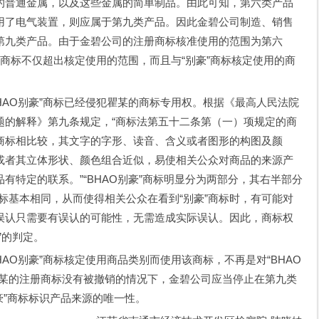
的普通金属，以及这些金属的简单制品。由此可知，第六类产品
用了电气装置，则应属于第九类产品。因此金碧公司制造、销售
第九类产品。由于金碧公司的注册商标核准使用的范围为第六
”商标不仅超出核定使用的范围，而且与“别豪”商标核定使用的商
AO别豪”商标已经侵犯瞿某的商标专用权。根据《最高人民法院
题的解释》第九条规定，“商标法第五十二条第（一）项规定的商
商标相比较，其文字的字形、读音、含义或者图形的构图及颜
或者其立体形状、颜色组合近似，易使相关公众对商品的来源产
有特定的联系。”“BHAO别豪”商标明显分为两部分，其右半部分
商标基本相同，从而使得相关公众在看到“别豪”商标时，有可能对
误认只需要有误认的可能性，无需造成实际误认。因此，商标权
”的判定。
O别豪”商标核定使用商品类别而使用该商标，不再是对“BHAO
某的注册商标没有被撤销的情况下，金碧公司应当停止在第九类
别豪”商标标识产品来源的唯一性。