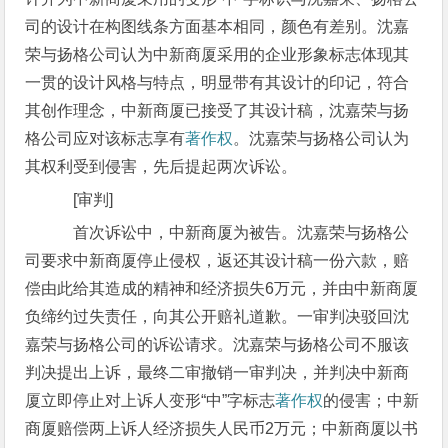
司的设计在构图线条方面基本相同，颜色有差别。沈嘉
荣与扬格公司认为中新商厦采用的企业形象标志体现其
一贯的设计风格与特点，明显带有其设计的印记，符合
其创作理念，中新商厦已接受了其设计稿，沈嘉荣与扬
格公司应对该标志享有
著作权
。沈嘉荣与扬格公司认为
其权利受到侵害，先后提起两次诉讼。
[审判]
首次诉讼中，中新商厦为被告。沈嘉荣与扬格公
司要求中新商厦停止侵权，返还其设计稿一份六款，赔
偿由此给其造成的精神和经济损失6万元，并由中新商厦
负缔约过失责任，向其公开赔礼道歉。一审判决驳回沈
嘉荣与扬格公司的诉讼请求。沈嘉荣与扬格公司不服该
判决提出上诉，最终二审撤销一审判决，并判决中新商
厦立即停止对上诉人变形“中”字标志
著作权
的侵害；中新
商厦赔偿两上诉人经济损失人民币2万元；中新商厦以书