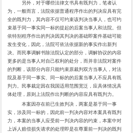
另外，对于哪些法律文书具有既判力，笔者认
为，一般而言，法院依据普通程序作出的判决应具有完
全的既判力，其内容不仅可约束该判决当事人，也可约
束基于同一事实同一标的提起的后案当事人和法院。但
依特别程序作出的判决因其判决的基础即案件基础可能
发生变化，因此，法院可依法依据新的事实作出新判
决。而民事调解书除法院认定的部分，调解协议的内容
更多的是当事人对自己权利的处分，而并非法院对案件
的判断，该部分内容只能约束原裁判双方当事人，对法
院及基于同一事实、同一标的的后案当事人不应具有既
判力。民事裁定因在我国适用范围宽泛，应具体情况具
体处理，原则上法院作出判断的内容应具有既判力。
本案因存在前已生效判决，两案是基于同一事
实，涉及同一标的，因此前一判决内容对本案具有既判
力，本案的当事人应受前一判决内容的约束，本案中对
上诉人赔偿损失请求的处理即是在尊重前一判决的既判