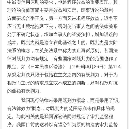
中诚实信用原则的要求，也是程序效益的重要表现，其
理论的价值蕴涵主要是效益和安定。民事诉讼的裁判一
方面要求合乎正义，另一方面又讲求程序效益，诉争不
应当无止境地拖延下去，否则使当事人之间的法律关系
处于不确定状态，增加当事人的经济负担，增加诉讼的
成本。既判力就是建立在此基础之上的。既判力是大陆
法系的概念，在英美法系中称为禁止再诉原则。各国法
律对既判力均有规定，有些国家对既判力的范围也作了
限定。如《日本民事诉讼法》（1996年6月26日）第114
条规定判决只限于包括在主文之内的有既判力，对于为
相抵而主张的请求成立或不成立的判断，只对相抵对抗
的金额有既判力。
我国现行法律未采用既判力概念，而是采用了“具
有法律效力”概念，对既判力的范围等亦未作具体的规
定。与此相关的是我国诉讼法同时规定了审判监督程
序。我国目前的这种以有错必纠为原则构建的审判监督