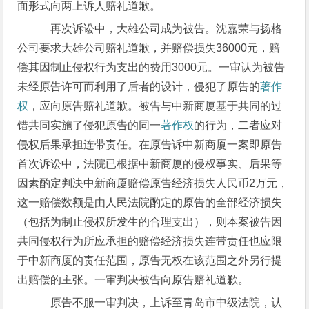
面形式向两上诉人赔礼道歉。
再次诉讼中，大雄公司成为被告。沈嘉荣与扬格
公司要求大雄公司赔礼道歉，并赔偿损失36000元，赔
偿其因制止侵权行为支出的费用3000元。一审认为被告
未经原告许可而利用了后者的设计，侵犯了原告的
著作
权
，应向原告赔礼道歉。被告与中新商厦基于共同的过
错共同实施了侵犯原告的同一
著作权
的行为，二者应对
侵权后果承担连带责任。在原告诉中新商厦一案即原告
首次诉讼中，法院已根据中新商厦的侵权事实、后果等
因素酌定判决中新商厦赔偿原告经济损失人民币2万元，
这一赔偿数额是由人民法院酌定的原告的全部经济损失
（包括为制止侵权所发生的合理支出），则本案被告因
共同侵权行为所应承担的赔偿经济损失连带责任也应限
于中新商厦的责任范围，原告无权在该范围之外另行提
出赔偿的主张。一审判决被告向原告赔礼道歉。
原告不服一审判决，上诉至青岛市中级法院，认