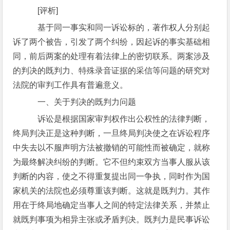
[评析]
基于同一事实和同一诉讼标的，著作权人分别起
诉了两个被告，引发了两个纠纷，因起诉的事实基础相
同，前后两案的处理有着法律上的密切联系。两案涉及
的判决的既判力、特殊录音证据的采信等问题的研究对
法院的审判工作具有普遍意义。
一、关于判决的既判力问题
诉讼是根据国家审判权作出公权性的法律判断，
终局判决正是这种判断，一旦终局判决使之在诉讼程序
中失去以不服声明方法被撤销的可能性而被确定，就称
为最终解决纠纷的判断。它不但约束双方当事人服从该
判断的内容，使之不得重复提出同一争执，同时作为国
家机关的法院也必须尊重该判断。这就是既判力。其作
用在于终局地确定当事人之间的特定法律关系，并禁止
就既判事项为相异主张或矛盾判决。既判力是民事诉讼