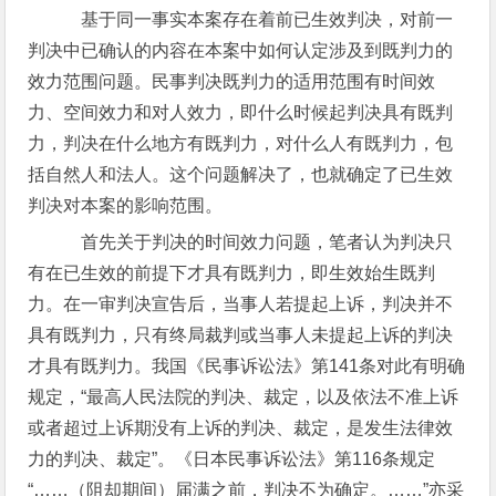
基于同一事实本案存在着前已生效判决，对前一
判决中已确认的内容在本案中如何认定涉及到既判力的
效力范围问题。民事判决既判力的适用范围有时间效
力、空间效力和对人效力，即什么时候起判决具有既判
力，判决在什么地方有既判力，对什么人有既判力，包
括自然人和法人。这个问题解决了，也就确定了已生效
判决对本案的影响范围。
首先关于判决的时间效力问题，笔者认为判决只
有在已生效的前提下才具有既判力，即生效始生既判
力。在一审判决宣告后，当事人若提起上诉，判决并不
具有既判力，只有终局裁判或当事人未提起上诉的判决
才具有既判力。我国《民事诉讼法》第141条对此有明确
规定，“最高人民法院的判决、裁定，以及依法不准上诉
或者超过上诉期没有上诉的判决、裁定，是发生法律效
力的判决、裁定”。《日本民事诉讼法》第116条规定
“……（阻却期间）届满之前，判决不为确定。……”亦采