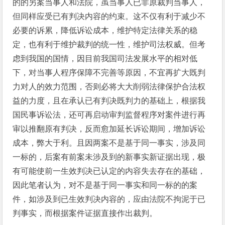
的的另案当事人和法院，虽当事人已非原裁判当事人，
但同样应受已有判决内容的约束。这不仅有利于减少不
必要的诉累，降低诉讼成本，维护特定法律关系的稳
定，也有利于维护裁判的统一性，维护司法权威。但考
虑到我国的国情，因目前我国司法发展水平的相对低
下，对当事人程序保障不完善等原因，不宜再扩大既判
力对人的效力范围，否则必将大大削弱法律保护合法权
益的力度，且在承认已有判决既判力的基础上，根据我
国民事诉讼法，还可再启动审判监督程序对案件进行再
审以推翻原有判决，反而愈加延长诉讼期间，增加诉讼
成本，弊大于利。且因两案不是基于同一事实，涉及同
一标的，后案有前案未涉及到的新事实新证据出现，极
有可能使前一生效判决已认定的内容失去存在的基础，
因此笔者认为，对不是基于同一事实和同一标的的案
件，如涉及到已生效判决内容的，应由法院不拘泥于已
判事实，而根据案件证据直接作出裁判。