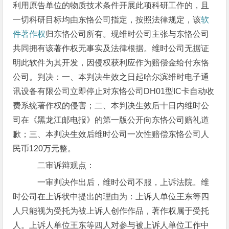
利用原告单位的物质技术条件开展此项科研工作的，且
一切科研目标均由东恪公司指定，按照法律规定，该
软
件著作权
归东恪公司所有。现维时公司主张与东恪公司
共同拥有该著作权无事实及法律根据。维时公司无据证
明此软件为其开发，因侵权获利应作为赔偿金给付东恪
公司。判决：一、本判决生效之日起哈尔滨维时电子通
讯设备有限公司立即停止对东恪公司DH01型IC卡自动收
费系统著作权的侵害；二、本判决生效后十日内维时公
司在《黑龙江邮电报》的第一版公开向东恪公司赔礼道
歉；三、本判决生效后维时公司一次性赔偿东恪公司人
民币120万元整。
二审诉辩观点：
一审判决作出后，维时公司不服，上诉法院。维
时公司在上诉状中提出的理由为：上诉人单位王东等四
人只能视为受托为被上诉人创作作品，著作权属于受托
人。上诉人单位王东等四人对参与被上诉人单位工作中