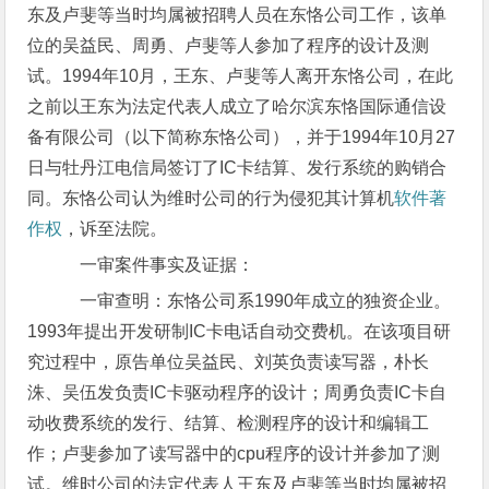
东及卢斐等当时均属被招聘人员在东恪公司工作，该单
位的吴益民、周勇、卢斐等人参加了程序的设计及测
试。1994年10月，王东、卢斐等人离开东恪公司，在此
之前以王东为法定代表人成立了哈尔滨东恪国际通信设
备有限公司（以下简称东恪公司），并于1994年10月27
日与牡丹江电信局签订了IC卡结算、发行系统的购销合
同。东恪公司认为维时公司的行为侵犯其计算机
软件著
作权
，诉至法院。
一审案件事实及证据：
一审查明：东恪公司系1990年成立的独资企业。
1993年提出开发研制IC卡电话自动交费机。在该项目研
究过程中，原告单位吴益民、刘英负责读写器，朴长
洙、吴伍发负责IC卡驱动程序的设计；周勇负责IC卡自
动收费系统的发行、结算、检测程序的设计和编辑工
作；卢斐参加了读写器中的cpu程序的设计并参加了测
试。维时公司的法定代表人王东及卢斐等当时均属被招