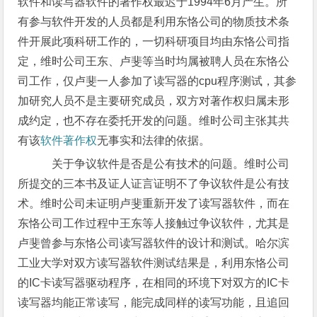
软件和读写器软件的著作权最迟于1994年6月产生。所
有参与软件开发的人员都是利用东恪公司的物质技术条
件开展此项科研工作的，一切科研项目均由东恪公司指
定，维时公司王东、卢斐等当时均属被聘人员在东恪公
司工作，仅卢斐一人参加了读写器的cpu程序测试，其参
加研究人员不是主要研究成员，双方对著作权归属未形
成约定，也不存在委托开发的问题。维时公司主张其共
有该
软件著作权
无事实和法律的依据。
关于争议软件是否是公有技术的问题。维时公司
所提交的三本书及证人证言证明不了争议软件是公有技
术。维时公司未证明卢斐重新开发了读写器软件，而在
东恪公司工作过程中王东等人接触过争议软件，尤其是
卢斐曾参与东恪公司读写器软件的设计和测试。哈尔滨
工业大学对双方读写器软件测试结果是，利用东恪公司
的IC卡读写器驱动程序，在相同的环境下对双方的IC卡
读写器均能正常读写，能完成同样的读写功能，且追回