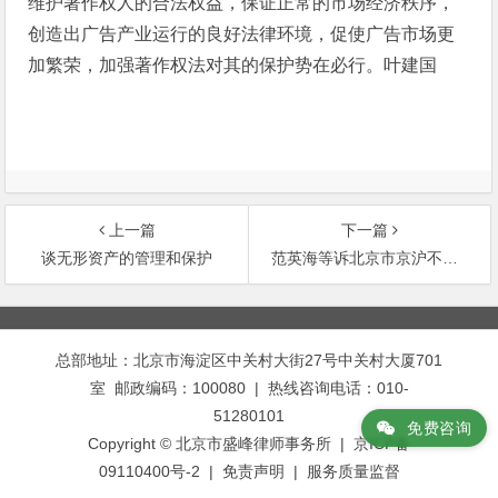
维护著作权人的合法权益，保证正常的市场经济秩序，
创造出广告产业运行的良好法律环境，促使广告市场更
加繁荣，加强著作权法对其的保护势在必行。叶建国
上一篇
下一篇
谈无形资产的管理和保护
范英海等诉北京市京沪不锈钢制品厂案
文
章
总部地址：北京市海淀区中关村大街27号中关村大厦701
导
室 邮政编码：100080 | 热线咨询电话：010-
航
51280101
免费咨询
Copyright © 北京市盛峰律师事务所 | 京ICP备
09110400号-2 |
免责声明
|
服务质量监督