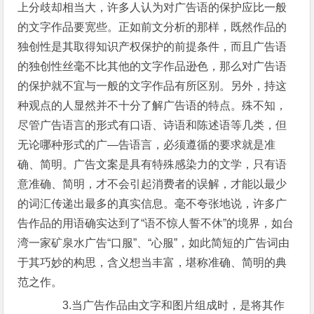
上分歧却相当大，许多人认为对广告语的保护应比一般
的文字作品要宽些。正如前文分析的那样，既然作品的
独创性是其取得知识产权保护的前提条件，而且广告语
的独创性丝毫不比其他的文字作品逊色，那么对广告语
的保护就不宜与一般的文字作品有所区别。另外，持这
种观点的人显然并不十分了解广告语的特点。殊不知，
尽管广告语言的形式有口语、诗语和陈述语等几类，但
无论哪种形式的广―告语言，必须遵循的要求就是准
确、简明。广告文案是具有特殊感染力的文学，只有语
意准确、简明，才不会引起消费者的误解，才能以最少
的词汇传递出最多的真实信息。毫不夸张地说，许多广
告作品的用语确实达到了“语不惊人誓不休”的境界，如台
湾一家矿泉水广告“口服”、“心服”，如此简短的广告词由
于其巧妙的构思，含义想当丰富，堪称准确、简明的典
范之作。
3.当广告作品由文字和图片组成时，是将其作