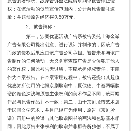
原告的著作权。故原告诉至法院请求判令被告停止侵
权；在该活动的促销宣传范围内，公开向原告赔礼道
歉；并赔偿原告经济损失50万元。
2、被告辩称：
第一，涉案优惠活动广告系被告委托上海金诚
广告有限公司提出创意、进行设计并制作的，因该广告
而致的侵权后果应由该广告公司承担。被告未参与该广
告制作的任何活动，无义务审查该广告是否侵犯了他人
的著作权，因此被告无过错，不应承担侵权责任，不应
作为本案被告。在本案审理过程中，被告还提出其超值
优惠券所使用的七幅京剧脸谱中，夏侯德、牛邈两幅脸
谱的颜色深浅与原告主张权利的美术作品不同，该两幅
作品与原告作品并不一致；第二，由于京剧脸谱艺术属
于民间文学艺术，并且已经广为使用，原告《京剧脸
谱》画册中的脸谱与其他脸谱图书的画法和色彩基本相
同，因此原告主张权利的脸谱并非原告所独创，不属于