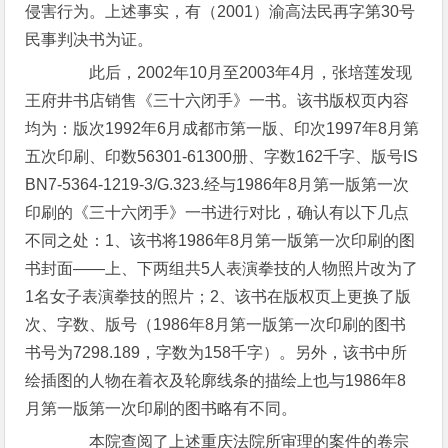
侵害行为。上述事实，有（2001）渝高法民再字第30号
民事判决书为证。
此后，2002年10月至2003年4月，张培莲发现
王府井书店销售《三十六闭手》一书。该书版权页内容
均为：版次1992年6月成都市第一版、印次1997年8月第
五次印刷、印数56301-61300册、字数162千字、版号IS
BN7-5364-1219-3/G.323.经与1986年8月第一版第一次
印刷的《三十六闭手》一书进行对比，确认有以下几点
不同之处：1、该书将1986年8月第一版第一次印刷的图
书封面——上、下两组共5人表演拳技的人物照片改为了
1名女子表演拳技的照片；2、该书在版权页上更换了版
次、字数、版号（1986年8月第一版第一次印刷的图书
书号为7298.189，字数为158千字）。另外，该书中所
绘插图的人物在着衣及轮廓线条的描绘上也与1986年8
月第一版第一次印刷的图书略有不同。
本院查阅了上述重庆法院所审理的案件的卷宗