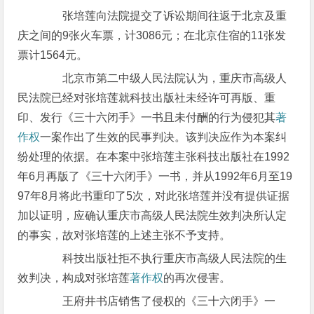
张培莲向法院提交了诉讼期间往返于北京及重
庆之间的9张火车票，计3086元；在北京住宿的11张发
票计1564元。
北京市第二中级人民法院认为，重庆市高级人
民法院已经对张培莲就科技出版社未经许可再版、重
印、发行《三十六闭手》一书且未付酬的行为侵犯其
著
作权
一案作出了生效的民事判决。该判决应作为本案纠
纷处理的依据。在本案中张培莲主张科技出版社在1992
年6月再版了《三十六闭手》一书，并从1992年6月至19
97年8月将此书重印了5次，对此张培莲并没有提供证据
加以证明，应确认重庆市高级人民法院生效判决所认定
的事实，故对张培莲的上述主张不予支持。
科技出版社拒不执行重庆市高级人民法院的生
效判决，构成对张培莲
著作权
的再次侵害。
王府井书店销售了侵权的《三十六闭手》一