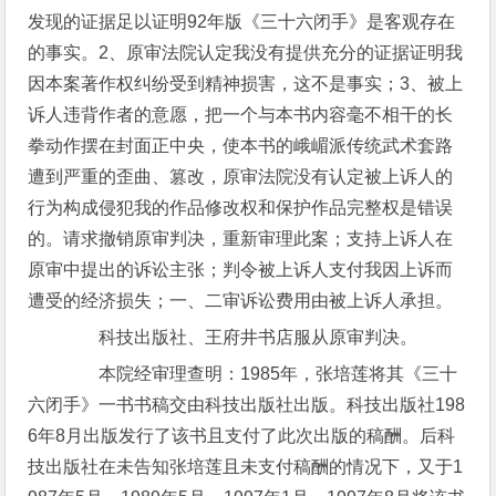
发现的证据足以证明92年版《三十六闭手》是客观存在
的事实。2、原审法院认定我没有提供充分的证据证明我
因本案著作权纠纷受到精神损害，这不是事实；3、被上
诉人违背作者的意愿，把一个与本书内容毫不相干的长
拳动作摆在封面正中央，使本书的峨嵋派传统武术套路
遭到严重的歪曲、篡改，原审法院没有认定被上诉人的
行为构成侵犯我的作品修改权和保护作品完整权是错误
的。请求撤销原审判决，重新审理此案；支持上诉人在
原审中提出的诉讼主张；判令被上诉人支付我因上诉而
遭受的经济损失；一、二审诉讼费用由被上诉人承担。
科技出版社、王府井书店服从原审判决。
本院经审理查明：1985年，张培莲将其《三十
六闭手》一书书稿交由科技出版社出版。科技出版社198
6年8月出版发行了该书且支付了此次出版的稿酬。后科
技出版社在未告知张培莲且未支付稿酬的情况下，又于1