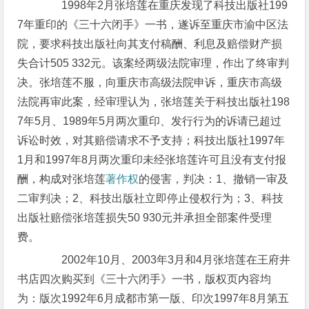
1998年2月张培莲在重庆发现了科技出版社199
7年重印的《三十六闭手》一书，遂诉至重庆市渝中区法
院，要求科技出版社向其支付稿酬、利息及赔偿财产损
失合计505 332元。该案经两级法院审理，作出了终审判
决。张培莲不服，向重庆市高级法院申诉，重庆市高级
法院再审此案，经审理认为，张培莲关于科技出版社198
7年5月、1989年5月两次重印、发行行为的诉请已超过
诉讼时效，对其赔偿请求不予支持；科技出版社1997年
1月和1997年8月两次重印未经张培莲许可且没有支付报
酬，构成对张培莲
著作权
的侵害，判决：1、撤销一审及
二审判决；2、科技出版社立即停止侵权行为；3、科技
出版社赔偿张培莲损失50 930元并承担全部案件受理
费。
2002年10月、2003年3月和4月张培莲在王府井
书店四次购买到《三十六闭手》一书，版权页内容均
为：版次1992年6月成都市第一版、印次1997年8月第五