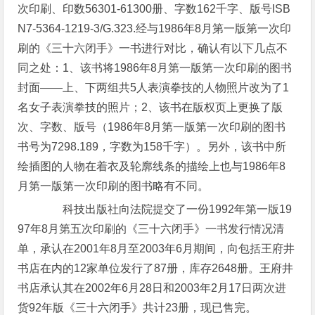
次印刷、印数56301-61300册、字数162千字、版号ISB
N7-5364-1219-3/G.323.经与1986年8月第一版第一次印
刷的《三十六闭手》一书进行对比，确认有以下几点不
同之处：1、该书将1986年8月第一版第一次印刷的图书
封面——上、下两组共5人表演拳技的人物照片改为了1
名女子表演拳技的照片；2、该书在版权页上更换了版
次、字数、版号（1986年8月第一版第一次印刷的图书
书号为7298.189，字数为158千字）。另外，该书中所
绘插图的人物在着衣及轮廓线条的描绘上也与1986年8
月第一版第一次印刷的图书略有不同。
科技出版社向法院提交了一份1992年第一版19
97年8月第五次印刷的《三十六闭手》一书发行情况清
单，承认在2001年8月至2003年6月期间，向包括王府井
书店在内的12家单位发行了87册，库存2648册。王府井
书店承认其在2002年6月28日和2003年2月17日两次进
货92年版《三十六闭手》共计23册，现已售完。