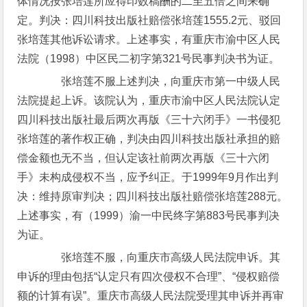
体情况按张培莲所应得印数稿酬的二至五倍之间来确
定。判决：四川科技出版社赔偿张培莲1555.2元、驳回
张培莲其他诉讼请求。上述事实，有重庆市渝中区人民
法院（1998）中区民二初字第321号民事判决书为证。
张培莲不服上述判决，向重庆市第一中级人民
法院提起上诉。该院认为，重庆市渝中区人民法院认定
四川科技出版社最后两次再版《三十六闭手》一书侵犯
张培莲的著作权正确，判决由四川科技出版社承担的赔
偿金额也无不当，但认定该社前两次再版《三十六闭
手》未构成侵权不当，应予纠正。于1999年9月作出判
决：维持原审判决；四川科技出版社赔偿张培莲288元。
上述事实，有（1999）渝一中民终字第883号民事判决
为证。
张培莲不服，向重庆市高级人民法院申诉。其
申诉的理由包括“认定只有四次侵权不合理”、“侵权赔偿
额的计算有误”。重庆市高级人民法院受理其申诉并再审