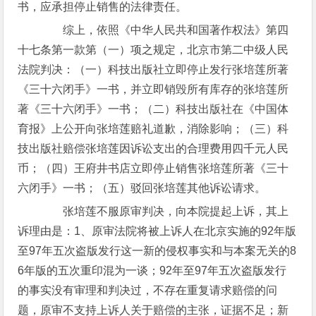
书，应承担停止销售的法律责任。
综上，依照《中华人民共和国著作权法》第四
十七条第一款第（一）项之规定，北京市第二中级人民
法院判决：（一）科技出版社立即停止发行张培莲所著
《三十六闭手》一书，并立即销毁所有库存的张培莲所
著《三十六闭手》一书；（二）科技出版社在《中国体
育报》上公开向张培莲赔礼道歉，消除影响；（三）科
技出版社赔偿张培莲因诉讼支出的合理费用四千元人民
币；（四）王府井书店立即停止销售张培莲所著《三十
六闭手》一书；（五）驳回张培莲其他诉讼请求。
张培莲不服原审判决，向本院提起上诉，其上
诉理由是：1、原审法院将被上诉人在北京实施的92年版
至97年五次盗版发行这一新的侵权事实和与本案无关的8
6年版的五次重印混为一谈；92年至97年五次盗版发行
的事实没有审理和判决过，不存在重复请求赔偿的问
题，原审不支持上诉人关于赔偿的主张，证据不足；新