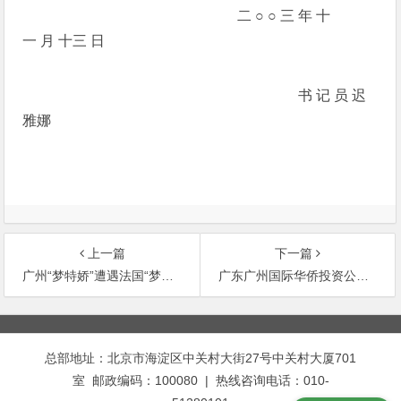
二 ○ ○ 三 年 十
一 月 十三 日
书 记 员 迟
雅娜
上一篇
下一篇
广州“梦特娇”遭遇法国“梦特娇
广东广州国际华侨投资公司与江苏长江影业有限责任公司影片发行权许可合同纠纷案
文
章
总部地址：北京市海淀区中关村大街27号中关村大厦701
导
室 邮政编码：100080 | 热线咨询电话：010-
航