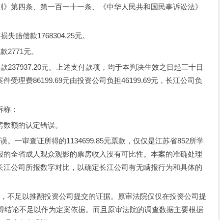
则》第四条、第一百一十一条、《中华人民共和国民事诉讼法》
偿款1768304.25元。
2771元。
37937.20元。上述支付款项，均于本判决生效之日起三十日
理费86199.69元由投资公司负担46199.69元，长江公司负
诉称：
数额的认定错误。
审查证所得的1134699.85元票款，仅仅是江苏省852所学
报的全省成人观众观影的票房收入没有可比性。本案的准确处理
长江公司所报数字对比，以确定长江公司有无瞒报行为和具体的
，不足以推翻投资公司提交的证据。原审法院仅仅在投资公司提
所得结论不足以作为定案依据。而且原审法院的调查数据主要根据