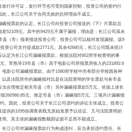
有发行许可证，发行环节也可受到国家控制，投资公司的签约行
因此，长江公司关于合同无效的抗辩理由不成立。
瞒报票款的认定。长江公司向投资公司报送的《下》片票款总
52109元。其中的9429元不属于漏报，理由是：长江公司虽未
关市县（市）报表报送投资公司，投资公司可以核对发现漏报。该9
投资公司支付提成款2771元。其余42680元，长江公司既未统计
认定为长江公司漏瞒报票款。根据法院对852所学校查明的事
0元、常熟等19市县（市）高于电影公司所报票房收入的231892.6
（市）电影公司漏瞒报票款。由于1080所学校中尚有部分学校因各种
，以及法院所作的漏瞒报对比是在法院查明的学生票款与各市县
应当合理推定相关市县（市）另外漏瞒报票款5万元。依据上述长
报260980.85元、推定市县（市）漏瞒报5万元。三项共计漏瞒报
构成违约。因此，投资公司关于长江公司违约的诉讼主张成立。投资公
提供的1095份调查表既无原始发票予以佐证、又与法院查明的
使用。其主张的漏瞒报数额因证据不足而不能成立。
长江公司对漏瞒报票款行为构成违纠，应当承担违约责任。长