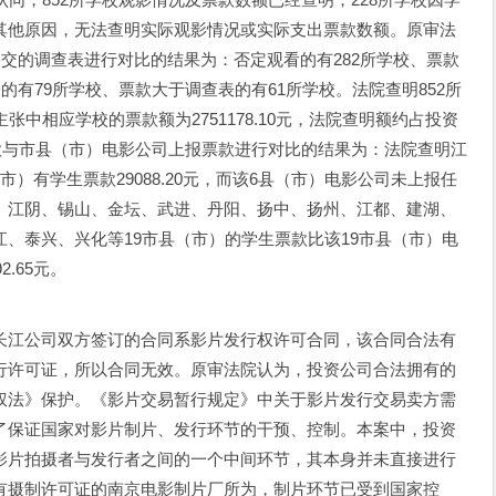
其他原因，无法查明实际观影情况或实际支出票款数额。原审法
提交的调查表进行对比的结果为：否定观看的有282所学校、票款
的有79所学校、票款大于调查表的有61所学校。法院查明852所
司主张中相应学校的票款额为2751178.10元，法院查明额约占投资
票款与市县（市）电影公司上报票款进行对比的结果为：法院查明江
）有学生票款29088.20元，而该6县（市）电影公司未上报任
、江阴、锡山、金坛、武进、丹阳、扬中、扬州、江都、建湖、
、泰兴、兴化等19市县（市）的学生票款比该19市县（市）电
.65元。
江公司双方签订的合同系影片发行权许可合同，该合同合法有
行许可证，所以合同无效。原审法院认为，投资公司合法拥有的
权法》保护。《影片交易暂行规定》中关于影片发行交易卖方需
了保证国家对影片制片、发行环节的干预、控制。本案中，投资
影片拍摄者与发行者之间的一个中间环节，其本身并未直接进行
有摄制许可证的南京电影制片厂所为，制片环节已受到国家控