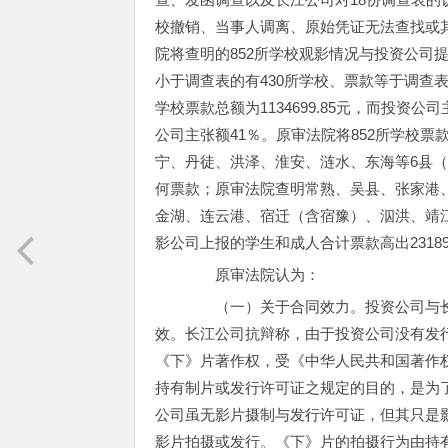
校撤销、当事人调离、原始凭证无法查找或
院将查明的852所学校观影情况与投资公司
小于调查表的有430所学校、票款等于调查表
学校票款总额为1134699.85元，而投资公
公司主张额41％。原审法院将852所学校
宁、丹徒、洪泽、淮安、涟水、东海等6县（市
何票款；原审法院查明常熟、吴县、张家港
金湖、连云港、宿迁（含宿豫）、泅洪、靖江
影公司上报的学生和成人合计票款高出231892
原审法院认为：
（一）关于合同效力。投资公司与长
效。长江公司抗辩称，由于投资公司没有发
《下》片著作权，受《中华人民共和国著作
持有制片或发行许可证之规定的目的，是为
公司虽无影片摄制与发行许可证，但其只是
影片拍摄或发行。《下》片的拍摄行为由持