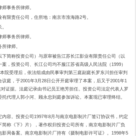
师事务所律师。
有限责任公司，住所地：南京市淮海路2号。
长。
师事务所律师。
务所律师。
下简称投资公司）与原审被告江苏长江影业有限责任公司（以
一案，投资公司、长江公司均不服江苏省高级人民法院（1999）
。本院受理后，依法组成由民事审判第三庭副庭长罗东川担任审判
庭，于2001年3月28日公开开庭审理了本案，后又于2001年1
事人核对证据。法庭记录由书记员王艳芳担任。投资公司法定代表人罗
委托代理人郭小河、顾永忠到庭参加诉讼。本案现已审理终结。
容。投资公司1997年8月与南京电影制片厂签订协议书，约定
下简称《下》片），著作权归投资公司所有，南京电影制片厂负
影局备案。南京电影制片厂持有《摄制电影许可证》。1998年5