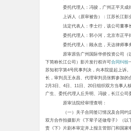
委托代理人：冯骏，广州正平天成律
上诉人（原审被告）：江苏长江影业
法定代表人：李士行，该公司董事
委托代理人：郭小河，北京市正平律
委托代理人：顾永忠，天达律师事
原审原告广州国际华侨投资公司（以
下简称长江公司）影片发行权许可
合同纠纷
苏知初字第4号民事判决，向本院提起上诉
长，审判员王永昌、代理审判员张辉参加的合议
2月3日、4日、11日、20日组织双方当
广生、委托代理人丘升明、冯骏，长江公司
原审法院经审理查明：
（一）关子合同签订情况及合同约定内
双方合作拍摄影片《下辈子还做母子》（以
责《下》片剧本审定并上报主管部门和国家电