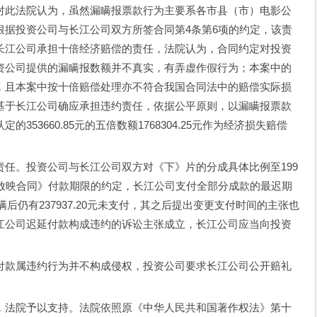
对此法院认为，虽然漏瞒报票款行为主要系各市县（市）电影公
根据投资公司与长江公司双方所签合同第4条第6项的约定，该责
长江公司承担十倍经济赔偿的责任，法院认为，合同约定对投资
资公司提供的漏瞒报数额并不真实，有弄虚作假行为；本案中的
，且本案中按十倍赔偿处理亦不符合我国合同法中的赔偿实际损
基于长江公司确应承担违约责任，依据公平原则，以漏瞒报票款
53660.85元的五倍数额1768304.25元作为经济损失赔偿
。投资公司与长江公司双方对《下》片的分成具体比例至199
行放映合同》付款期限的约定，长江公司支付全部分成款的最迟期
满后仍有237937.20元未支付，其之后提出变更支付时间的主张也
江公司迟延付款构成违约的诉讼主张成立，长江公司应当向投资
款属违约行为并不构成侵权，投资公司要求长江公司公开赔礼
法院予以支持。法院依照原《中华人民共和国著作权法》第十