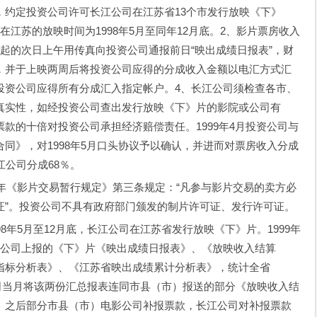
，约定投资公司许可长江公司在江苏省13个市发行放映《下》
江苏的放映时间为1998年5月至同年12月底。2、影片票房收入
起的次日上午用传真向投资公司通报前日“映出成绩日报表”，财
，并于上映两周后将投资公司应得的分成收入金额以电汇方式汇
投资公司应得所有分成汇入指定帐户。4、长江公司须检查各市、
真实性，如经投资公司查出发行放映《下》片的影院或公司有
款的十倍对投资公司承担经济赔偿责任。1999年4月投资公司与
同》，对1998年5月口头协议予以确认，并进而对票房收入分成
江公司分成68％。
年《影片交易暂行规定》第三条规定：“凡参与影片交易的卖方必
证”。投资公司不具有政府部门颁发的制片许可证、发行许可证。
年5月至12月底，长江公司在江苏省发行放映《下》片。1999年
影公司上报的《下》片《映出成绩日报表》、《放映收入结算
指标分析表》、《江苏省映出成绩累计分析表》，统计全省
长江公司当月将该两份汇总报表连同市县（市）报送的部分《放映收入结
。之后部分市县（市）电影公司补报票款，长江公司对补报票款