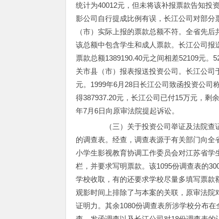
统计为40012元，但未将该补报票款告知
影公司自行提成比例有误，长江公司对部分
（市）实际上报的票款总额不符。全省先后共有4
该总额中包含学生和成人票款。长江公司报送投
票款总额1389190.40元之间相差52109
关市县（市）报表报送投资公司。长江公司于19
元。1999年6月28日长江公司致函投资公司
得387937.20元，长江公司已付15万元，剩余
年7月6日向原审法院提起诉讼。
（三）关于投资公司举证及法院查证情
的调查表。经查，调查表源于有关部门向全
小学生影视教育协调工作委员会对江苏省学
栏，并要求写明票款。该1095份调查表的
学校收取，有的还要求学校尽量多填写票款额
观影时间上排除了与本案的关联，原审法院
证明力。其余1080份调查表所涉学校分布
查、发函调查以及长江公司对18份调查表的认