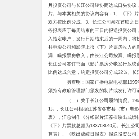
月投资公司与长江公司经协商达成口头协议
片。与本案相关的协议内容有：1、《下》片在
双方按比例分成。3、长江公司须在首映之日
务报表应于每周结束的三日内报送投资公司
入指定帐户，发行日期结束后的一周内，将
县电影公司和影院上报《下》片票房收入的
漏、瞒报票房收入，由长江公司按漏、瞒报票
长江公司签订书面《影片票房分帐发行放映合
比例达成合意，约定投资公司分成32％、长
另查明：国家广播电影电视部1995
须持有政府管理部门颁发的制片或发行许可
（二）关于长江公司履约情况。1998
1月，长江公司根据江苏省各市县（市）电
表》，汇总制作《分帐影片江苏省映出成绩
《下》片票款总额为133708l.40元。
算表》、《映出成绩日报表》报送投资公司