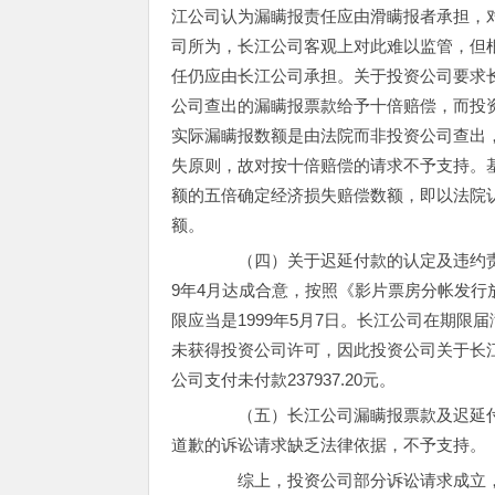
江公司认为漏瞒报责任应由滑瞒报者承担，
司所为，长江公司客观上对此难以监管，但
任仍应由长江公司承担。关于投资公司要求
公司查出的漏瞒报票款给予十倍赔偿，而投
实际漏瞒报数额是由法院而非投资公司查出
失原则，故对按十倍赔偿的请求不予支持。
额的五倍确定经济损失赔偿数额，即以法院认定的3
额。
（四）关于迟延付款的认定及违约责任
9年4月达成合意，按照《影片票房分帐发
限应当是1999年5月7日。长江公司在期限届
未获得投资公司许可，因此投资公司关于长
公司支付未付款237937.20元。
（五）长江公司漏瞒报票款及迟延付
道歉的诉讼请求缺乏法律依据，不予支持。
综上，投资公司部分诉讼请求成立，