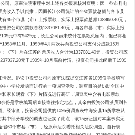
投资公司。原审法院审理中对上述各类报表核对查明：因一些市县电
票房收入予以倒推，因而长江公司统计的全省票款总额与各市县
5个市县（市）上报票款，实际上报票款总额1389l90.40元，
资公司的票款总额1337081.40元，与各市县（市）实际上报
元。52109元中有9429元，长江公司虽未统计在票款总额内，但已将相
98年11月、1999年4月两次共向投资公司支付分成款15万
称：《下》片在江苏的票房收入合计为1337081.40元，投资公司应
237937.20元于1999年10月底前付清。投资公司接此函后于1999
况。诉讼中投资公司向原审法院提交江苏省1095份学校填写
省中小学校发函而进行的一项调查活动，调查目的是协助全国中
生和家长观看《下》片情况进行调研，调查表中含有电影票款
300余份是学校填写后直接寄往指定地点，其余由投资公司派员到各
。经审查，投资公司提供的1095份调查表中海安县15所学校从
对其中部分学校的调查也证实了此点，该15份证据对本案事实无
在全省60个市县（市），经原审法院委托相关法院调查、自行调
同，852所学校观影情况及票款数额已经查明，228所学校因学