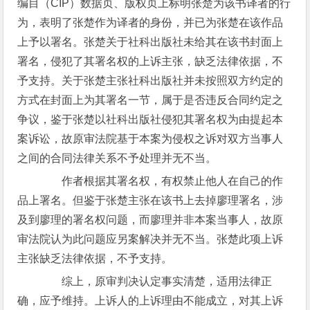
编目（CIP）数据页、版权页上标明张楚为该书译者的行
为，表明了张楚作为译者的身份，并已为张楚在该作品
上予以署名。张楚关于社科出版社未给其在该书封面上
署名，侵犯了其署名权的上诉主张，缺乏法律依据，不
予支持。关于张楚主张社科出版社并未按照双方约定的
方式在封面上为其署名一节，属于是否违反合同约定之
争议，鉴于张楚以社科出版社侵犯其署名权为由提起本
案诉讼，故原审法院基于本案为侵权之诉对双方当事人
之间的合同法律关系不予处理并无不当。
作者根据其署名权，有权禁止他人在自己的作
品上署名。但鉴于张楚主张在该书上去掉廖理署名，涉
及到廖理的署名权问题，而廖理并非本案当事人，故原
审法院认为此问题应另案解决并无不当。张楚此项上诉
主张缺乏法律依据，不予支持。
综上，原审判决认定事实清楚，适用法律正
确，应予维持。上诉人的上诉理由不能成立，对其上诉