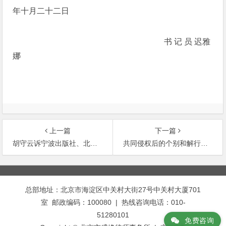
年十月二十二日
书 记 员 迟雅
娜
上一篇
下一篇
胡守云诉宁波出版社、北京新华图书有限公司侵犯著作权纠纷案
共同侵权后的个别和解行为对连带责任的影响——南通苏海化工厂诉王华富、陈礼龙侵犯注
文
章
总部地址：北京市海淀区中关村大街27号中关村大厦701
导
室 邮政编码：100080 | 热线咨询电话：010-
航
51280101
免费咨询