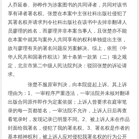
人乔延春、孙晔作为涉案图书的共同译者，共同对该书
享有译者署名权。张楚在本案中主张社科出版社侵犯了
其署名权并请求判令社科出版社在该书中去掉非翻译人
员廖理的姓名，而廖理并非本案当事人，且张楚亦不能
在本案中就其与案外人共同享有的权利单独提出主张，
故与廖理有关的署名问题应另案解决。综上，依照《中
华人民共和国著作权法》第十条第一款第（二）项之规
定，北京市第二中级人民法院判决：驳回张楚的诉讼请
求。
张楚不服原审判决，向本院提起上诉。其上诉
理由为：1、一审程序严重违法，一审法院并未核对翻译
出版合同原件即作为定案依据；上诉人曾要求在庭审笔
录的每一页都签名，一审法院不允许，上诉人日后再查
看笔录时，发现记录已明显不同。2、被上诉人未在作品
封面给我署名，侵犯了我的署名权。3、署名权是作者的
基本精神权利，被上诉人应对侵犯我署名权的行为公开