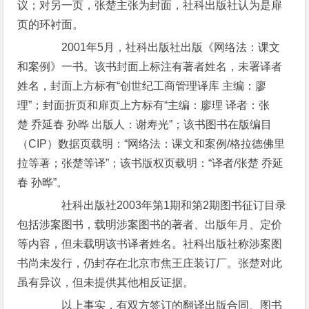
议；对另一页，张楚主张为封面，社科出版社认为是扉
页的环衬面。
2001年5月，社科出版社出版《网络法：课文
和案例》一书。该书封面上标注有著者姓名，未署译者
姓名，封面上方标有“创世纪工商管理译库 主编：廖
理”；封面折页和扉页上方标有“主编：廖理 译者：张
楚 乔延春 孙晔 出版人：谢寿光”；该书图书在版编目
（CIP）数据页载明：“网络法：课文和案例/格拉德佛里
拉等著；张楚等译”；该书版权页载明：“译者/张楚 乔延
春 孙晔”。
社科出版社2003年第1期和第2期图书征订目录
包括涉案图书，载明涉案图书的著者、出版年月、定价
等内容，但未载明该书译者姓名。社科出版社称涉案图
书尚未发行，仍封存在北京市焦王庄装订厂。张楚对此
虽有异议，但未提供其他相反证据。
以上事实，有双方签订的翻译出版合同、图书