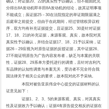
确认；对证据20、22的真实性予以确认，但不能由此充
分得出8A发动机即丰田8A发动机的结论，故其证明事项
不能成立；虽证据25－30在法院指定的举证期限届满之
后庭审之前提交，但由于在此期间，经过管辖权异议程
序，双方均有补充证据提交，且证据25、30是针对证据
17、18、21的补充证据，来源客观、真实，故本院对其
真实性予以确认，并结合证据17、18、21予以采纳，证
据26－29应视为对原告证据的反驳证据，其中证据26、
27不能证明原告为广告内容发布者，缺乏与本案的关联
性，证据28、29系单方委托进行的调查，且针对吉利汽
车品牌的认知性调查与本案无关，受访者不完全符合我
国法律关于相关公众的要求，故本院对此不予采纳。
本院对被告亚辰伟业中心提交的证据材料的认
证意见如下：
证据1、2、3、5的来源客观、真实，对其真实
性及证据效力予以确认；证据4有原告提交相反的证据在