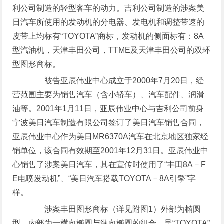
利公司制造的轻型客车的动力。吉利公司制造的涉案美
日汽车所使用的发动机的分电器、发电机和调整带速的
皮带上均标有“TOYOTA”商标，发动机的侧面标有：8A
型汽油机，天津丰田公司，TTME及天津丰田公司的双环
型图形商标。
被告亚辰伟业中心成立于2000年7月20日，经
营范围主要为销售汽车（含小轿车）、汽车配件、润滑
油等。2001年1月11日，亚辰伟业中心与吉利公司前身
宁波美日汽车制造有限公司签订了美日汽车销售合同，
亚辰伟业中心作为美日MR6370A汽车在北京地区独家经
销单位，该合同有效期至2001年12月31日。亚辰伟业中
心销售了涉案美日汽车，其在宣传时使用了“丰田8A－F
E电喷发动机”、“美日汽车搭载TOYOTA－8A引擎”字
样。
涉案丰田图形商标（详见附图1）外部为椭圆
型，内部为一横向椭圆与纵向椭圆的组合，呈“TOYOTA”