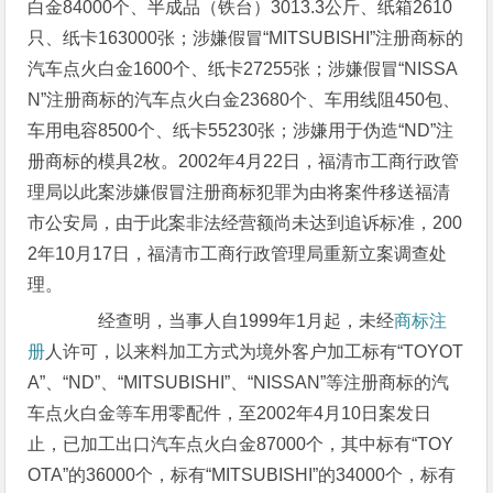
白金84000个、半成品（铁台）3013.3公斤、纸箱2610
只、纸卡163000张；涉嫌假冒“MITSUBISHI”注册商标的
汽车点火白金1600个、纸卡27255张；涉嫌假冒“NISSA
N”注册商标的汽车点火白金23680个、车用线阻450包、
车用电容8500个、纸卡55230张；涉嫌用于伪造“ND”注
册商标的模具2枚。2002年4月22日，福清市工商行政管
理局以此案涉嫌假冒注册商标犯罪为由将案件移送福清
市公安局，由于此案非法经营额尚未达到追诉标准，200
2年10月17日，福清市工商行政管理局重新立案调查处
理。
经查明，当事人自1999年1月起，未经
商标注
册
人许可，以来料加工方式为境外客户加工标有“TOYOT
A”、“ND”、“MITSUBISHI”、“NISSAN”等注册商标的汽
车点火白金等车用零配件，至2002年4月10日案发日
止，已加工出口汽车点火白金87000个，其中标有“TOY
OTA”的36000个，标有“MITSUBISHI”的34000个，标有