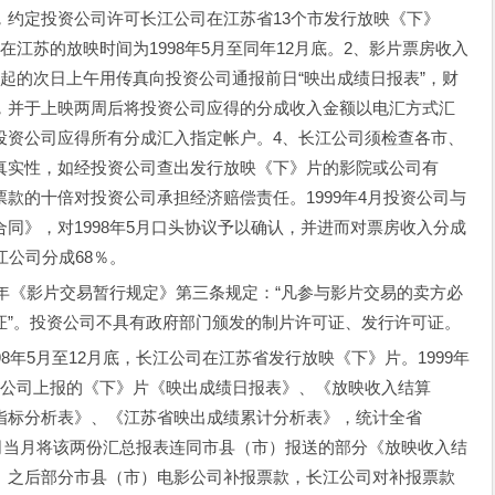
，约定投资公司许可长江公司在江苏省13个市发行放映《下》
江苏的放映时间为1998年5月至同年12月底。2、影片票房收入
起的次日上午用传真向投资公司通报前日“映出成绩日报表”，财
，并于上映两周后将投资公司应得的分成收入金额以电汇方式汇
投资公司应得所有分成汇入指定帐户。4、长江公司须检查各市、
真实性，如经投资公司查出发行放映《下》片的影院或公司有
款的十倍对投资公司承担经济赔偿责任。1999年4月投资公司与
同》，对1998年5月口头协议予以确认，并进而对票房收入分成
江公司分成68％。
年《影片交易暂行规定》第三条规定：“凡参与影片交易的卖方必
证”。投资公司不具有政府部门颁发的制片许可证、发行许可证。
年5月至12月底，长江公司在江苏省发行放映《下》片。1999年
影公司上报的《下》片《映出成绩日报表》、《放映收入结算
指标分析表》、《江苏省映出成绩累计分析表》，统计全省
长江公司当月将该两份汇总报表连同市县（市）报送的部分《放映收入结
。之后部分市县（市）电影公司补报票款，长江公司对补报票款