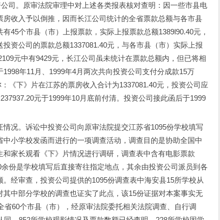
投资公司。原审法院审理中对上述各类报表核对查明：因一些市县电
票房收入予以倒推，因而长江公司统计的全省票款总额与各市县
5个市县（市）上报票款，实际上报票款总额1389l90.40元，
资公司的票款总额1337081.40元，与各市县（市）实际上报
元。52109元中有9429元，长江公司虽未统计在票款总额内，但已将相
98年11月、1999年4月两次共向投资公司支付分成款15万
称：《下》片在江苏的票房收入合计为1337081.40元，投资公司应
237937.20元于1999年10月底前付清。投资公司接此函后于1999
况。诉讼中投资公司向原审法院提交江苏省1095份学校填写
省中小学校发函而进行的一项调查活动，调查目的是协助全国中
生和家长观看《下》片情况进行调研，调查表中含有电影票款
300余份是学校填写后直接寄往指定地点，其余由投资公司派员到各
。经审查，投资公司提供的1095份调查表中海安县15所学校从
对其中部分学校的调查也证实了此点，该15份证据对本案事实无
在全省60个市县（市），经原审法院委托相关法院调查、自行调
同，852所学校观影情况及票款数额已经查明，228所学校因学