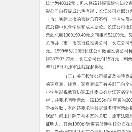
统计为40012元，但未将该补报票款告知
影公司自行提成比例有误，长江公司对部分
（市）实际上报的票款总额不符。全省先后共有4
该总额中包含学生和成人票款。长江公司报送投
票款总额1389190.40元之间相差52109
关市县（市）报表报送投资公司。长江公司于19
元。1999年6月28日长江公司致函投资公司
得387937.20元，长江公司已付15万元，剩余
年7月6日向原审法院提起诉讼。
（三）关于投资公司举证及法院查证情
的调查表。经查，调查表源于有关部门向全
小学生影视教育协调工作委员会对江苏省学
栏，并要求写明票款。该1095份调查表的
学校收取，有的还要求学校尽量多填写票款额
观影时间上排除了与本案的关联，原审法院
证明力。其余1080份调查表所涉学校分布
查、发函调查以及长江公司对18份调查表的认