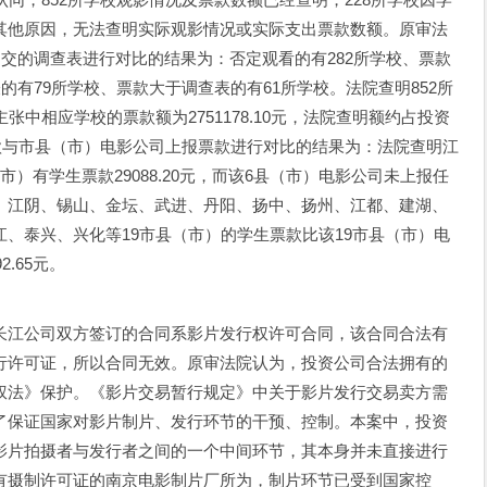
其他原因，无法查明实际观影情况或实际支出票款数额。原审法
提交的调查表进行对比的结果为：否定观看的有282所学校、票款
的有79所学校、票款大于调查表的有61所学校。法院查明852所
司主张中相应学校的票款额为2751178.10元，法院查明额约占投资
票款与市县（市）电影公司上报票款进行对比的结果为：法院查明江
）有学生票款29088.20元，而该6县（市）电影公司未上报任
、江阴、锡山、金坛、武进、丹阳、扬中、扬州、江都、建湖、
、泰兴、兴化等19市县（市）的学生票款比该19市县（市）电
.65元。
江公司双方签订的合同系影片发行权许可合同，该合同合法有
行许可证，所以合同无效。原审法院认为，投资公司合法拥有的
权法》保护。《影片交易暂行规定》中关于影片发行交易卖方需
了保证国家对影片制片、发行环节的干预、控制。本案中，投资
影片拍摄者与发行者之间的一个中间环节，其本身并未直接进行
有摄制许可证的南京电影制片厂所为，制片环节已受到国家控