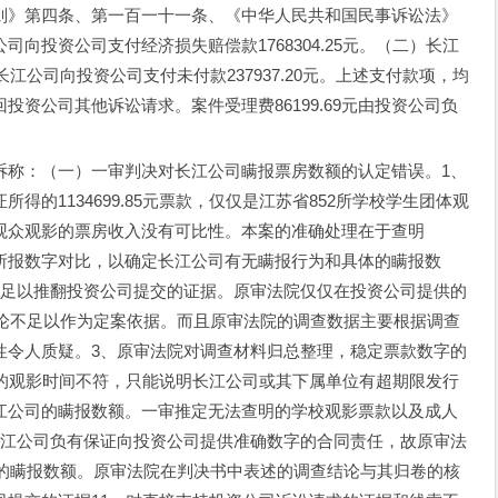
则》第四条、第一百一十一条、《中华人民共和国民事诉讼法》
向投资公司支付经济损失赔偿款1768304.25元。（二）长江
江公司向投资公司支付未付款237937.20元。上述支付款项，均
资公司其他诉讼请求。案件受理费86199.69元由投资公司负
称：（一）一审判决对长江公司瞒报票房数额的认定错误。1、
的1134699.85元票款，仅仅是江苏省852所学校学生团体观
观众观影的票房收入没有可比性。本案的准确处理在于查明
所报数字对比，以确定长江公司有无瞒报行为和具体的瞒报数
不足以推翻投资公司提交的证据。原审法院仅仅在投资公司提供的
结论不足以作为定案依据。而且原审法院的调查数据主要根据调查
性令人质疑。3、原审法院对调查材料归总整理，稳定票款数字的
校的观影时间不符，只能说明长江公司或其下属单位有超期限发行
江公司的瞒报数额。一审推定无法查明的学校观影票款以及成人
长江公司负有保证向投资公司提供准确数字的合同责任，故原审法
司的瞒报数额。原审法院在判决书中表述的调查结论与其归卷的核