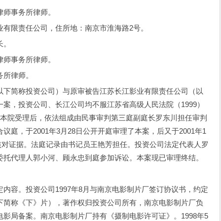
师事务所律师。
有限责任公司，住所地：南京市淮海路2号。
长。
师事务所律师。
务所律师。
以下简称投资公司）与原审被告江苏长江影业有限责任公司（以
一案，投资公司、长江公司均不服江苏省高级人民法院（1999）
。本院受理后，依法组成由民事审判第三庭副庭长罗东川担任审判
庭，于2001年3月28日公开开庭审理了本案，后又于2001年1
事人核对证据。法庭记录由书记员王艳芳担任。投资公司法定代表人罗
委托代理人郭小河、顾永忠到庭参加诉讼。本案现已审理终结。
容。投资公司1997年8月与南京电影制片厂签订协议书，约定
下简称《下》片），著作权归投资公司所有，南京电影制片厂负
影局备案。南京电影制片厂持有《摄制电影许可证》。1998年5