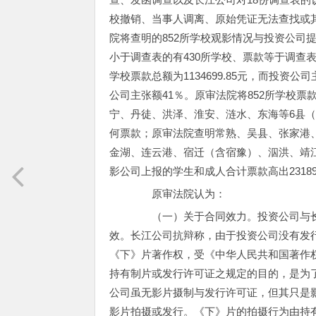
校撤销、当事人调离、原始凭证无法查找或
院将查明的852所学校观影情况与投资公司
小于调查表的有430所学校、票款等于调查表
学校票款总额为1134699.85元，而投资公
公司主张额41％。原审法院将852所学校
宁、丹徒、洪泽、淮安、涟水、东海等6县（市
何票款；原审法院查明常熟、吴县、张家港
金湖、连云港、宿迁（含宿豫）、泅洪、靖江
影公司上报的学生和成人合计票款高出231892
原审法院认为：
（一）关于合同效力。投资公司与长
效。长江公司抗辩称，由于投资公司没有发
《下》片著作权，受《中华人民共和国著作
持有制片或发行许可证之规定的目的，是为
公司虽无影片摄制与发行许可证，但其只是
影片拍摄或发行。《下》片的拍摄行为由持