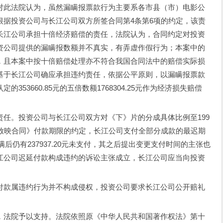
对此法院认为，虽然漏瞒报票款行为主要系各市县（市）电影公
根据投资公司与长江公司双方所签合同第4条第6项的约定，该责
长江公司承担十倍经济赔偿的责任，法院认为，合同约定对投资
资公司提供的漏瞒报数额并不真实，有弄虚作假行为；本案中的
，且本案中按十倍赔偿处理亦不符合我国合同法中的赔偿实际损
基于长江公司确应承担违约责任，依据公平原则，以漏瞒报票款
53660.85元的五倍数额1768304.25元作为经济损失赔偿
。投资公司与长江公司双方对《下》片的分成具体比例至199
行放映合同》付款期限的约定，长江公司支付全部分成款的最迟期
满后仍有237937.20元未支付，其之后提出变更支付时间的主张也
江公司迟延付款构成违约的诉讼主张成立，长江公司应当向投资
款属违约行为并不构成侵权，投资公司要求长江公司公开赔礼
法院予以支持。法院依照原《中华人民共和国著作权法》第十