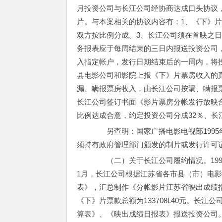
月投资公司与长江公司经协商达成口头协议
片。与本案相关的协议内容有：1、《下》片在
双方按比例分成。3、长江公司须在首映之日
务报表应于每周结束的三日内报送投资公司
入指定帐户，发行日期结束后的一周内，将
县电影公司和影院上报《下》片票房收入的
漏、瞒报票房收入，由长江公司按漏、瞒报票
长江公司签订书面《影片票房分帐发行放映合
比例达成合意，约定投资公司分成32％、长
另查明：国家广播电影电视部1995
须持有政府管理部门颁发的制片或发行许可
（二）关于长江公司履约情况。1998
1月，长江公司根据江苏省各市县（市）电
表》，汇总制作《分帐影片江苏省映出成绩
《下》片票款总额为133708l.40元。
算表》、《映出成绩日报表》报送投资公司