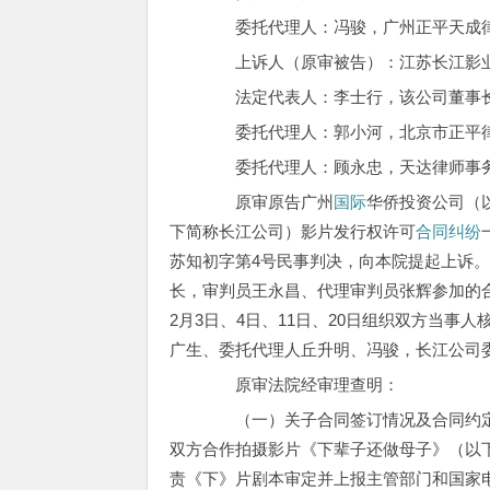
委托代理人：冯骏，广州正平天成律
上诉人（原审被告）：江苏长江影业
法定代表人：李士行，该公司董事
委托代理人：郭小河，北京市正平律
委托代理人：顾永忠，天达律师事
原审原告广州
国际
华侨投资公司（
下简称长江公司）影片发行权许可
合同纠纷
苏知初字第4号民事判决，向本院提起上诉
长，审判员王永昌、代理审判员张辉参加的合议
2月3日、4日、11日、20日组织双方当
广生、委托代理人丘升明、冯骏，长江公司
原审法院经审理查明：
（一）关子合同签订情况及合同约定内
双方合作拍摄影片《下辈子还做母子》（以
责《下》片剧本审定并上报主管部门和国家电