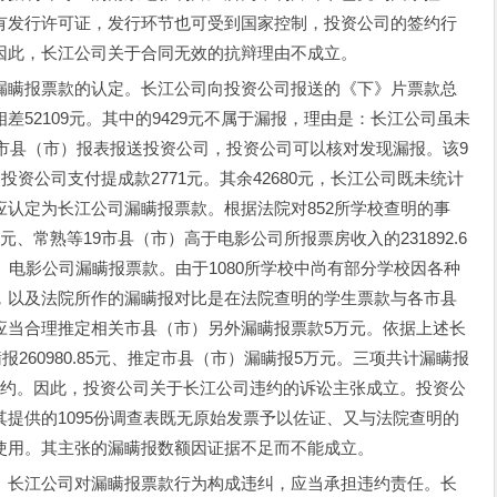
有发行许可证，发行环节也可受到国家控制，投资公司的签约行
因此，长江公司关于合同无效的抗辩理由不成立。
瞒报票款的认定。长江公司向投资公司报送的《下》片票款总
52109元。其中的9429元不属于漏报，理由是：长江公司虽未
关市县（市）报表报送投资公司，投资公司可以核对发现漏报。该9
投资公司支付提成款2771元。其余42680元，长江公司既未统计
认定为长江公司漏瞒报票款。根据法院对852所学校查明的事
0元、常熟等19市县（市）高于电影公司所报票房收入的231892.6
（市）电影公司漏瞒报票款。由于1080所学校中尚有部分学校因各种
，以及法院所作的漏瞒报对比是在法院查明的学生票款与各市县
应当合理推定相关市县（市）另外漏瞒报票款5万元。依据上述长
报260980.85元、推定市县（市）漏瞒报5万元。三项共计漏瞒报
构成违约。因此，投资公司关于长江公司违约的诉讼主张成立。投资公
提供的1095份调查表既无原始发票予以佐证、又与法院查明的
使用。其主张的漏瞒报数额因证据不足而不能成立。
长江公司对漏瞒报票款行为构成违纠，应当承担违约责任。长