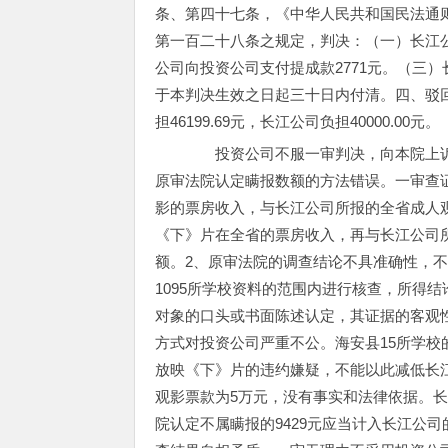
条、第四十七条，《中华人民共和国民法通
第一百二十八条之规定，判决：（一）长江公司
公司向投资公司支付提成款2771元。（三）长
于本判决生效之日起三十日内付清。四、驳回投
担46199.69元，长江公司负担40000.00元。
投资公司不服一审判决，向本院上诉
原审法院认定瞒报数额的方法错误。一审查证所得
影的票房收入，与长江公司所报的全省成人
《下》片在全省的票房收入，再与长江公司
额。2、原审法院的调查结论不具准确性，
1095所学校资料的范围内进行核查，所得
对象的口头或书面陈述认定，其证据的客观
方式对投资公司严重不公。海安县15所学
放映《下》片的违约嫌疑，不能以此减低长
观影票款为5万元，没有事实和法律依据。
院认定不属瞒报的9429元应当计入长江公