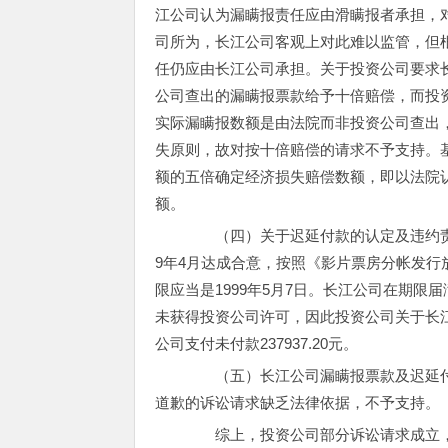
江公司认为漏瞒报责任应由滑瞒报者承担，
司所为，长江公司客观上对此难以监管，但
任仍应由长江公司承担。关于投资公司要求
公司查出的漏瞒报票款给予十倍赔偿，而投
实际漏瞒报数额是由法院而非投资公司查出
失原则，故对按十倍赔偿的请求不予支持。
额的五倍确定经济损失赔偿数额，即以法院认定的3
额。
（四）关于迟延付款的认定及违约责任
9年4月达成合意，按照《影片票房分帐发
限应当是1999年5月7日。长江公司在期限届
未获得投资公司许可，因此投资公司关于长
公司支付未付款237937.20元。
（五）长江公司漏瞒报票款及迟延付
道歉的诉讼请求缺乏法律依据，不予支持。
综上，投资公司部分诉讼请求成立，