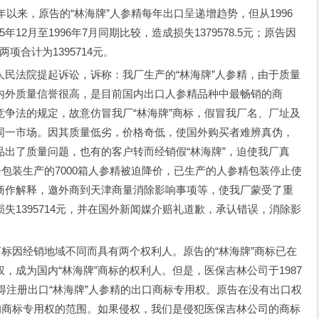
年以来，原告的“林海牌”人参精每年出口呈递增趋势，但从1996
95年12月至1996年7月同期比较，造成损失1379578.5元；原告因
两项合计为1395714元。
法院提起诉讼，诉称：我厂生产的“林海牌”人参精，由于质量
内外质量信誉很高，是目前国内出口人参精品种中最畅销的商
争法的规定，故意仿冒我厂“林海牌”商标，假冒我厂名、厂址及
同一市场。因其质量低劣，价格奇低，使国外购买者难辨真伪，
出了质量问题，也有的客户转而经销假“林海牌”，迫使我厂真
争包装生产的7000箱人参精被迫降价，已生产的人参精包装停止使
商作解释，邀外商到天津商量消除影响事项等，使我厂蒙受了重
失1395714元，并在国外新闻媒介赔礼道歉，承认错误，消除影
标因经销地域不同而具有两个权利人。原告的“林海牌”商标已在
，成为国内“林海牌”商标的权利人。但是，医保吉林公司于1987
获得注册出口“林海牌”人参精的出口商标专用权。原告在没有出口权
的商标专用权的范围。如果侵权，我们是侵犯医保吉林公司的商标