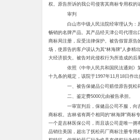
权。原告所诉的我公司侵害其商标专用权的
审判
白山市中级人民法院经审理认为：原告
畅销的名牌产品。其产品经天津公司代理出口
商标局注册，应受法律保护。被告假冒原告的
场，使原告的客户误认为其“林海牌”人参精
大经济损失。被告对此侵权行为所造成的后
依照《中华人民共和国民法通则》第
十九条的规定，该院于1997年11月18日作
一、被告保健品公司赔偿原告抚松药厂经
二、鉴定费5000元由被告承担。
一审宣判后，保健品公司不服，向吉林
商标权。吉林省有两个相同的“林海牌”商标
一个是吉林医保公司，而且该公司是唯一拥有
品销往美国，超出了抚松药厂商标注册专用
权特征，但抚松药厂行为也具有侵权行为特征