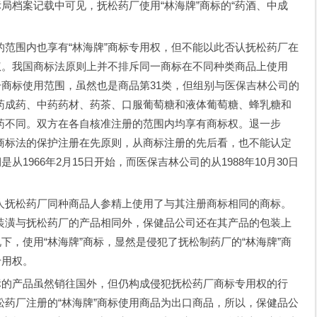
标局档案记载中可见，抚松药厂使用“林海牌”商标的“药酒、中成
围内也享有“林海牌”商标专用权，但不能以此否认抚松药厂在
权。我国商标法原则上并不排斥同一商标在不同种类商品上使用
册商标使用范围，虽然也是商品第31类，但组别与医保吉林公司的
药成药、中药药材、药茶、口服葡萄糖和液体葡萄糖、蜂乳糖和
药不同。双方在各自核准注册的范围内均享有商标权。退一步
商标法的保护注册在先原则，从商标注册的先后看，也不能认定
从1966年2月15日开始，而医保吉林公司的从1988年10月30日
抚松药厂同种商品人参精上使用了与其注册商标相同的商标。
装潢与抚松药厂的产品相同外，保健品公司还在其产品的包装上
下，使用“林海牌”商标，显然是侵犯了抚松制药厂的“林海牌”商
专用权。
的产品虽然销往国外，但仍构成侵犯抚松药厂商标专用权的行
药厂注册的“林海牌”商标使用商品为出口商品，所以，保健品公