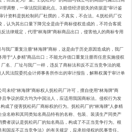
理调整，一审法院回避此点。3.赔偿经济损失的依据是“审计鉴
审计资料是抚松制药厂杜撰的，不真实，不合法。4.抚松药厂仅
较，认为其出口量下降完全是由于商标侵权造成的，不符合客观
违反法律规定，代理“林海牌”商标商品出口，侵害他人的商标专用
与我厂重复注册“林海牌”商标，这是由于历史原因造成的，我厂
用于“人参精”商品出口；不能允许借口重复注册而任意实施侵权
、厂名、厂址与我厂一样，违反了商标法和反不正当竞争法的规
级人民法院委托会计师事务所作出的审计报告，解释权属于审计单
未经“林海牌”商标权人抚松药厂许可，擅自使用“林海牌”商
并且争议的双方均为中国法人，应适用我国商标法。侵权行为发
，构成了侵害抚松药厂商标权的行为。抚松药厂的“林海牌”人参精
企业名称和其同类知名商品特有的名称、包装、装潢生产同类产
消费者误认是抚松药厂的知名商品，构成了不正当竞争行为。根
共和国反不正当竞争法》的有关规定，应承担侵权的民事责任。