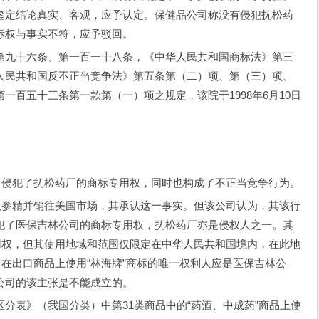
鉴定结论真实、客观，应予认定。保健品公司称没有侵犯抚松药
标权与事实不符，应予驳回。
九十六条、第一百一十八条，《中华人民共和国商标法》第三
人民共和国反不正当竞争法》第五条第（二）项、第（三）项、
一百五十三条第一款第（一）项之规定，该院于1998年6月10日
侵犯了抚松药厂的商标专用权，同时也构成了不正当竞争行为。
参精并销往美国市场，其承认这一事实。但该公司认为，其该行
犯了医保吉林公司的商标专用权，抚松药厂亦是侵权人之一。其
用权，但其使用地域和范围仅限定在中华人民共和国境内，在此地
。在出口商品上使用“林海牌”商标的唯一权利人应是医保吉林公
公司的该主张是不能成立的。
表》（我国分类）中第31类商品中的“药酒、中成药”商品上使