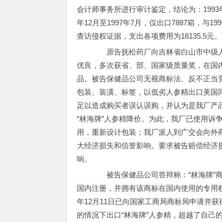
会计师事务所进行审计鉴定，结论为：1993
年12月至1997年7月，仅出口7887箱，与19
查访侵权证据，支出各项费用为16135.5元。
原告抚松药厂向吉林省白山市中级人民
优良，多次获省、部、国家级质量奖，在国
品。被告保健品公司无视商标法、反不正当竞
包装、装潢、标签，以低劣人参精出口美国
足以造成购买者误认误购，并认为是我厂产品
“林海牌”人参精降价。为此，我厂已使用诉
用，重新设计包装；我厂派人到广交会向外
大经济损失和信誉影响。要求被告赔偿经济损
响。
被告保健品公司答辩称：“林海牌”商
国内注册，并拥有该商标在国内使用的专用权
年12月11日已向国家工商局商标局申请并
的情况下出口“林海牌”人参精，超越了自己