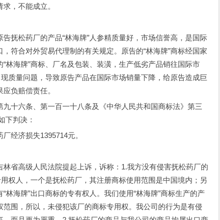
请求，不能成立。
抚松药厂的产品“林海牌”人参精质量好，市场信誉高，是国际
，符合对外贸易代理制的有关规定。原告的“林海牌”商标经国家
“林海牌”商标、厂名及包装、装潢，生产低劣产品销往国际市
出现质量问题，导致原告产品在国际市场销量下降，给原告造成巨
果应负赔偿责任。
九十六条、第一百一十八条及《中华人民共和国商标法》第三
出如下判决：
济损失1395714元。
省高级人民法院提起上诉，诉称：1.我方没有侵害抚松药厂的
专用权人，一个是抚松药厂，其注册商标使用范围是中国境内；另
“林海牌”出口商标的专有权人。我们使用“林海牌”商标生产的产
权范围，所以，未侵犯该厂的商标专用权。我公司的行为是有侵
，而且更为严重。2.抚松药厂的商品与我公司的商品均属出口商