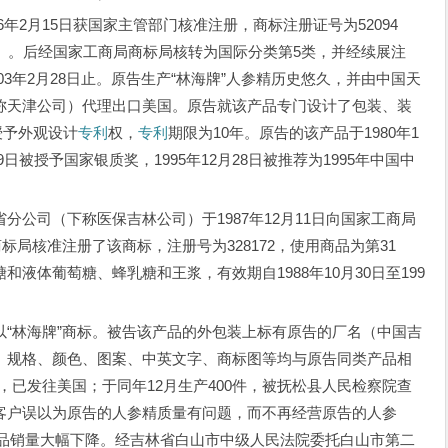
年2月15日获国家主管部门核准注册，商标注册证号为52094
）。后经国家工商局商标局核转为国际分类第5类，并经续展注
003年2月28日止。原告生产“林海牌”人参精历史悠久，并由中国天
称天津公司）代理出口美国。原告就该产品专门设计了包装、装
日授予外观设计
专利
权，
专利
期限为10年。原告的该产品于1980年1
9日被授予国家银质奖，1995年12月28日被推荐为1995年中国中
司（下称医保吉林公司）于1987年12月11日向国家工商局
标局核准注册了该商标，注册号为328172，使用商品为第31
液体葡萄糖、蜂乳糖和王浆，有效期自1988年10月30日至199
林海牌”商标。被告该产品的外包装上标有原告的厂名（中国吉
、规格、颜色、图案、中英文字、商标图等均与原告同类产品相
0件，已发往美国；于同年12月生产400件，被抚松县人民检察院查
客户误以为原告的人参精质量有问题，而不再经营原告的人参
精产品销量大幅下降。经吉林省白山市中级人民法院委托白山市第二