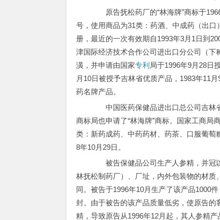
原告抚松药厂的“林海牌”商标于1966
号，使用商品为31类：药酒、中成药（出口
册，最近的一次有效期自1993年3月1日到2
津国际经济技术合作公司进出口分公司（下
潢，并申请由国家
专利
局于1996年9月28
月10日被授予吉林省优质产品，1983年11月
药名牌产品。
中国医药保健品进出口总公司吉林省分公
商标局也申请了“林海牌”商标。国家工商局商
类：新药成药、中药药材、药茶、口服葡萄糖和
8年10月29日。
被告保健品公司生产人参精，并冠以“
林抚松制药厂）、厂址，内外包装物的材质
同。被告于1996年10月生产了该产品100
封。由于被告的该产品质量低劣，使原告的
精，导致原告从1996年12月起，其人参