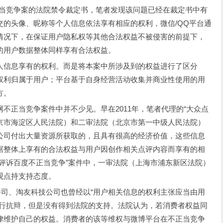
正当竞争案的法院禁令裁定书，笔者发现该问题已经在裁定书中有
交的头像、昵称等个人信息依法享有相应的权利，微信/QQ平台通
情况下，在保证用户隐私权等其他合法权益不被侵害的前提下，
的用户数据整体同样享有合法权益。
人信息享有的权利。而是将本案中所涉及到的权益进行了区分
权利归属于用户；平台基于自身经营活动收集并商业性使用的用
方。
不正当竞争案件中并不少见。早在2011年，笔者代理的“大众点
京市海淀区人民法院）和二审法院（北京市第一中级人民法院）
公司付出大量资源所获取的，且具有很高的经济价值，这些信息
据整体上享有的合法权益与用户因创作相关点评内容而享有的相
评诉百度不正当竞争”案件中，一审法院（上海市浦东新区法院）
观点持支持态度。
公司、淘友科技公司也曾经以“用户相关信息的权利主张应当由用
进行抗辩，但是没有得到法院的支持。法院认为，若消费者权益同
律维护自己的权益。消费者的该等维权与微博平台在不正当竞争