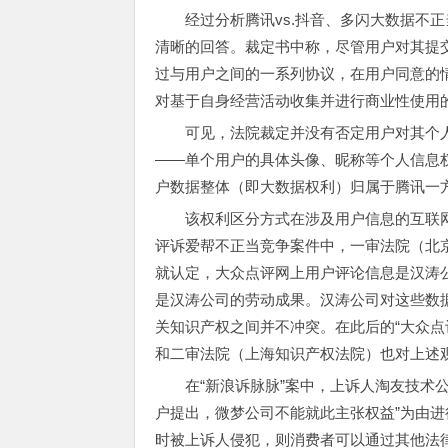
经过分析腾讯vs.抖音、多闪大数据不
清晰的回答。裁定书中称，尽管用户对其提
过与用户之间的一系列协议，在用户同意的
对基于自身经营活动收集并进行商业性使用
可见，法院裁定并没有否定用户对其个
——单个用户的具体头像、昵称等个人信息
户数据整体（即大数据权利）归属于腾讯一
该权利区分方式在涉及用户信息的互联网
评诉爱帮不正当竞争案件中，一审法院（北
就认定，大众点评网上用户评论信息是汉涛
是汉涛公司的劳动成果。汉涛公司对这些数
关知识产权之间并不冲突。在此后的“大众点
和二审法院（上海知识产权法院）也对上述
在“新浪诉脉脉”案中，上诉人淘友技术
户提出，微梦公司不能就此主张权益”为由
时被上诉人侵犯，则消费者可以通过其他法