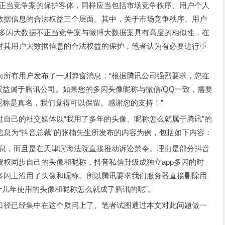
不正当竞争案的保护客体，同样应当包括市场竞争秩序、用户个人
数据信息的合法权益三个层面。其中，关于市场竞争秩序、用户
、多闪大数据不正当竞争案与微博大数据案具有高度的相似性，在
对其用户大数据信息的合法权益的保护，笔者认为有必要进行重
向所有用户发布了一则弹窗消息：“根据腾讯公司强烈要求，您在
权益属于腾讯公司。如果您的多闪头像昵称与微信/QQ一致，需要
昵称是真名，我们觉得可以保留。感谢您的支持！”
自己的社交媒体以“我用了多年的头像、昵称怎么就属于腾讯”的
息为“抖音总裁”的张楠先生所发布的内容为例，包括如下内容：
信息，而且是在天津滨海法院直接推动诉讼禁令。理由是部分抖音
权同步自己的头像和昵称，抖音私信升级成独立app多闪的时
多闪上沿用了头像和昵称。所以腾讯要求我们服务器直接删除用
了十几年使用的头像和昵称怎么就成了腾讯的呢”。
口径已经集中在这个质问上了。笔者试图通过本文对此问题做一