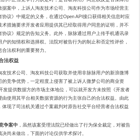
数据案中，上诉人淘友技术公司、淘友科技公司作为市场经营主
议》中规定的义务，在通过Open API接口获得相关信息时应
技术措施要求开发者应用提供其已经取得用户同意的证明，并不
者协议》规定的告知义务。此外，脉脉通过用户上传手机通讯录
用户的知情权和选择权。法院对被告行为的制止和否定性评价，
息合法权利的重要努力。
合法权益
淘友技术公司、淘友科技公司获取并使用非脉脉用户的新浪微博
司的竞争优势，一定程度上侵害了被上诉人微梦公司的商业资
合作开发提供数据方的市场主体地位，可以就开发方未按照《开发者
理由使用其平台相关数据资源的行为主张自己的合法权益。由此
，体现了司法机关通过个案裁判对原告社交平台经营者合法权益
当竞争案中
，虽然该案受理法院已经做出了行为保全裁定，对被告
裁决尚未做出，下面的讨论仅供学术探讨。