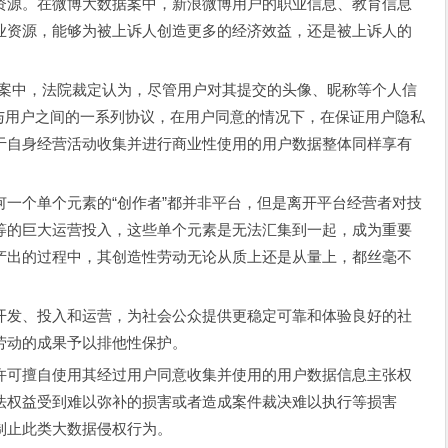
资源。在微博大数据案中，新浪微博用户的职业信息、教育信息
业资源，能够为被上诉人创造更多的经济效益，还是被上诉人的
争案中，法院裁定认为，尽管用户对其提交的头像、昵称等个人信
过与用户之间的一系列协议，在用户同意的情况下，在保证用户隐私
于自身经营活动收集并进行商业性使用的用户数据整体同样享有
一个单个元素的“创作者”都并非平台，但是离开平台经营者对技
等的巨大运营投入，这些单个元素是无法汇集到一起，成为重要
产出的过程中，其创造性劳动无论从质上还是从量上，都丝毫不
开发、投入和运营，为社会公众提供更稳定可靠和体验良好的社
劳动的成果予以排他性保护。
许可擅自使用其经过用户同意收集并使用的用户数据信息主张权
法权益受到难以弥补的损害或者造成案件裁决难以执行等损害
制止此类大数据侵权行为。