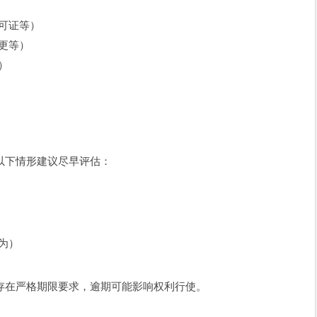
可证等）
更等）
）
以下情形建议尽早评估：
为）
存在严格期限要求，逾期可能影响权利行使。