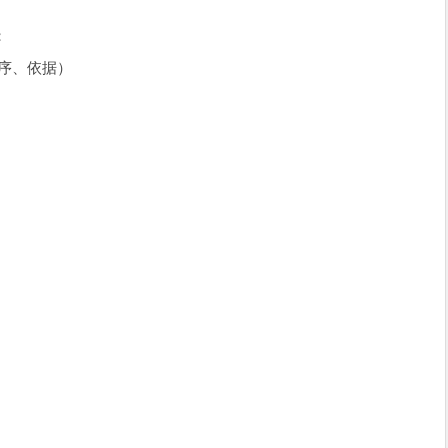
：
序、依据）