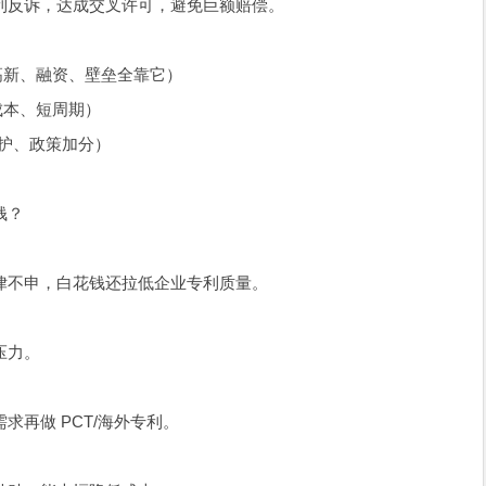
利反诉，达成交叉许可，避免巨额赔偿。
，高新、融资、壁垒全靠它）
低成本、短周期）
件保护、政策加分）
。
钱？
律不申，白花钱还拉低企业专利质量。
压力。
再做 PCT/海外专利。