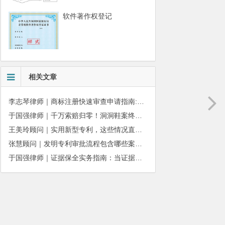
软件著作权登记
相关文章
李志琴律师｜商标注册快速审查申请指南:条件、材料及流程全解析
于国强律师｜千万索赔归零！洞洞鞋案终审落槌：品牌名气不能独占产品外观
王美玲顾问｜实用新型专利，这些情况直接被驳回
张慧顾问｜发明专利审批流程包含哪些案件状态呢？
于国强律师｜证据保全实务指南：当证据即将灭失，如何让法院为你固定事实