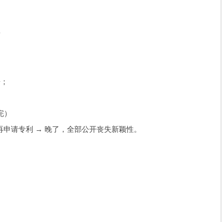
）
索
告；
完）
申请专利 → 晚了，全部公开丧失新颖性。