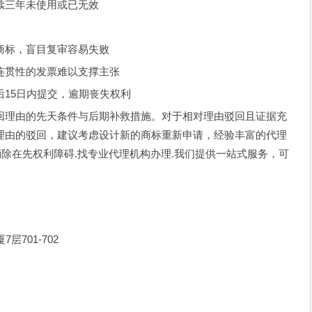
续三年未使用或已无效
商标，盲目复审容易失败
连贯性的发票难以支撑主张
后15日内提交，逾期丧失权利
回理由的先天条件与后期补救措施。对于相对理由驳回且证据充
理由的驳回，建议考虑设计新的商标重新申请，经验丰富的代理
消除在先权利障碍.找专业代理机构办理.我们提供一站式服务，可
701-702