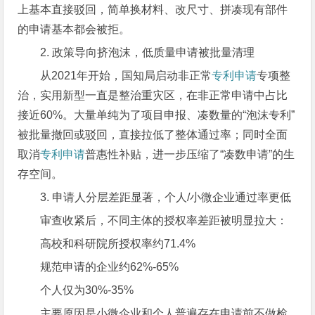
上基本直接驳回，简单换材料、改尺寸、拼凑现有部件
的申请基本都会被拒。
2. 政策导向挤泡沫，低质量申请被批量清理
从2021年开始，国知局启动非正常
专利申请
专项整
治，实用新型一直是整治重灾区，在非正常申请中占比
接近60%。大量单纯为了项目申报、凑数量的“泡沫专利”
被批量撤回或驳回，直接拉低了整体通过率；同时全面
取消
专利申请
普惠性补贴，进一步压缩了“凑数申请”的生
存空间。
3. 申请人分层差距显著，个人/小微企业通过率更低
审查收紧后，不同主体的授权率差距被明显拉大：
高校和科研院所授权率约71.4%
规范申请的企业约62%-65%
个人仅为30%-35%
主要原因是小微企业和个人普遍存在申请前不做检