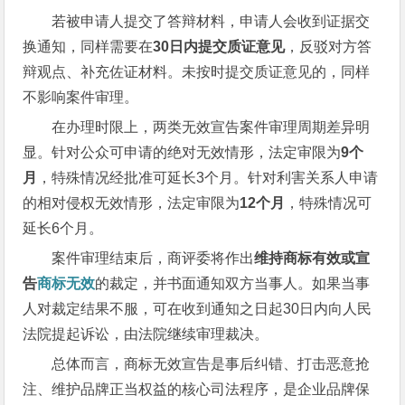
若被申请人提交了答辩材料，申请人会收到证据交
换通知，同样需要在
30日内提交质证意见
，反驳对方答
辩观点、补充佐证材料。未按时提交质证意见的，同样
不影响案件审理。
在办理时限上，两类无效宣告案件审理周期差异明
显。针对公众可申请的绝对无效情形，法定审限为
9个
月
，特殊情况经批准可延长3个月。针对利害关系人申请
的相对侵权无效情形，法定审限为
12个月
，特殊情况可
延长6个月。
案件审理结束后，商评委将作出
维持商标有效或宣
告
商标无效
的裁定，并书面通知双方当事人。如果当事
人对裁定结果不服，可在收到通知之日起30日内向人民
法院提起诉讼，由法院继续审理裁决。
总体而言，商标无效宣告是事后纠错、打击恶意抢
注、维护品牌正当权益的核心司法程序，是企业品牌保