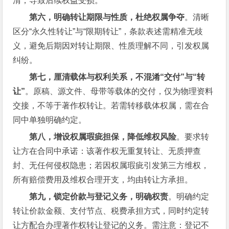
清，导致后续权益受损。
第六，明确转让期限与性质，杜绝权属争夺
。清晰
区分“永久性转让”与“限期转让”，条款表述需精准无歧
义，避免后期因对转让期限、性质理解不同，引发权属
纠纷。
第七，厘清载体与权利关系，不混淆“交付”与“转
让”
。原稿、源文件、母带等载体的交付，仅为物理资料
交接，不等于著作权转让。若需转移载体权属，需在合
同中单独明确约定。
第八，增设权属瑕疵担保，降低维权风险
。要求转
让方在合同中承诺：该著作权无重复转让、无质押查
封、无任何侵权隐患；若因权属瑕疵引发第三方维权，
所有赔偿费用及维权合理开支，均由转让方承担。
第九，锁定价款与登记义务，明确权责
。明确约定
转让价款金额、支付节点、税费承担方式，同时约定转
让方配合办理著作权转让登记的义务。需注意：登记不