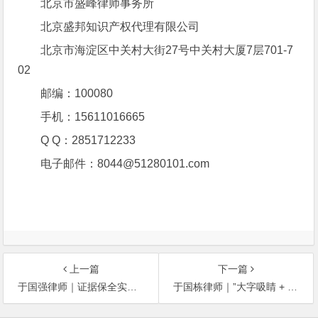
北京市盛峰律师事务所
北京盛邦知识产权代理有限公司
北京市海淀区中关村大街27号中关村大厦7层701-7
02
邮编：100080
手机：15611016665
Q Q：2851712233
电子邮件：8044@51280101.com
上一篇
下一篇
于国强律师｜证据保全实务指南：当证据即将灭失，如何让法院为你固定事实
于国栋律师｜”大字吸睛 + 小字免责” 的不正当竞争边界