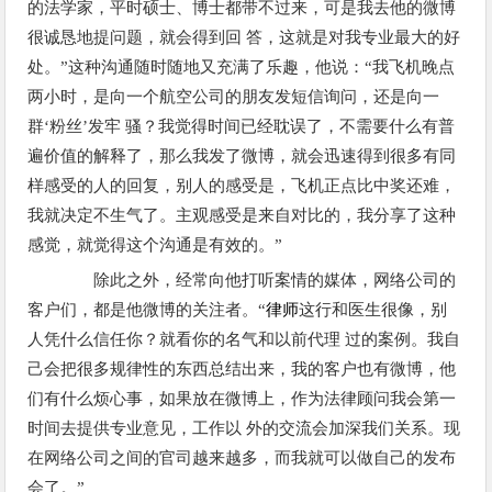
的法学家，平时硕士、博士都带不过来，可是我去他的微博
很诚恳地提问题，就会得到回 答，这就是对我专业最大的好
处。”这种沟通随时随地又充满了乐趣，他说：“我飞机晚点
两小时，是向一个航空公司的朋友发短信询问，还是向一
群‘粉丝’发牢 骚？我觉得时间已经耽误了，不需要什么有普
遍价值的解释了，那么我发了微博，就会迅速得到很多有同
样感受的人的回复，别人的感受是，飞机正点比中奖还难，
我就决定不生气了。主观感受是来自对比的，我分享了这种
感觉，就觉得这个沟通是有效的。”
除此之外，经常向他打听案情的媒体，网络公司的
客户们，都是他微博的关注者。“
律师
这行和医生很像，别
人凭什么信任你？就看你的名气和以前代理 过的案例。我自
己会把很多规律性的东西总结出来，我的客户也有微博，他
们有什么烦心事，如果放在微博上，作为法律顾问我会第一
时间去提供专业意见，工作以 外的交流会加深我们关系。现
在网络公司之间的官司越来越多，而我就可以做自己的发布
会了。”