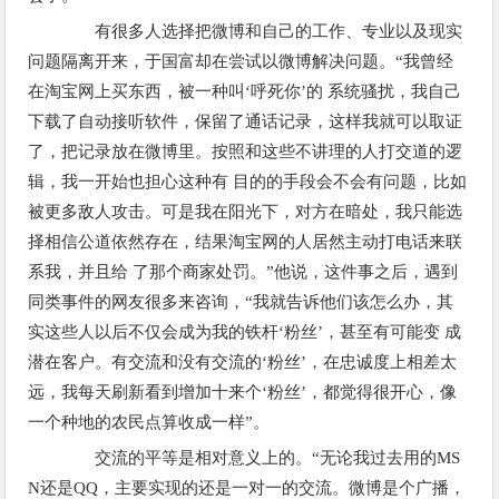
有很多人选择把微博和自己的工作、专业以及现实
问题隔离开来，于国富却在尝试以微博解决问题。“我曾经
在淘宝网上买东西，被一种叫‘呼死你’的 系统骚扰，我自己
下载了自动接听软件，保留了通话记录，这样我就可以取证
了，把记录放在微博里。按照和这些不讲理的人打交道的逻
辑，我一开始也担心这种有 目的的手段会不会有问题，比如
被更多敌人攻击。可是我在阳光下，对方在暗处，我只能选
择相信公道依然存在，结果淘宝网的人居然主动打电话来联
系我，并且给 了那个商家处罚。”他说，这件事之后，遇到
同类事件的网友很多来咨询，“我就告诉他们该怎么办，其
实这些人以后不仅会成为我的铁杆‘粉丝’，甚至有可能变 成
潜在客户。有交流和没有交流的‘粉丝’，在忠诚度上相差太
远，我每天刷新看到增加十来个‘粉丝’，都觉得很开心，像
一个种地的农民点算收成一样”。
交流的平等是相对意义上的。“无论我过去用的MS
N还是QQ，主要实现的还是一对一的交流。微博是个广播，