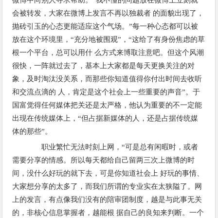
会被转发，大家在微博上发言不再以独裁者 的面貌出现了，
抛砖引玉的心态更能适应这个气场。”每一种心态都可以被
放在这个环境里，“充分地被围观”，“这给了有身份焦虑的草
根一个平台，总可以用什 么方式来博取注意吧。但这个风潮
很快，一阵就过去了，基本上大家都是每天更换关注的对
象，及时淘汰没关系，而那些你知道值得你付出时间去收听
和交流点滴的 人，肯定是这个社会上一些重要的声音”。于
国富觉得任何媒体把关还是太严格，他认为重要的不一定能
出现在传统媒体上，“但占据新媒体的人，还是占据传统媒
体的那些”。
职业繁忙无法时刻上网，“可是总有闲暇时，或者
需要分享的情感。所以每天都给自己留两三次上微博的时
间，没什么好玩的就下去，可是你知道社会上 好玩的事情、
大家想分享的太多了，而我们所谓的专业实在太狭隘了。网
上的发言，有点像我们没有的陪审团制度，越是与此事无关
的，非核心信息掌握者，越能根 据自己的良知来判断。一个