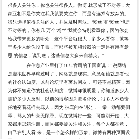
很多人关注你，你也关注很多人。微博 就形成了不对等，大
家互相不是你关注我我就要关注你，而是有选择有放弃的。
我只选择值得关注的人，并且及时淘汰。‘粉丝’和‘粉丝’也是
不对等的，你有几 万个‘粉丝’我就会特别看重你，因为你会
给我带来更多的听众，这个平台就很大，多少人看你，就等
于多少人给你投了票，而那些被互相转载的一定是有用有意
思 的信息，说到底，这些信息大多来自精英。”
在信息产业里打了10年官司的于国富说：“说网络
是虚拟世界早就过时了，网络就是现实。意见领袖就是看他
的社会认知度。以前论坛里有著名网友， 可还不是精英，因
为你不知道你的社会认知度，微博却很明显，你知道多少人
拥护多少人反对。以前的博客因为匿名评论，很多人不负责
任地变着花样去骂人，因为 被骂的在明处，一举一动都要倒
霉，骂人的却毫无顾忌。现在微博好一些，可能刚开始，大
家都用邮箱注册，而且都要被关注和关注，每个人都在意，
自己在别人看 来，是一个怎么样的形象。微博有两种页面设