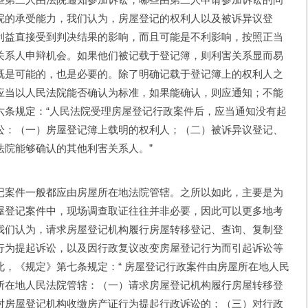
院的承受能力，我们认为，房屋登记的权利人以及被诉异议登
利益直接受到判决结果的影响，而且可能是不利影响，按照正当
关系人申辩机会。如果他们被记载于登记簿，则利害关系显而易
既是可能的，也是必要的。除了明确记载于登记簿上的权利人之
应当以人民法院能否确认为标准，如果能确认，则应通知；不能
六条规定：“人民法院受理房屋登记行政案件后，应当通知没有起
讼：（一）房屋登记簿上载明的权利人；（二）被诉异议登记、
法院能够确认的其他利害关系人。”
记案件一般都应由房屋所在地法院管辖。之所以如此，主要是为
屋登记案件中，现场调查取证往往并非必要，因此可以更多地考
我们认为，请求房屋登记机构履行房屋转移登记、查询、复制登
行为提起诉讼，以及因行政复议改变房屋登记行为而引起诉讼等
，《规定》第七条规定：“ 房屋登记行政案件由房屋所在地人民
所在地人民法院管辖：（一）请求房屋登记机构履行房屋转移登
对房屋登记机构收缴房产证行为提起行政诉讼的；（三）对行政