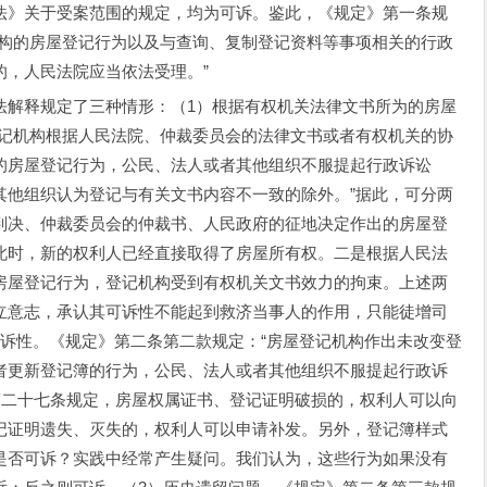
法》关于受案范围的规定，均为可诉。鉴此，《规定》第一条规
机构的房屋登记行为以及与查询、复制登记资料等事项相关的行政
的，人民法院应当依法受理。”
法解释规定了三种情形：（1）根据有权机关法律文书所为的房屋
登记机构根据人民法院、仲裁委员会的法律文书或者有权机关的协
的房屋登记行为，公民、法人或者其他组织不服提起行政诉讼
其他组织认为登记与有关文书内容不一致的除外。”据此，可分两
判决、仲裁委员会的仲裁书、人民政府的征地决定作出的房屋登
此时，新的权利人已经直接取得了房屋所有权。二是根据人民法
房屋登记行为，登记机构受到有权机关文书效力的拘束。上述两
立意志，承认其可诉性不能起到救济当事人的作用，只能徒增司
可诉性。《规定》第二条第二款规定：“房屋登记机构作出未改变登
者更新登记簿的行为，公民、法人或者其他组织不服提起行政诉
第二十七条规定，房屋权属证书、登记证明破损的，权利人可以向
记证明遗失、灭失的，权利人可以申请补发。另外，登记簿样式
是否可诉？实践中经常产生疑问。我们认为，这些行为如果没有