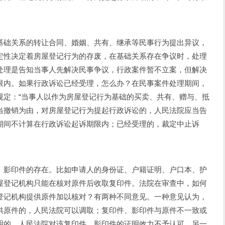
基础关系的转让合同、婚姻、共有、继承等民事行为提出异议，
定性决定着房屋登记行为的存废，在基础关系存在争议时，处理
处理是告知当事人先解决民事争议，行政案件暂不立案，但解决
限内。如果行政诉讼已经受理，怎么办？在民事案件处理期间，
规定：“当事人以作为房屋登记行为基础的买卖、共有、赠与、抵
当撤销为由，对房屋登记行为提起行政诉讼的，人民法院应当告
期间不计算在行政诉讼起诉期限内；已经受理的，裁定中止诉
、影印件的存在。比如申请人的身份证、户籍证明、户口本、护
屋登记机构只能在核对原件后收取复印件。法院在审查中，如何
登记机构提供原件加以核对？有两种不同意见。一种意见认为，
供原件的，人民法院可以调取；复印件、影印件与原件不一致或
明的，人民法院对该复印件、影印件的证明效力不予认可。另一