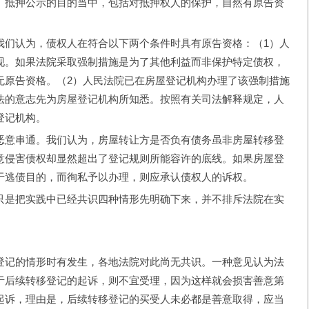
。抵押公示的目的当中，包括对抵押权人的保护，自然有原告资
我们认为，债权人在符合以下两个条件时具有原告资格：（1）人
现。如果法院采取强制措施是为了其他利益而非保护特定债权，
无原告资格。（2）人民法院已在房屋登记机构办理了该强制措施
法的意志先为房屋登记机构所知悉。按照有关司法解释规定，人
登记机构。
恶意串通。我们认为，房屋转让方是否负有债务虽非房屋转移登
意侵害债权却显然超出了登记规则所能容许的底线。如果房屋登
于逃债目的，而徇私予以办理，则应承认债权人的诉权。
只是把实践中已经共识四种情形先明确下来，并不排斥法院在实
登记的情形时有发生，各地法院对此尚无共识。一种意见认为法
于后续转移登记的起诉，则不宜受理，因为这样就会损害善意第
起诉，理由是，后续转移登记的买受人未必都是善意取得，应当