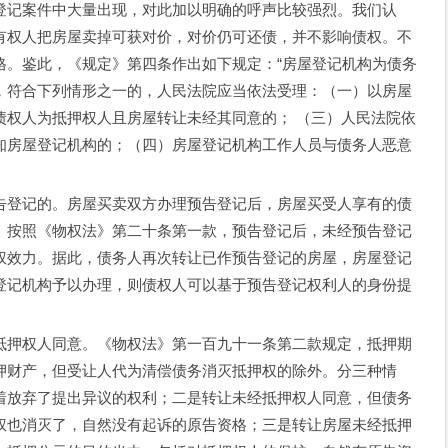
登记案件中大量出现，对此加以明确的呼声比较强烈。我们认
有权人把房屋卖掉可获对价，对价仍可还债，并不影响债权。不
格。鉴此，《规定》第四条作出如下规定：“房屋登记机构为债务
，符合下列情形之一的，人民法院应当依法受理：（一）以房屋
债权人为抵押权人且房屋转让未经其同意的； （三）人民法院依
知房屋登记机构的；（四）房屋登记机构工作人员与债务人恶意
告登记的。房屋买卖双方办理预告登记后，房屋买受人享有的债
。按照《物权法》第二十条第一款，预告登记后，未经预告登记
权效力。据此，债务人再次转让已作预告登记的房屋，房屋登记
登记机构予以办理，则债权人可以基于预告登记权利人的身份提
抵押权人同意。《物权法》第一百九十一条第二款规定，抵押期
押财产，但受让人代为清偿债务消灭抵押权的除外。分三种情
着放弃了提出异议的权利；二是转让未经抵押权人同意，但债务
权也消灭了，自然没有起诉的原告资格；三是转让房屋未经抵押