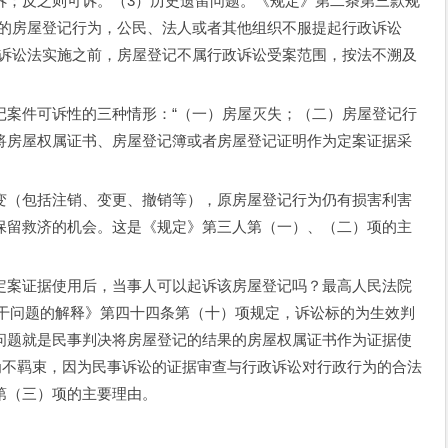
诉；反之则可诉。（3）历史遗留问题。《规定》第二条第三款规
出的房屋登记行为，公民、法人或者其他组织不服提起行政诉讼
政诉讼法实施之前，房屋登记不属行政诉讼受案范围，按法不溯及
记案件可诉性的三种情形：“（一）房屋灭失；（二）房屋登记行
将房屋权属证书、房屋登记簿或者房屋登记证明作为定案证据采
变（包括注销、变更、撤销等），原房屋登记行为仍有损害利害
保留救济的机会。这是《规定》第三人第（一）、（二）项的主
定案证据使用后，当事人可以起诉该房屋登记吗？最高人民法院
若干问题的解释》第四十四条第（十）项规定，诉讼标的为生效判
问题就是民事判决将房屋登记的结果的房屋权属证书作为证据使
为不羁束，因为民事诉讼的证据审查与行政诉讼对行政行为的合法
第（三）项的主要理由。